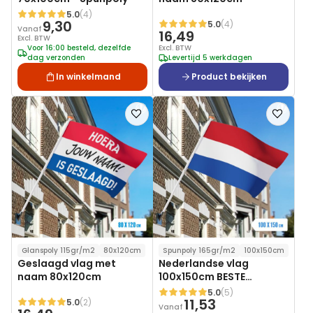
5.0
(4)
Waardering:
9,30
5.0
(4)
Waardering:
Vanaf
16,49
Excl. BTW
Voor 16:00 besteld, dezelfde
Excl. BTW
dag verzonden
Levertijd 5 werkdagen
In winkelmand
Product bekijken
Voeg
Voeg
toe
toe
aan
aan
verlanglijst
verlanglij
Glanspoly 115gr/m2
80x120cm
Spunpoly 165gr/m2
100x150cm
Geslaagd vlag met
Nederlandse vlag
naam 80x120cm
100x150cm BESTE
KWALITEIT
5.0
(5)
Waardering:
11,53
5.0
(2)
Waardering:
Vanaf