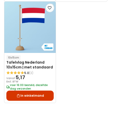
Voeg
toe
aan
verlanglijst
10x15cm
Tafelvlag Nederland
10x15cm | met standaard
5.0
(3)
Waardering:
5,17
Vanaf
Excl. BTW
Voor 16:00 besteld, dezelfde
dag verzonden
In winkelmand