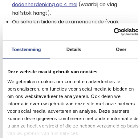
dodenherdenking op 4 mei
(waarbij de vlag
halfstok hangt).
Op scholen tijdens de examenperiode (vaak
met schooltas aan de vlaggenstok).
Door Nederlanders in het buitenland als teken
van verbondenheid.
Toestemming
Details
Over
Praktische richtlijnen:
Deze website maakt gebruik van cookies
Vlaggen doe je tussen zonsopgang en
We gebruiken cookies om content en advertenties te
personaliseren, om functies voor social media te bieden en
zonsondergang.
om ons websiteverkeer te analyseren. Ook delen we
Bij officiële feestdagen, zoals Koningsdag, mag je
informatie over uw gebruik van onze site met onze partners
een
oranje wimpel
toevoegen.
voor social media, adverteren en analyse. Deze partners
Op 4 mei hangt de vlag halfstok ter
kunnen deze gegevens combineren met andere informatie di
nagedachtenis aan de oorlogsslachtoffers.
u aan ze heeft verstrekt of die ze hebben verzameld op basi
Bekende vlagdagen zijn 27 april (Koningsdag), 5
van uw gebruik van hun services.