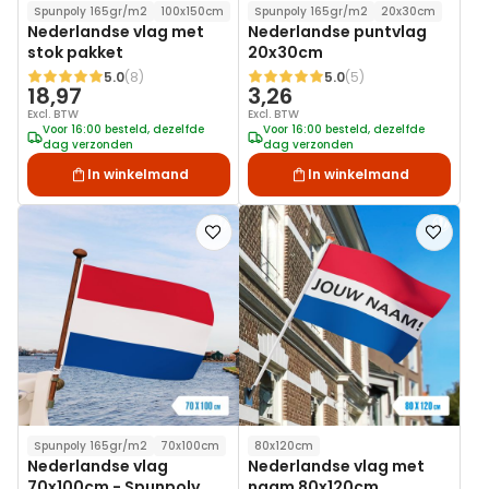
Spunpoly 165gr/m2
100x150cm
Spunpoly 165gr/m2
20x30cm
Nederlandse vlag met
Nederlandse puntvlag
stok pakket
20x30cm
5.0
(8)
5.0
(5)
Waardering:
Waardering:
18,97
3,26
Excl. BTW
Excl. BTW
Voor 16:00 besteld, dezelfde
Voor 16:00 besteld, dezelfde
dag verzonden
dag verzonden
In winkelmand
In winkelmand
Voeg
Voeg
toe
toe
aan
aan
verlanglijst
verlanglij
Spunpoly 165gr/m2
70x100cm
80x120cm
Nederlandse vlag
Nederlandse vlag met
70x100cm - Spunpoly
naam 80x120cm