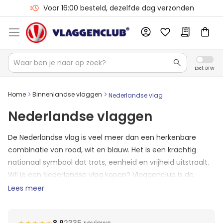
Voor 16:00 besteld, dezelfde dag verzonden
Home
Binnenlandse vlaggen
Nederlandse vlag
Nederlandse vlaggen
De Nederlandse vlag is veel meer dan een herkenbare
combinatie van rood, wit en blauw. Het is een krachtig
nationaal symbool dat trots, eenheid en vrijheid uitstraalt.
Wil je een Nederlandse vlag kopen? Vlaggenclub is de
grootste gespecialiseerde vlaggenwebwinkel van
Lees meer
Nederland. Je kiest hier altijd voor een voordelige prijs en
hoge kwaliteit. Onze goedkoopste vlaggen zijn beschikbaar