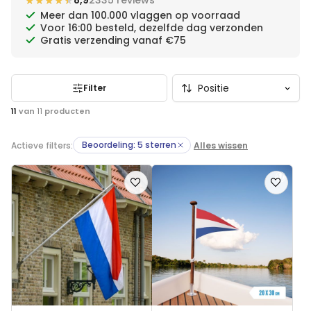
★★★★★
★★★★★
8,9
2335 reviews
vanaf onder de € 3,95.
Meer dan 100.000 vlaggen op voorraad
Voor 16:00 besteld, dezelfde dag verzonden
Gratis verzending vanaf €75
Filter
11
van
11
producten
Beoordeling: 5 sterren
Actieve filters:
Alles wissen
Voeg
Voeg
toe
toe
aan
aan
verlanglijst
verlanglij