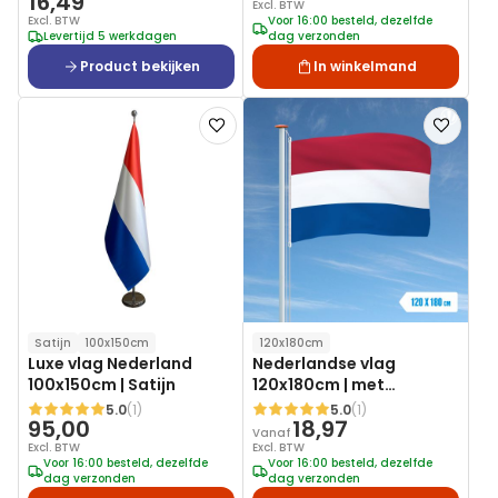
16,49
Excl. BTW
Excl. BTW
Voor 16:00 besteld, dezelfde
Levertijd 5 werkdagen
dag verzonden
Product bekijken
In winkelmand
Voeg
Voeg
toe
toe
aan
aan
verlanglijst
verlanglij
Satijn
100x150cm
120x180cm
Luxe vlag Nederland
Nederlandse vlag
100x150cm | Satijn
120x180cm | met
vlaggenhaken
5.0
(1)
5.0
(1)
Waardering:
Waardering:
95,00
18,97
Vanaf
Excl. BTW
Excl. BTW
Voor 16:00 besteld, dezelfde
Voor 16:00 besteld, dezelfde
dag verzonden
dag verzonden