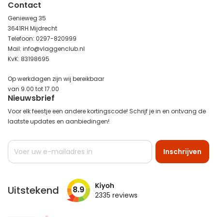
Contact
Genieweg 35
3641RH Mijdrecht
Telefoon: 0297-820999
Mail: info@vlaggenclub.nl
KvK: 83198695
Op werkdagen zijn wij bereikbaar
van 9.00 tot 17.00
Nieuwsbrief
Voor elk feestje een andere kortingscode! Schrijf je in en ontvang de
laatste updates en aanbiedingen!
Abonneer
Inschrijven
u
op
onze
nieuwsbrief
Uitstekend
8.9
2335
reviews