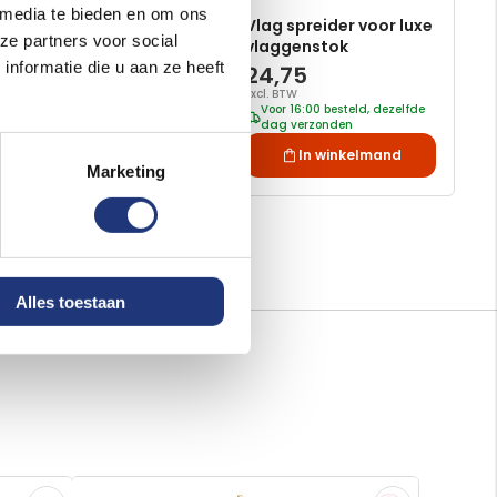
Goud
225cm
 media te bieden en om ons
Vlaggenstok Goud
Vlag spreider voor luxe
ze partners voor social
225cm - Luxe voor vlag
vlaggenstok
standaard
nformatie die u aan ze heeft
120,62
24,75
Excl. BTW
Excl. BTW
Voor 16:00 besteld, dezelfde
Voor 16:00 besteld, dezelfde
dag verzonden
dag verzonden
In winkelmand
In winkelmand
Marketing
Alles toestaan