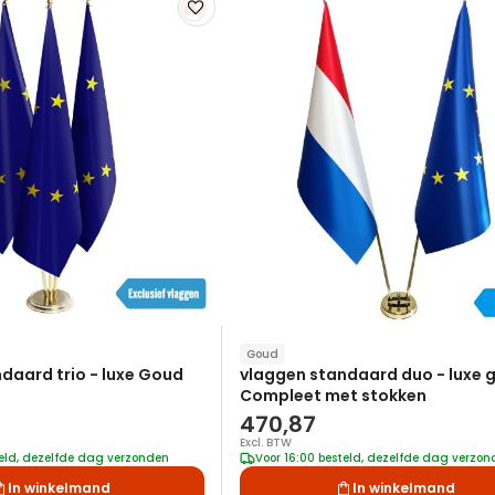
Voeg
toe
aan
verlanglijst
Goud
daard trio - luxe Goud
vlaggen standaard duo - luxe 
Compleet met stokken
470,87
Excl. BTW
teld, dezelfde dag verzonden
Voor 16:00 besteld, dezelfde dag verzo
In winkelmand
In winkelmand