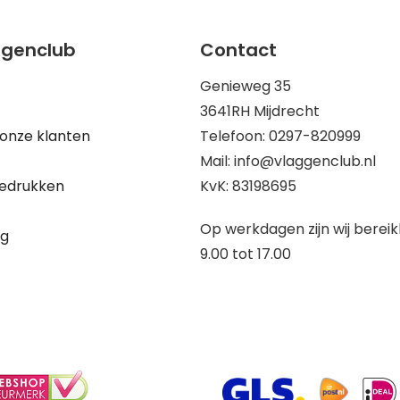
ggenclub
Contact
Genieweg 35
3641RH Mijdrecht
onze klanten
Telefoon: 0297-820999
Mail: info@vlaggenclub.nl
edrukken
KvK: 83198695
Op werkdagen zijn wij berei
ng
9.00 tot 17.00
5% Korting?
Ja, ik wil korting
Nee, dankjewel