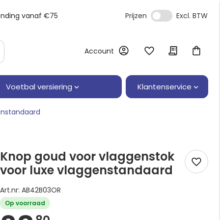
ending vanaf €75
Prijzen
Account
Klantenservice
Voetbal versiering
enstandaard
Knop goud voor vlaggenstok
voor luxe vlaggenstandaard
Art.nr: AB42B03OR
Op voorraad