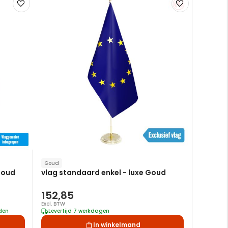
Voeg
Voeg
toe
toe
aan
aan
verlanglijst
verlanglijst
Goud
goud
vlag standaard enkel - luxe Goud
152,85
Excl. BTW
nden
Levertijd 7 werkdagen
In winkelmand