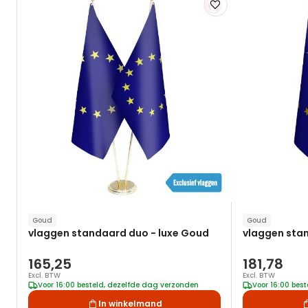
Voeg
toe
aan
verlanglijst
Goud
Goud
vlaggen standaard duo - luxe Goud
vlaggen stan
165,25
181,78
Excl. BTW
Excl. BTW
Voor 16:00 besteld, dezelfde dag verzonden
Voor 16:00 bes
In winkelmand