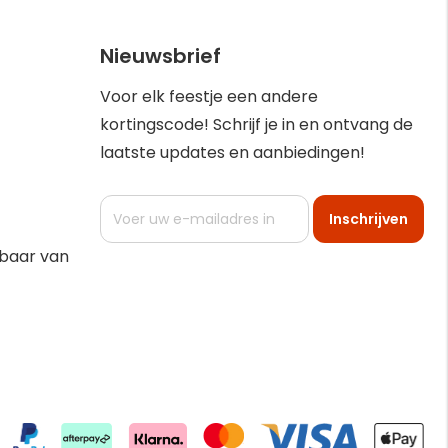
Nieuwsbrief
Voor elk feestje een andere
kortingscode! Schrijf je in en ontvang de
laatste updates en aanbiedingen!
Abonneer
Inschrijven
u
op
kbaar van
onze
nieuwsbrief