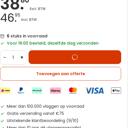
38.
80
46.
95
6
stuks in voorraad
Voor 16:00 besteld, dezelfde dag verzonden
−
+
Toevoegen aan offerte
Meer dan 100.000 vlaggen op voorraad
Gratis verzending vanaf €75
Uitstekende klantbeoordeling (9/10)
Meer dan 10 jaar dé vlaggenspecialist