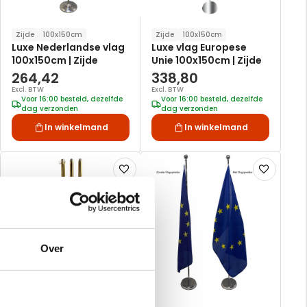
Zijde
100x150cm
Zijde
100x150cm
Luxe Nederlandse vlag
Luxe vlag Europese
100x150cm | Zijde
Unie 100x150cm | Zijde
264,42
338,80
Excl. BTW
Excl. BTW
Voor 16:00 besteld, dezelfde
Voor 16:00 besteld, dezelfde
dag verzonden
dag verzonden
In winkelmand
In winkelmand
Voeg
Voeg
toe
toe
aan
aan
verlanglijst
verlanglijst
Over