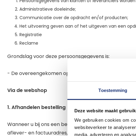
Persoonsgegevens van klanten of leveranciers worden
Administratieve doeleinde;
Communicatie over de opdracht en/of producten;
Het uitvoering geven aan of het uitgeven van een opd
Registratie
Reclame
Grondslag voor deze persoonsgegevens is:
- De overeengekomen opdracht;
Via de webshop
Toestemming
1. Afhandelen bestelling
Deze website maakt gebruik
We gebruiken cookies om cont
Wanneer u bij ons een bestelling plaatst, maken wij
websiteverkeer te analyseren
aflever- en factuuradres, betaalgegevens en je tele
media, adverteren en analys