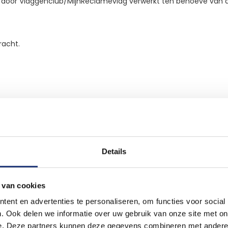
 door Vlaggenclub/MijnReclamevlag verwerkt ten behoeve van de
racht.
Details
 van cookies
ent en advertenties te personaliseren, om functies voor social
 voor de afhandeling daarvan gebruik van uw persoonsgeg
. Ook delen we informatie over uw gebruik van onze site met on
foonnummer nodig. Daarmee kunnen we je bestelling bezor
e. Deze partners kunnen deze gegevens combineren met andere i