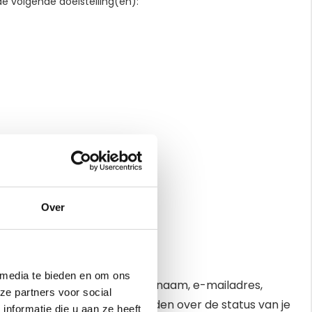
 volgende doelstelling(en):
Over
 media te bieden en om ons
evens. Hiervoor hebben we je naam, e-mailadres,
ze partners voor social
gen en je op de hoogte houden over de status van je
nformatie die u aan ze heeft