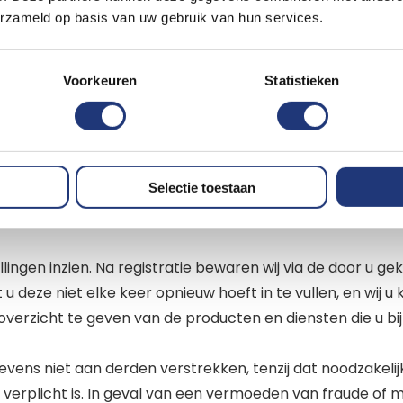
n anderen voor een bestelling, bijvoorbeeld aan bezorgdie
erzameld op basis van uw gebruik van hun services.
partijen net zo zorgvuldig met uw gegevens omgaan als wi
Voorkeuren
Statistieken
 een verkeerd artikel besteld heeft, bijvoorbeeld te klei
dien het artikel tijdelijk niet op voorraad blijkt te zijn 
Selectie toestaan
tellingen inzien. Na registratie bewaren wij via de door 
deze niet elke keer opnieuw hoeft in te vullen, en wij u
verzicht te geven van de producten en diensten die u bi
ns niet aan derden verstrekken, tenzij dat noodzakelijk 
jk verplicht is. In geval van een vermoeden van fraude of 