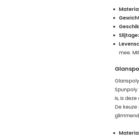
Materia
Gewicht
Geschik
Slijtage:
Levens
mee. Mit
Glanspo
Glanspoly
Spunpoly 
is, is de
De keuze 
glimmend 
Materia