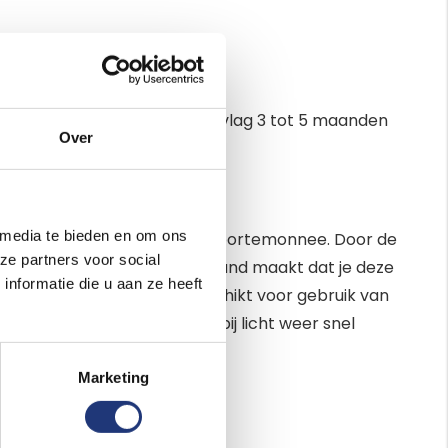
continu gebruik buiten gaat de vlag 3 tot 5 maanden
Over
 media te bieden en om ons
voor diegene met een kleinere portemonnee. Door de
ze partners voor social
 twee ringen in de broekingband maakt dat je deze
nformatie die u aan ze heeft
ed maar ze zijn ook zeer geschikt voor gebruik van
tof is dat deze vlaggen al bij licht weer snel
Marketing