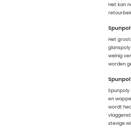
Het kan na
retourbel
Spunpol
Het groot
glanspoly
weinig ve
worden g
Spunpol
Spunpoly 
en wapper
wordt hed
vlaggenst
stevige w