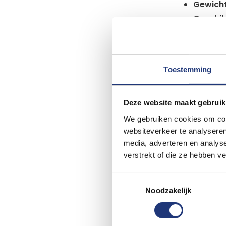
Gewicht
Geschik
Slijtage:
Onderh
Levens
Toestemming
mee. Mit
Best Va
Deze website maakt gebruik
We gebruiken cookies om cont
De Best V
websiteverkeer te analyseren
keuze voo
media, adverteren en analys
vlag makk
verstrekt of die ze hebben v
enkele dag
opwaaien
Toestemmingsselectie
Noodzakelijk
Materia
Gewicht