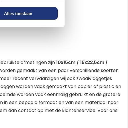
er bevestiging
Alles toestaan
gebruikte afmetingen zijn
10x15cm / 15x22,5cm /
 worden gemaakt van een paar verschillende soorten
 meer recent vervaardigen wij ook zwaaivlaggetjes
vlaggen worden vaak gemaakt van papier of plastic en
enoemde worden vaak eenmalig gebruikt en de grotere
en in een bepaald formaat en van een materiaal naar
eem dan contact op met de klantenservice. Voor ons