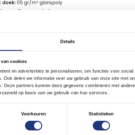
 doek:
115 gr/m² glanspoly
t voor:
Binnen en buiten
Kleurvast, windsterk en UV-bestendig
oud:
Wasbaar met fijn wasmiddel bij 40º
duur:
Bij af en toe gebruik gaat deze vlag jaren mee. Bij 
Details
s naar binnen gehaald bij windkracht 6.
lue Vlaggen
 van cookies
ent en advertenties te personaliseren, om functies voor social
alue vlaggen zijn geschikt voor feesten en partijen en 
. Ook delen we informatie over uw gebruik van onze site met on
r polyester is deze vlag mooi en sterk. De afwerking met
e. Deze partners kunnen deze gegevens combineren met andere i
elijk kan ophangen. Binnen blijven ze ongelofelijk lang go
erzameld op basis van uw gebruik van hun services.
en tot enkele weken buiten. Het voordeel van deze lichte s
.
Voorkeuren
Statistieken
al:
Polyester weefsel
 doek:
100 gr/m² polyester weefsel