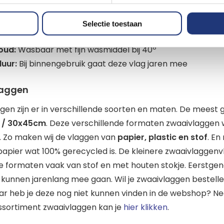
t voor:
Binnen en tot enkele weken buiten
ng:
rondom gezoomd en dubbel gestikt en met 2 ringen t
Selectie toestaan
Kleurecht en UV-bestendig. geschikt voor licht weer.
oud:
Wasbaar met fijn wasmiddel bij 40º
duur:
Bij binnengebruik gaat deze vlag jaren mee
laggen
gen zijn er in verschillende soorten en maten. De meest 
 / 30x45cm
. Deze verschillende formaten zwaaivlaggen
. Zo maken wij de vlaggen van
papier, plastic en stof
. En
apier wat 100% gerecycled is. De kleinere zwaaivlaggen
e formaten vaak van stof en met houten stokje. Eerstg
kunnen jarenlang mee gaan. Wil je zwaaivlaggen bestell
r heb je deze nog niet kunnen vinden in de webshop? N
assortiment zwaaivlaggen kan je
hier klikken
.