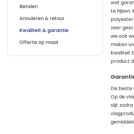
wat garan
Betalen
te hijsen
Annuleren & retour
polyester.
zeer gesc
Kwaliteit & garantie
we ook we
Offerte op maat
maken voo
kwaliteit
product da
Garanti
De beste g
Op de vla
slijt zodr
vlagprodu
gemiddeld