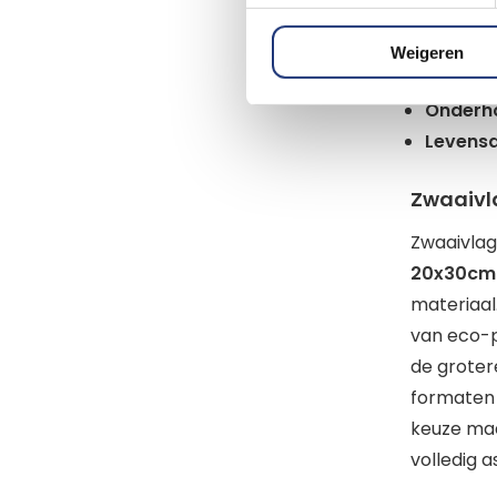
Geschik
Uitvoeri
Weigeren
Slijtage:
Onderh
Levens
Zwaaiv
Zwaaivlag
20x30cm
materiaal
van eco-p
de groter
formaten 
keuze maa
volledig 