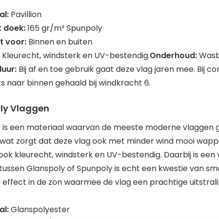
al:
Pavillion
 doek:
165 gr/m² Spunpoly
t voor:
Binnen en buiten
Kleurecht, windsterk en UV-bestendig.
Onderhoud:
Wasb
duur:
Bij af en toe gebruik gaat deze vlag jaren mee. Bij 
s naar binnen gehaald bij windkracht 6.
ly Vlaggen
 is een materiaal waarvan de meeste moderne vlaggen ge
wat zorgt dat deze vlag ook met minder wind mooi wappe
ze ook kleurecht, windsterk en UV-bestendig. Daarbij is e
tussen Glanspoly of Spunpoly is echt een kwestie van s
effect in de zon waarmee de vlag een prachtige uitstrali
al:
Glanspolyester