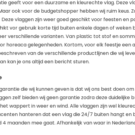
tie geeft voor een duurzame en kleurechte vlag. Deze vl
. Maar ook voor de budgetshopper hebben wij ruim keus. Z
 Deze vlaggen zijn weer goed geschikt voor feesten en par
hikt vor gebruik korte tijd buiten enkele dagen of weken
er verschillende varianten. Van plastic tot stof en somm
r horeaca gelegenheden. Kortom, voor elk feestje een a
 beschreven van de verschillende productlijnen die wij lev
n kan je ons altijd een bericht sturen.
e
arantie die wij kunnen geven is dat wij ons best doen om 
ggen zelf bieden wij geen garantie zodra deze duidelijke b
a het wappert in weer en wind. Alle vlaggen zijn wel kleurec
centen hanteren dat een vlag die 24/7 buiten hangt en b
 4 maanden mee gaat. Afhankelijk van waar in Nederland 