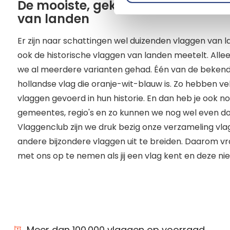
De mooiste, gekste en meest bijz
van landen
Er zijn naar schattingen wel duizenden vlaggen van la
ook de historische vlaggen van landen meetelt. All
we al meerdere varianten gehad. Één van de bekendst
hollandse vlag die oranje-wit-blauw is. Zo hebben v
vlaggen gevoerd in hun historie. En dan heb je ook n
gemeentes, regio's en zo kunnen we nog wel even do
Vlaggenclub zijn we druk bezig onze verzameling vl
andere bijzondere vlaggen uit te breiden. Daarom vra
met ons op te nemen als jij een vlag kent en deze nie
Meer dan 100.000 vlaggen op voorraad