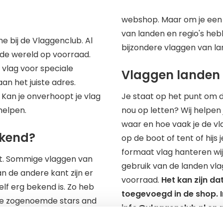
webshop. Maar om je een 
van landen en regio's heb
ne bij de Vlaggenclub. Al
bijzondere vlaggen van l
 de wereld op voorraad.
e vlag voor speciale
Vlaggen landen
an het juiste adres.
 Kan je onverhoopt je vlag
Je staat op het punt om 
 helpen.
nou op letten? Wij helpen
waar en hoe vaak je de vl
ekend?
op de boot of tent of hijs 
formaat vlag hanteren wij
nt. Sommige vlaggen van
gebruik van de landen v
n de andere kant zijn er
voorraad.
Het kan zijn d
lf erg bekend is. Zo heb
toegevoegd in de shop. 
 De zogenoemde stars and
info@vlaggenclub.nl en 
aten geen gelegenheid
bestellen is.
Hieronder le