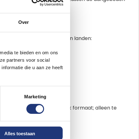
Over
en landen
formaten van jouw vlaggen van landen:
 media te bieden en om ons
ze partners voor social
ag / gastenvlag / tentvlag
nformatie die u aan ze heeft
stenvlag / tentvlag
ag / gastenvlag / tentvlag
Marketing
vlag / kleine mastvlag
vlag / kleine mastvlag (Uniek formaat; alleen te
!)
tvlag
Alles toestaan