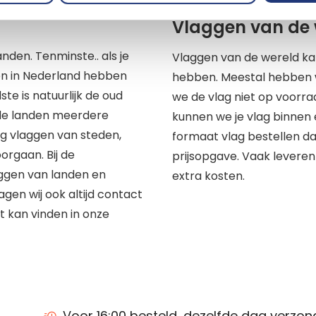
ondere vlaggen
Vlaggen van de 
nden. Tenminste.. als je
Vlaggen van de wereld kan
een in Nederland hebben
hebben. Meestal hebben w
e is natuurlijk de oud
we de vlag niet op voorr
ele landen meerdere
kunnen we je vlag binnen 
og vlaggen van steden,
formaat vlag bestellen dan
orgaan. Bij de
prijsopgave. Vaak leveren
aggen van landen en
extra kosten.
gen wij ook altijd contact
t kan vinden in onze
Voor 16:00 besteld, dezelfde dag verzo