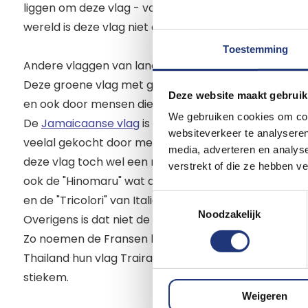
liggen om deze vlag - vaak in veelvoud - te tonen. 
wereld is deze vlag niet altijd geliefd en is het ook
Toestemming
Andere vlaggen van landen die je veel ziet is natuurli
Deze groene vlag met gele ruit - Auriverde genoe
Deze website maakt gebruik
en ook door mensen die niet uit Brazilie komen. Het is
We gebruiken cookies om cont
De
Jamaicaanse vlag
is ook een van onze best-seller
websiteverkeer te analyseren
veelal gekocht door mensen met een typische hobby
media, adverteren en analys
deze vlag toch wel een mooie vlag. Bekende vlaggen v
verstrekt of die ze hebben v
ook de "Hinomaru" wat de
Japanse vlag
is. De Union 
Toestemmingsselectie
en de "Tricolori" van Italie. Wat vertaald uiteraard dr
Noodzakelijk
Overigens is dat niet de enige vlaggen van landen di
Zo noemen de Fransen hun vlag "Tricole", Colombianen
Thailand hun vlag Trairanga en de Belgen "Driekleur".
stiekem.
Weigeren