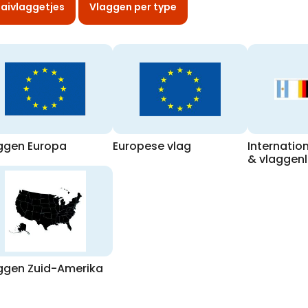
aivlaggetjes
Vlaggen per type
ggen Europa
Europese vlag
Internatio
& vlaggenl
ggen Zuid-Amerika