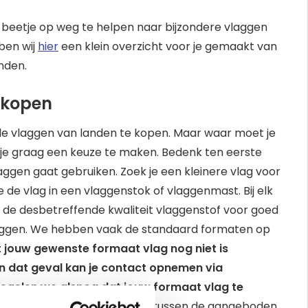
beetje op weg te helpen naar bijzondere vlaggen
ben wij
hier
een klein overzicht voor je gemaakt van
anden.
 kopen
de vlaggen van landen te kopen. Maar waar moet je
 je graag een keuze te maken. Bedenk ten eerste
aggen gaat gebruiken. Zoek je een kleinere vlag voor
je de vlag in een vlaggenstok of vlaggenmast. Bij elk
 de desbetreffende kwaliteit vlaggenstof voor goed
laggen. We hebben vaak de standaard formaten op
at jouw gewenste formaat vlag nog niet is
In dat geval kan je contact opnemen via
regelen we alsnog dat jouw formaat vlag te
es je hoe je een keuze maakt tussen de aangeboden