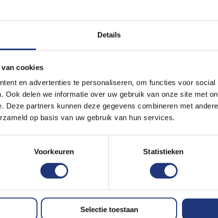
Aan de andere kant van de
formaten vlaggen.
 eem symbool van averse.
Details
Formaten vlagg
jk de
Braziliaanse vlag
.
md - wordt vaak gewapperd
Wij leveren de volgende 
 van cookies
 bijna een fashion item.
ent en advertenties te personaliseren, om functies voor social
s. Al wordt deze vlag
10x15cm - tafelvlag
. Ook delen we informatie over uw gebruik van onze site met on
. Desondanks vinden wij
20x30cm - kleine bootvl
e. Deze partners kunnen deze gegevens combineren met andere i
an landen zijn natuurlijk
30x45cm - Bootvlag / ga
erzameld op basis van uw gebruik van hun services.
Jack van Groot-Brittanie
50x75cm - Grote bootvl
iekleur betekent.
70x100cm - Gevelvlag
Voorkeuren
Statistieken
e ze de driekleur noemen.
100x150cm - Grote gevel
 hun vlag "tricolor",
120x180cm - Grote gevel
 Toch niet heel origineel
koop bij de Vlaggenclub
150x225cm - mastvlag
200x300cm - Grote mas
Selectie toestaan