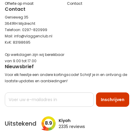
Offerte op maat
Contact
Contact
Genieweg 35
3641RH Mijdrecht
Telefoon: 0297-820999
Mail: info@vlaggenclub.nl
KvK: 83198695
Op werkdagen zijn wij bereikbaar
van 9.00 tot 17.00
Nieuwsbrief
Voor elk feestje een andere kortingscode! Schrijf je in en ontvang de
laatste updates en aanbiedingen!
Abonneer
Inschrijven
u
op
onze
nieuwsbrief
Uitstekend
8.9
2335
reviews