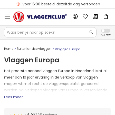
Voor 16:00 besteld, dezelfde dag verzonden
Home
Buitenlandse vlaggen
Vlaggen Europa
Vlaggen Europa
Het grootste aanbod vlaggen Europa in Nederland. Met al
meer dan 10 jaar ervaring in de verkoop van vlaggen
mogen wij met recht de vlaggenspecialist genoemd
worden. Wij verkopen vlaggen van Europa in verschillende
formaten. Van kleine Europese vlaggen tot grote vlaggen
Lees meer
van Europa.