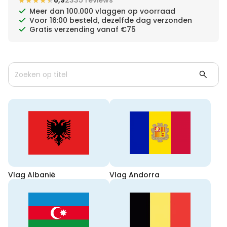
★★★★★
★★★★★
8,9
2335 reviews
Vlaggenstokken
Tafelvlaggen
Bekijk ook:
Meer dan 100.000 vlaggen op voorraad
Voor 16:00 besteld, dezelfde dag verzonden
Gratis verzending vanaf €75
Zwaaivlaggetjes
Vlaggen bedrukken
Vlag Albanië
Vlag Andorra