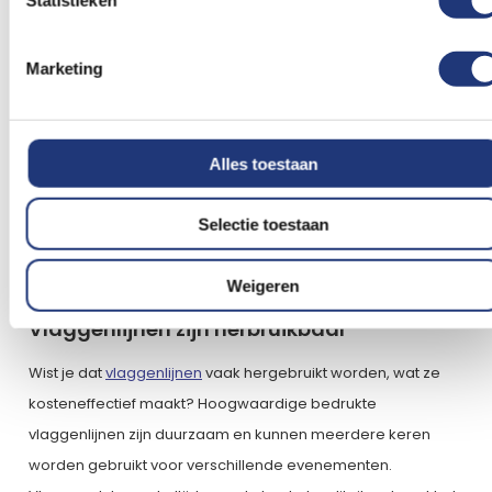
Promoot je merk of boodschap
Naast feestelijke gelegenheden kunnen bedrukte
Marketing
vlaggenlijnen ook worden gebruikt als
promotiemateriaal voor je merk of boodschap.
Door je bedrijfsnaam, logo of een pakkende
Alles toestaan
boodschap op de vlaggen te drukken, vergroot je
de zichtbaarheid en merkbekendheid. Dit is vooral
Selectie toestaan
effectief op beurzen, festivals en andere
evenementen waar veel mensen samenkomen.
Weigeren
Vlaggenlijnen zijn herbruikbaar
Wist je dat
vlaggenlijnen
vaak hergebruikt worden, wat ze
kosteneffectief maakt? Hoogwaardige bedrukte
vlaggenlijnen zijn duurzaam en kunnen meerdere keren
worden gebruikt voor verschillende evenementen.