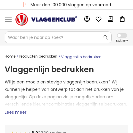
Meer dan 100.000 vlaggen op voorraad
Home
Producten bedrukken
Vlaggenlijn bedrukken
Vlaggenlijn bedrukken
Wil je een mooie en stevige vlaggenlijn bedrukken? Wij
kunnen je helpen van ontwerp tot aan het drukken van je
vlaggenlijn. Op deze pagina zie je mogelijkheden om
verschillende kleurencombinaties vlaggenlijn te bedrukken.
Maar ook voor het bedrukken van vlaggenlijn met foto's,
Lees meer
logo's of andere opdruk kan je terecht bij de Vlaggenclub.
Neem contact op met de klantenservice als je specifieke