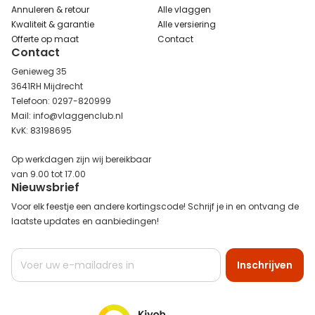
Annuleren & retour
Alle vlaggen
Kwaliteit & garantie
Alle versiering
Offerte op maat
Contact
Contact
Genieweg 35
3641RH Mijdrecht
Telefoon: 0297-820999
Mail: info@vlaggenclub.nl
KvK: 83198695
Op werkdagen zijn wij bereikbaar
van 9.00 tot 17.00
Nieuwsbrief
Voor elk feestje een andere kortingscode! Schrijf je in en ontvang de
laatste updates en aanbiedingen!
Abonneer
Inschrijven
u
op
onze
nieuwsbrief