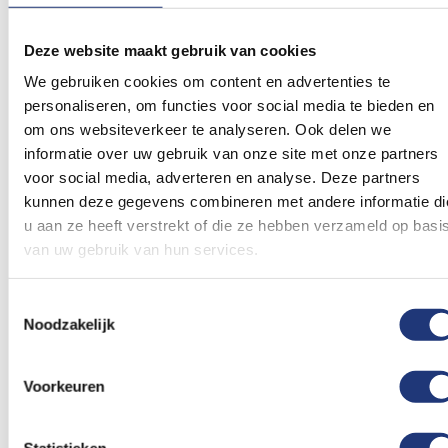
Vlaggenlijnen bieden verschillende voordelen voor
feestelijke evenementen en promotiedoeleinden.
Deze website maakt gebruik van cookies
Daarom is een vlaggenlijn bedrukken met je eigen
We gebruiken cookies om content en advertenties te
kleuren, logo of boodschap zo leuk! Vlaggenlijnen
personaliseren, om functies voor social media te bieden en
zorgen direct voor een feestelijke sfeer. Door dit
om ons websiteverkeer te analyseren. Ook delen we
informatie over uw gebruik van onze site met onze partners
soort vlaggen te bedrukken met vrolijke kleuren,
voor social media, adverteren en analyse. Deze partners
patronen of afbeeldingen die passen bij het
kunnen deze gegevens combineren met andere informatie di
thema van je evenement, creëer je een
u aan ze heeft verstrekt of die ze hebben verzameld op basi
uitnodigende en feestelijke ambiance. Gasten
van uw gebruik van hun services.
zullen zich meteen in de juiste stemming bevinden
en genieten van de festiviteiten! Liever andere
Toestemmingsselectie
vlaggen bedrukken
? Vlaggenclub heeft een grote
Noodzakelijk
selectie aan verschillende soorten vlaggen die je
met behulp van onze simpele online editor.
Voorkeuren
Probeer hem gerust eens uit!
Statistieken