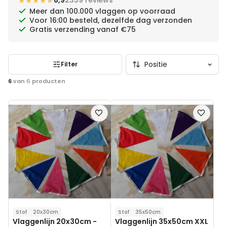
★★★★★
★★★★★
8,9
2339 reviews
wensen hebt.
Meer dan 100.000 vlaggen op voorraad
Voor 16:00 besteld, dezelfde dag verzonden
Gratis verzending vanaf €75
Filter
6
van
6
producten
Voeg
Voeg
toe
toe
aan
aan
verlanglijst
verlanglij
Stof
20x30cm
Stof
35x50cm
Vlaggenlijn 20x30cm -
Vlaggenlijn 35x50cm XXL