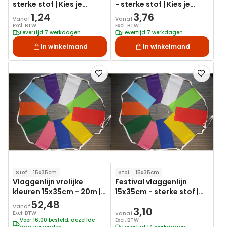
sterke stof | Kies je
- sterke stof | Kies je
kleuren combinaties
kleuren combinaties
1,24
3,76
Vanaf
Vanaf
Excl. BTW
Excl. BTW
Levertijd 7 werkdagen
Levertijd 7 werkdagen
In winkelmand
In winkelmand
Voeg
Voeg
toe
toe
aan
aan
verlanglijst
verlanglij
Stof
15x35cm
Stof
15x35cm
Vlaggenlijn vrolijke
Festival vlaggenlijn
kleuren 15x35cm - 20m |
15x35cm - sterke stof |
sterke stof
Op maat
52,48
Vanaf
3,10
Excl. BTW
Vanaf
Voor 16:00 besteld, dezelfde
Excl. BTW