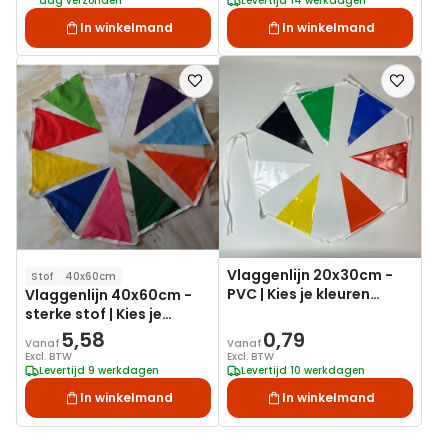
dag verzonden
Levertijd 14 werkdagen
In winkelmand
In winkelmand
Voeg
Voeg
toe
toe
aan
aan
verlanglijst
verlanglij
Vlaggenlijn 20x30cm -
Stof
40x60cm
PVC | Kies je kleuren
Vlaggenlijn 40x60cm -
combinaties
sterke stof | Kies je
kleuren combinaties
5,58
0,79
Vanaf
Vanaf
Excl. BTW
Excl. BTW
Levertijd 9 werkdagen
Levertijd 10 werkdagen
In winkelmand
In winkelmand