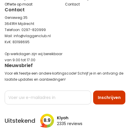
Offerte op maat
Contact
Contact
Genieweg 35
3641RH Mijdrecht
Telefoon: 0297-820999
Mail: info@vlaggenclub.nl
KvK: 83198695
Op werkdagen zijn wij bereikbaar
van 9.00 tot 17.00
Nieuwsbrief
Voor elk feestje een andere kortingscode! Schrijf je in en ontvang de
laatste updates en aanbiedingen!
Abonneer
Inschrijven
u
op
onze
nieuwsbrief
Uitstekend
8.9
2335
reviews