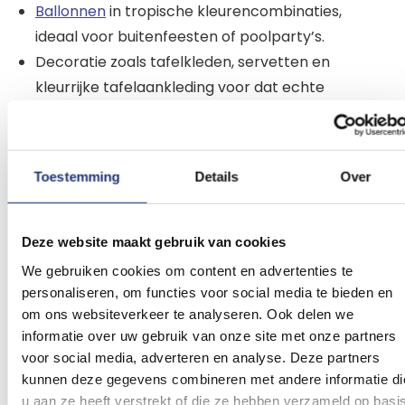
Ballonnen
in tropische kleurencombinaties,
ideaal voor buitenfeesten of poolparty’s.
Decoratie zoals tafelkleden, servetten en
kleurrijke tafelaankleding voor dat echte
zomergevoel.
De vrolijke mix van kleuren en natuurlijke details
Toestemming
Details
Over
brengt direct sfeer, of je nu binnen viert of in de
tuin. Combineer bijvoorbeeld met zachte
verlichting of bloemen in tinten als hibiscusroze
Deze website maakt gebruik van cookies
en zonnig geel voor een extra warme uitstraling.
We gebruiken cookies om content en advertenties te
personaliseren, om functies voor social media te bieden en
Zoek je meer zomerse inspiratie? Bekijk ook
om ons websiteverkeer te analyseren. Ook delen we
informatie over uw gebruik van onze site met onze partners
onze
zomer versiering
voor een frisse buitenlook
voor social media, adverteren en analyse. Deze partners
of
tuinfeest versiering
voor een complete
kunnen deze gegevens combineren met andere informatie di
aankleding van je feestlocatie.
u aan ze heeft verstrekt of die ze hebben verzameld op basi