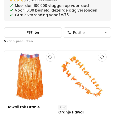
★★★★★
★★★★★
8,9
2335 reviews
een zonnig paradijs.
Meer dan 100.000 vlaggen op voorraad
Voor 16:00 besteld, dezelfde dag verzonden
Gratis verzending vanaf €75
Filter
5
van
5
producten
Voeg
Voeg
toe
toe
aan
aan
verlanglijst
verlanglij
Hawaii rok Oranje
Stof
Oranje Hawaï