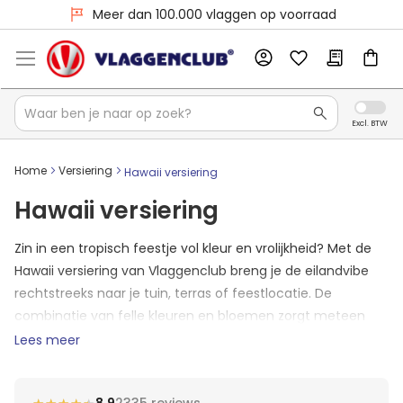
Meer dan 100.000 vlaggen op voorraad
Home
Versiering
Hawaii versiering
Hawaii versiering
Zin in een tropisch feestje vol kleur en vrolijkheid? Met de
Hawaii versiering van Vlaggenclub breng je de eilandvibe
rechtstreeks naar je tuin, terras of feestlocatie. De
combinatie van felle kleuren en bloemen zorgt meteen
voor die typische aloha-sfeer. Of je nu een
Lees meer
zomerbarbecue, schoolfeest of bedrijfsborrel organiseert,
met onze tropische versiering tover je elke ruimte om tot