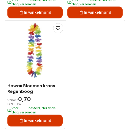
Voor 16:00 besteld, dezelfde
Voor 16:00 besteld, dezelfde
dag verzonden
dag verzonden
In winkelmand
In winkelmand
Voeg
toe
aan
verlanglijst
Hawaii Bloemen krans
Regenboog
0,70
Vanaf
Excl. BTW
Voor 16:00 besteld, dezelfde
dag verzonden
In winkelmand