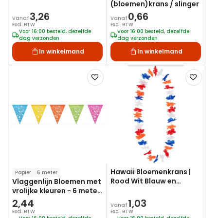
(bloemen)krans / slinger
3,26
0,66
Vanaf
Vanaf
Excl. BTW
Excl. BTW
Voor 16:00 besteld, dezelfde
Voor 16:00 besteld, dezelfde
dag verzonden
dag verzonden
In winkelmand
In winkelmand
Voeg
Voeg
toe
toe
aan
aan
verlanglijst
verlanglij
Hawaii Bloemenkrans |
Papier
6 meter
Rood Wit Blauw en
Vlaggenlijn Bloemen met
Oranje
vrolijke kleuren - 6 meter
| Papier
2,44
1,03
Vanaf
Excl. BTW
Excl. BTW