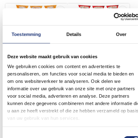
Voeg
Voeg
toe
toe
aan
aan
verlanglijst
verlanglij
Toestemming
Details
Over
Deze website maakt gebruik van cookies
We gebruiken cookies om content en advertenties te
personaliseren, om functies voor social media te bieden en
Oranje Vlaggenlijn Hup
Vlaggenlijn Holland Loeki
om ons websiteverkeer te analyseren. Ook delen we
Holland Loeki de Leeuw
de Leeuw met voetbal
informatie over uw gebruik van onze site met onze partners
2,27
2,36
Vanaf
Vanaf
voor social media, adverteren en analyse. Deze partners
Excl. BTW
Excl. BTW
Voor 16:00 besteld, dezelfde
Voor 16:00 besteld, dezelfde
kunnen deze gegevens combineren met andere informatie di
dag verzonden
dag verzonden
u aan ze heeft verstrekt of die ze hebben verzameld op basi
In winkelmand
In winkelmand
van uw gebruik van hun services.
Voeg
Voeg
toe
toe
Toestemmingsselectie