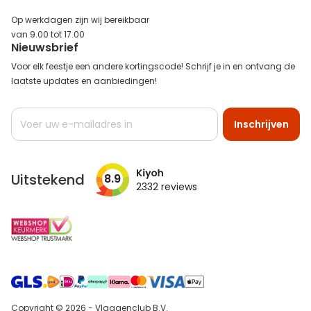
Op werkdagen zijn wij bereikbaar
van 9.00 tot 17.00
Nieuwsbrief
Voor elk feestje een andere kortingscode! Schrijf je in en ontvang de
laatste updates en aanbiedingen!
Abonneer
Inschrijven
u
op
onze
nieuwsbrief
Uitstekend
8.9
2332
reviews
Copyright © 2026 - Vlaggenclub B.V.