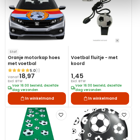
aan
aan
verlanglijst
verlanglij
Stof
Oranje motorkap hoes
Voetbal fluitje - met
met voetbal
koord
5.0
(1)
Waardering:
18,97
1,45
Vanaf
Excl. BTW
Excl. BTW
Voor 16:00 besteld, dezelfde
Voor 16:00 besteld, dezelfde
dag verzonden
dag verzonden
In winkelmand
In winkelmand
Voeg
Voeg
toe
toe
aan
aan
verlanglijst
verlanglij