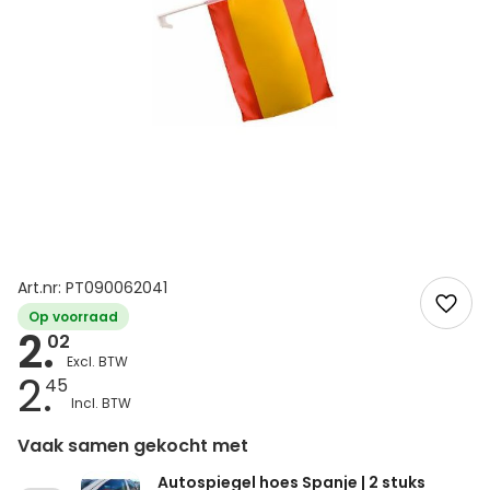
Art.nr: PT090062041
Op voorraad
2.
02
2.
45
Vaak samen gekocht met
Autospiegel hoes Spanje | 2 stuks