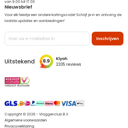
van 9.00 tot 17.00
Nieuwsbrief
Voor elk feestje een andere kortingscode! Schrijf je in en ontvang de
laatste updates en aanbiedingen!
Abonneer
Inschrijven
u
op
onze
nieuwsbrief
Uitstekend
8.9
2335
reviews
Copyright © 2026 - Vlaggenclub B.V.
Algemene voorwaarden
Privacyverklaring