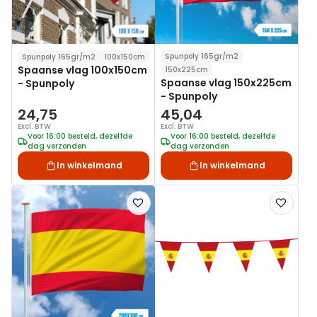
Spunpoly 165gr/m2
Spunpoly 165gr/m2
100x150cm
Spaanse vlag 100x150cm
150x225cm
Spaanse vlag 150x225cm
- Spunpoly
- Spunpoly
24,75
45,04
Excl. BTW
Excl. BTW
Voor 16:00 besteld, dezelfde
Voor 16:00 besteld, dezelfde
dag verzonden
dag verzonden
In winkelmand
In winkelmand
Voeg
Voeg
toe
toe
aan
aan
verlanglijst
verlanglij