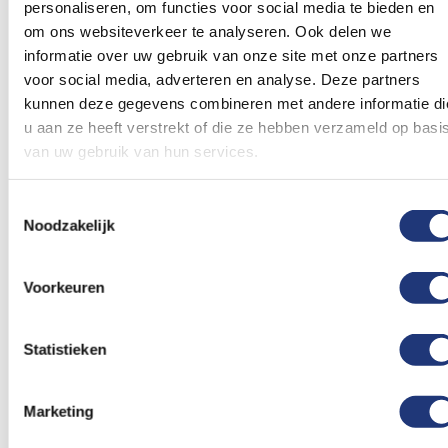
verlanglijst
verlanglij
personaliseren, om functies voor social media te bieden en
om ons websiteverkeer te analyseren. Ook delen we
informatie over uw gebruik van onze site met onze partners
voor social media, adverteren en analyse. Deze partners
kunnen deze gegevens combineren met andere informatie di
u aan ze heeft verstrekt of die ze hebben verzameld op basi
Spunpoly 165gr/m2
30x45cm
Spunpoly 165gr/m2
50x75cm
van uw gebruik van hun services.
Spaanse vlag 30x45cm
Spaanse vlag 50x75cm -
Spunpoly
6,16
11,53
Toestemmingsselectie
Noodzakelijk
Excl. BTW
Excl. BTW
Voor 16:00 besteld, dezelfde
Voor 16:00 besteld, dezelfde
dag verzonden
dag verzonden
In winkelmand
In winkelmand
Voorkeuren
Voeg
Voeg
toe
toe
Statistieken
aan
aan
verlanglijst
verlanglij
Marketing