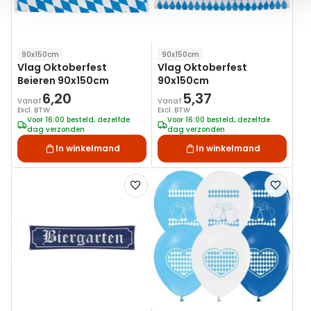
90x150cm
90x150cm
Vlag Oktoberfest
Vlag Oktoberfest
Beieren 90x150cm
90x150cm
6,20
5,37
Vanaf
Vanaf
Excl. BTW
Excl. BTW
Voor 16:00 besteld, dezelfde
Voor 16:00 besteld, dezelfde
dag verzonden
dag verzonden
In winkelmand
In winkelmand
Voeg
Voeg
toe
toe
aan
aan
verlanglijst
verlanglij