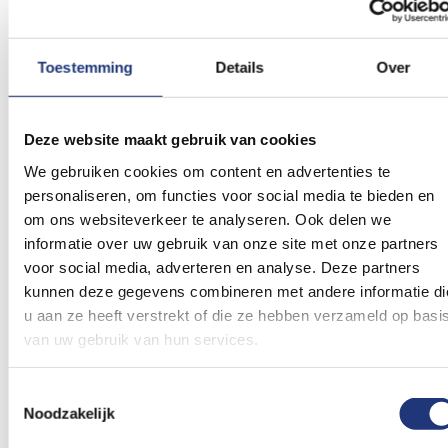
verlanglijst
verlanglij
Toestemming
Details
Over
Deze website maakt gebruik van cookies
Glanspoly 115gr/m2
30x45cm
Borrelvlag Biertje?
Opblaas bierpul
We gebruiken cookies om content en advertenties te
30x45cm
personaliseren, om functies voor social media te bieden en
9,05
12,36
om ons websiteverkeer te analyseren. Ook delen we
Excl. BTW
Excl. BTW
Voor 16:00 besteld, dezelfde
Voor 16:00 besteld, dezelfde
informatie over uw gebruik van onze site met onze partners
dag verzonden
dag verzonden
voor social media, adverteren en analyse. Deze partners
In winkelmand
In winkelmand
kunnen deze gegevens combineren met andere informatie di
u aan ze heeft verstrekt of die ze hebben verzameld op basi
Voeg
Voeg
van uw gebruik van hun services.
toe
toe
aan
aan
verlanglijst
verlanglij
Toestemmingsselectie
Noodzakelijk