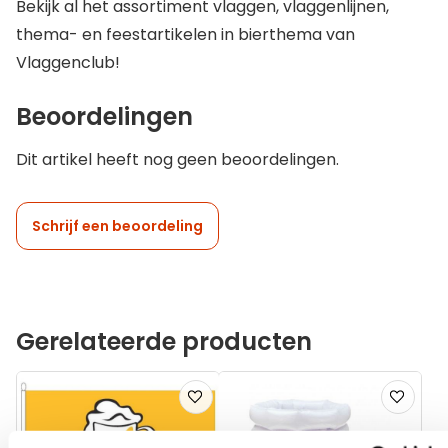
Bekijk al het assortiment vlaggen, vlaggenlijnen,
thema- en feestartikelen in bierthema van
Vlaggenclub!
Beoordelingen
Dit artikel heeft nog geen beoordelingen.
Schrijf een beoordeling
Gerelateerde producten
Voeg
Voeg
toe
toe
aan
aan