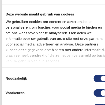
Spunpoly 165gr/m2
30x45cm
30x45cm
Vlag Noorwegen
Vlag Europese Unie
30x45cm
30x45cm
Deze website maakt gebruik van cookies
6,57
6,16
We gebruiken cookies om content en advertenties te
Excl. BTW
Excl. BTW
Voor 16:00 besteld, dezelfde
Voor 16:00 besteld, dezelfde
personaliseren, om functies voor social media te bieden en
dag verzonden
dag verzonden
om ons websiteverkeer te analyseren. Ook delen we
In winkelmand
In winkelmand
informatie over uw gebruik van onze site met onze partners
voor social media, adverteren en analyse. Deze partners
Voeg
Voeg
kunnen deze gegevens combineren met andere informatie di
toe
toe
aan
aan
u aan ze heeft verstrekt of die ze hebben verzameld op basi
verlanglijst
verlanglij
van uw gebruik van hun services.
Toestemmingsselectie
Noodzakelijk
Voorkeuren
30x45cm
30x45cm
Vlag Finland 30x45cm
Zweedse vlag 30x45cm
6,16
6,16