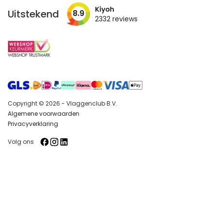
nieuwsbrief
Uitstekend
8.9
2332
reviews
Copyright © 2026 - Vlaggenclub B.V.
Algemene voorwaarden
Privacyverklaring
Volg ons