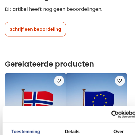
Dit artikel heeft nog geen beoordelingen.
Schrijf een beoordeling
Gerelateerde producten
Voeg
Voeg
toe
toe
aan
aan
verlanglijst
verlanglij
Toestemming
Details
Over