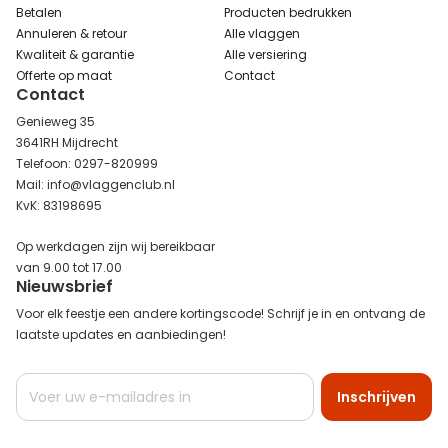
Betalen
Producten bedrukken
Annuleren & retour
Alle vlaggen
Kwaliteit & garantie
Alle versiering
Offerte op maat
Contact
Contact
Genieweg 35
3641RH Mijdrecht
Telefoon: 0297-820999
Mail: info@vlaggenclub.nl
KvK: 83198695
Op werkdagen zijn wij bereikbaar
van 9.00 tot 17.00
Nieuwsbrief
Voor elk feestje een andere kortingscode! Schrijf je in en ontvang de
laatste updates en aanbiedingen!
Abonneer
Inschrijven
u
op
onze