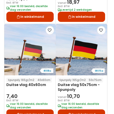
18,97
Excl. BTW
Vanaf
Voor 16:00 besteld, dezelfde
Excl. BTW
dag verzonden
Levertijd 2 werkdagen
In winkelmand
In winkelmand
Voeg
Voeg
toe
toe
aan
aan
verlanglijst
verlanglij
Spunpoly 165gr/m2
40x60cm
Spunpoly 165gr/m2
50x75cm
Duitse vlag 40x60cm
Duitse vlag 50x75cm -
Spunpoly
7,40
10,70
Vanaf
Excl. BTW
Excl. BTW
Voor 16:00 besteld, dezelfde
Voor 16:00 besteld, dezelfde
dag verzonden
dag verzonden