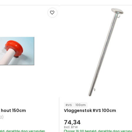
Voeg
toe
aan
verlanglijst
RVS
100cm
 hout 150cm
Vlaggenstok RVS 100cm
(2)
74,34
Excl. BTW
teld, dezelfde dag verzonden
Voor 16:00 besteld, dezelfde dag verzo