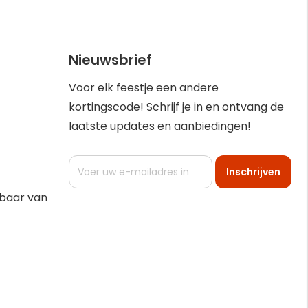
Nieuwsbrief
Voor elk feestje een andere
kortingscode! Schrijf je in en ontvang de
laatste updates en aanbiedingen!
Abonneer
Inschrijven
u
op
kbaar van
onze
nieuwsbrief