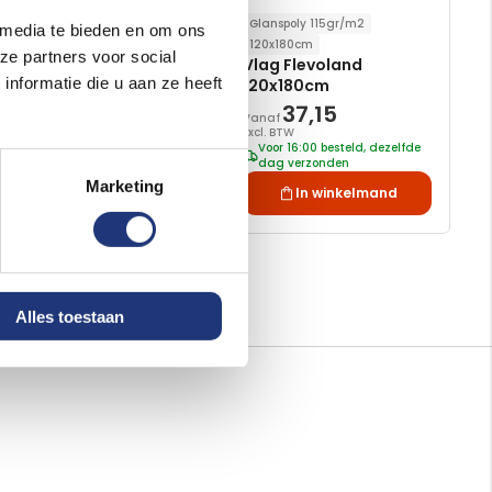
Spunpoly 165gr/m2
Glanspoly 115gr/m2
 media te bieden en om ons
25x300cm
120x180cm
ze partners voor social
Wimpel Flevoland
Vlag Flevoland
nformatie die u aan ze heeft
25x300cm met stokje
120x180cm
23,93
37,15
Vanaf
Excl. BTW
Excl. BTW
Voor 16:00 besteld, dezelfde
Voor 16:00 besteld, dezelfde
dag verzonden
dag verzonden
Marketing
In winkelmand
In winkelmand
Alles toestaan