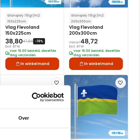
Glanspoly 115gr/m2
Glanspoly 115gr/m2
150x225cm
200x300cm
Vlag Flevoland
Vlag Flevoland
150x225cm
200x300cm
38,80
48,72
47,89
-19%
Vanaf
Excl. BTW
Excl. BTW
Voor 16:00 besteld, dezelfde
Voor 16:00 besteld, dezelfde
dag verzonden
dag verzonden
In winkelmand
In winkelmand
Voeg
Voeg
toe
toe
aan
aan
verlanglijst
verlanglijst
Over