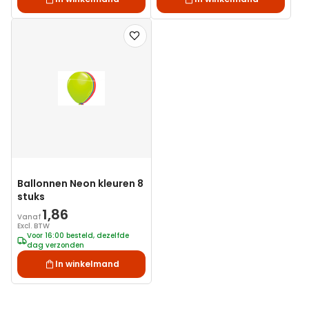
Voeg
toe
aan
verlanglijst
Ballonnen Neon kleuren 8
stuks
1,86
Vanaf
Excl. BTW
Voor 16:00 besteld, dezelfde
dag verzonden
In winkelmand