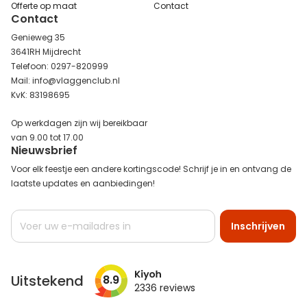
Offerte op maat
Contact
Contact
Genieweg 35
3641RH Mijdrecht
Telefoon: 0297-820999
Mail: info@vlaggenclub.nl
KvK: 83198695
Op werkdagen zijn wij bereikbaar
van 9.00 tot 17.00
Nieuwsbrief
Voor elk feestje een andere kortingscode! Schrijf je in en ontvang de
laatste updates en aanbiedingen!
Abonneer
Inschrijven
u
op
onze
nieuwsbrief
Uitstekend
8.9
2336
reviews