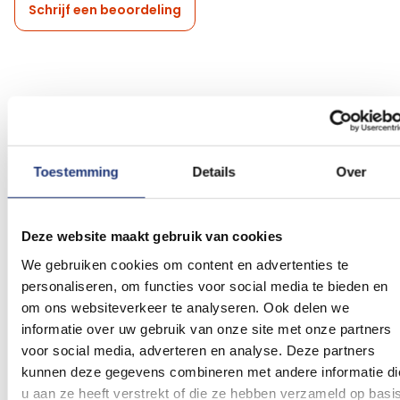
Schrijf een beoordeling
Gerelateerde producten
Voeg
Voeg
Toestemming
Details
Over
toe
toe
aan
aan
verlanglijst
verlanglij
Deze website maakt gebruik van cookies
We gebruiken cookies om content en advertenties te
personaliseren, om functies voor social media te bieden en
om ons websiteverkeer te analyseren. Ook delen we
informatie over uw gebruik van onze site met onze partners
30cm
voor social media, adverteren en analyse. Deze partners
Rode ballonnen 10 stuks
Zwarte ballonnen -
- 30cm
Metallic | 10 stuks
kunnen deze gegevens combineren met andere informatie di
2,19
2,85
u aan ze heeft verstrekt of die ze hebben verzameld op basi
Vanaf