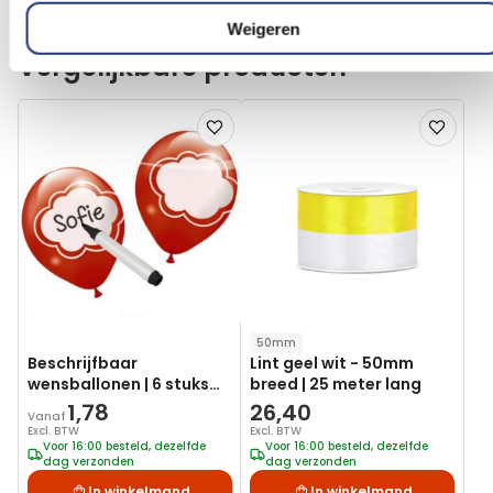
In winkelmand
In winkelmand
Weigeren
Vergelijkbare producten
Voeg
Voeg
toe
toe
aan
aan
verlanglijst
verlanglij
50mm
Beschrijfbaar
Lint geel wit - 50mm
wensballonen | 6 stuks
breed | 25 meter lang
kleurenmix
1,78
26,40
Vanaf
Excl. BTW
Excl. BTW
Voor 16:00 besteld, dezelfde
Voor 16:00 besteld, dezelfde
dag verzonden
dag verzonden
In winkelmand
In winkelmand