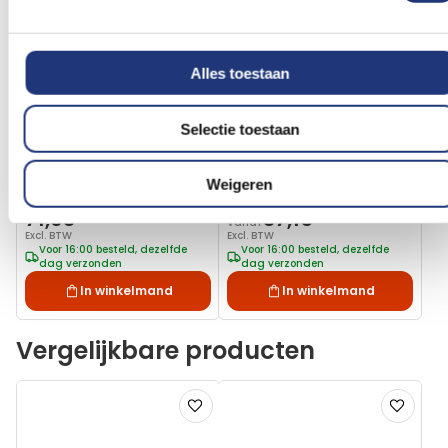
Alles toestaan
Selectie toestaan
Spunpoly 165gr/m2
Glanspoly 115gr/m2
200x300cm
120x180cm
Griekse vlag 200x300cm
Vlag Griekenland
Weigeren
- Spunpoly
120x180cm
71,03
37,15
Vanaf
Excl. BTW
Excl. BTW
Voor 16:00 besteld, dezelfde
Voor 16:00 besteld, dezelfde
dag verzonden
dag verzonden
In winkelmand
In winkelmand
Vergelijkbare producten
Voeg
Voeg
toe
toe
aan
aan