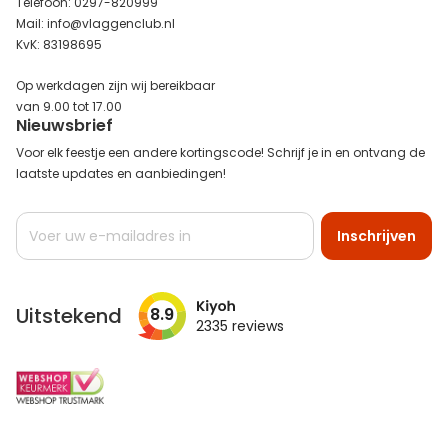
Telefoon: 0297-820999
Mail: info@vlaggenclub.nl
KvK: 83198695
Op werkdagen zijn wij bereikbaar
van 9.00 tot 17.00
Nieuwsbrief
Voor elk feestje een andere kortingscode! Schrijf je in en ontvang de
laatste updates en aanbiedingen!
Abonneer
Inschrijven
u
op
onze
nieuwsbrief
Uitstekend
8.9
2335
reviews