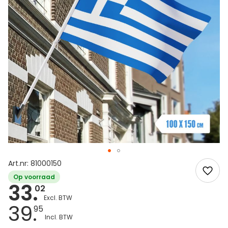
Art.nr: 81000150
Op voorraad
33.
02
39.
95