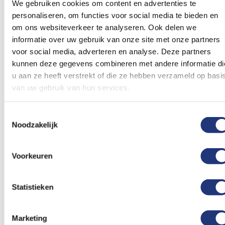
toe
toe
We gebruiken cookies om content en advertenties te
aan
aan
personaliseren, om functies voor social media te bieden en
verlanglijst
verlanglij
om ons websiteverkeer te analyseren. Ook delen we
informatie over uw gebruik van onze site met onze partners
voor social media, adverteren en analyse. Deze partners
kunnen deze gegevens combineren met andere informatie di
u aan ze heeft verstrekt of die ze hebben verzameld op basi
van uw gebruik van hun services.
Spunpoly 165gr/m2
Spunpoly 165gr/m2
70x100cm
Griekse vlag 70x100cm -
150x225cm
Griekse vlag 150x225cm
Spunpoly
Toestemmingsselectie
- Spunpoly
Noodzakelijk
18,14
53,68
Vanaf
Excl. BTW
Excl. BTW
Voor 16:00 besteld, dezelfde
Voor 16:00 besteld, dezelfde
Voorkeuren
dag verzonden
dag verzonden
In winkelmand
In winkelmand
Statistieken
Voeg
Voeg
toe
toe
aan
aan
Marketing
verlanglijst
verlanglij