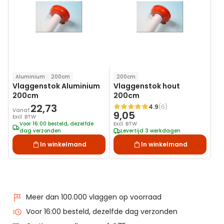
verlanglijst
verlanglij
Aluminium
200cm
200cm
Vlaggenstok Aluminium
Vlaggenstok hout
200cm
200cm
22,73
4.9
(6)
Waardering:
Vanaf
9,05
Excl. BTW
Voor 16:00 besteld, dezelfde
Excl. BTW
dag verzonden
Levertijd 3 werkdagen
In winkelmand
In winkelmand
Meer dan 100.000 vlaggen op voorraad
Voor 16:00 besteld, dezelfde dag verzonden