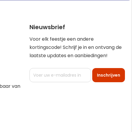
Nieuwsbrief
Voor elk feestje een andere
kortingscode! Schrijf je in en ontvang de
laatste updates en aanbiedingen!
Abonneer
Inschrijven
u
op
kbaar van
onze
nieuwsbrief