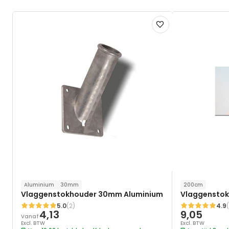
Voeg
toe
aan
verlanglijst
Aluminium
30mm
200cm
Vlaggenstokhouder 30mm Aluminium
Vlaggenstok
5.0
(2)
4.9
Waardering:
Waardering:
4,13
9,05
Vanaf
Excl. BTW
Excl. BTW