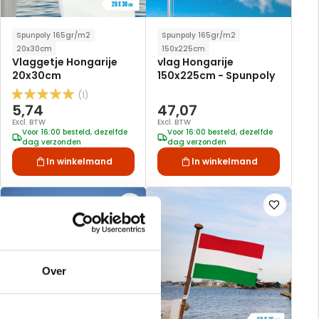
Spunpoly 165gr/m2
Spunpoly 165gr/m2
20x30cm
150x225cm
Vlaggetje Hongarije
vlag Hongarije
20x30cm
150x225cm - Spunpoly
(1)
Waardering:
5,74
47,07
100
100
% of
Excl. BTW
Excl. BTW
Voor 16:00 besteld, dezelfde
Voor 16:00 besteld, dezelfde
dag verzonden
dag verzonden
In winkelmand
In winkelmand
Voeg
Voeg
toe
toe
aan
aan
verlanglijst
verlanglijst
Over