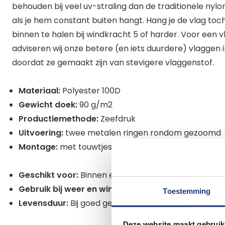
behouden bij veel uv-straling dan de traditionele nylonv
als je hem constant buiten hangt. Hang je de vlag toc
binnen te halen bij windkracht 5 of harder. Voor een v
adviseren wij onze betere (en iets duurdere) vlaggen in
doordat ze gemaakt zijn van stevigere vlaggenstof.
Materiaal:
Polyester 100D
Gewicht doek:
90 g/m2
Productiemethode:
Zeefdruk
Uitvoering:
twee metalen ringen rondom gezoomd
Montage:
met touwtjes door de ringen. Niet inbegr
Geschikt voor:
Binnen en eventueel buiten mits niet
Gebruik bij weer en wind:
Geschikt voor binnen en ni
Toestemming
Levensduur:
Bij goed gebruik is deze vlag lang kleur- 
Deze website maakt gebruik