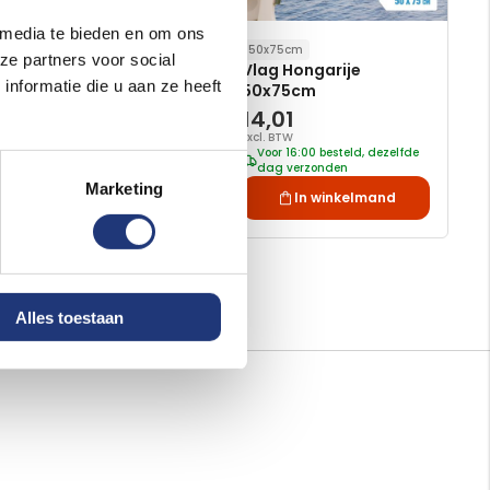
 media te bieden en om ons
30x45cm
50x75cm
ze partners voor social
Vlag Hongarije
Vlag Hongarije
nformatie die u aan ze heeft
30x45cm
50x75cm
7,40
14,01
Excl. BTW
Excl. BTW
Voor 16:00 besteld, dezelfde
Voor 16:00 besteld, dezelfde
dag verzonden
dag verzonden
Marketing
In winkelmand
In winkelmand
Alles toestaan