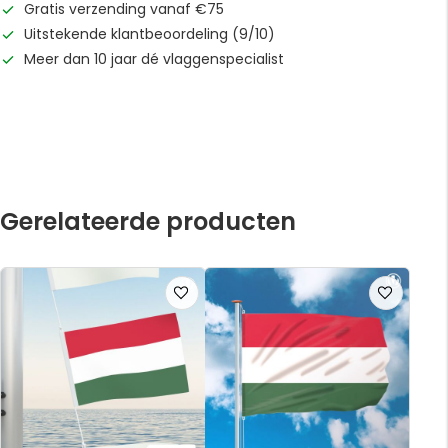
Gratis verzending vanaf €75
Uitstekende klantbeoordeling (9/10)
Meer dan 10 jaar dé vlaggenspecialist
Gerelateerde producten
Voeg
Voeg
toe
toe
aan
aan
verlanglijst
verlanglijst