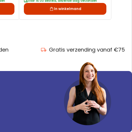
nden
Voor 16:00 besteld, dezelfde dag verzonden
In winkelmand
nden
Gratis verzending vanaf €75