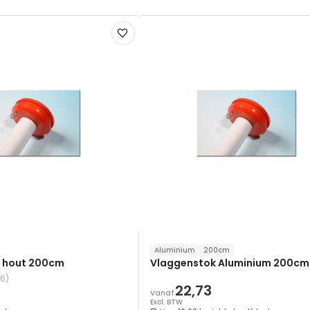
Voeg
toe
aan
verlanglijst
Aluminium
200cm
 hout 200cm
Vlaggenstok Aluminium 200cm
(6)
22,73
Vanaf
Excl. BTW