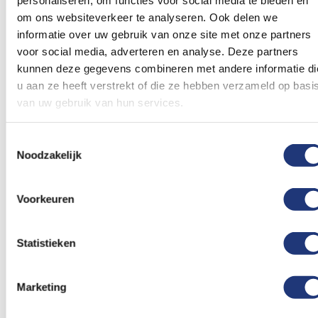
verlanglijst
verlanglij
om ons websiteverkeer te analyseren. Ook delen we
informatie over uw gebruik van onze site met onze partners
voor social media, adverteren en analyse. Deze partners
kunnen deze gegevens combineren met andere informatie di
u aan ze heeft verstrekt of die ze hebben verzameld op basi
van uw gebruik van hun services.
Halloween ballonnen
Halloween ballonnen
Horror 8 stuks
Horror Pompoen 8 stuks
Toestemmingsselectie
2,15
1,86
Noodzakelijk
Vanaf
Vanaf
Excl. BTW
Excl. BTW
Voor 16:00 besteld, dezelfde
Voor 16:00 besteld, dezelfde
dag verzonden
dag verzonden
Voorkeuren
In winkelmand
In winkelmand
Voeg
Voeg
Statistieken
toe
toe
aan
aan
verlanglijst
verlanglij
Marketing