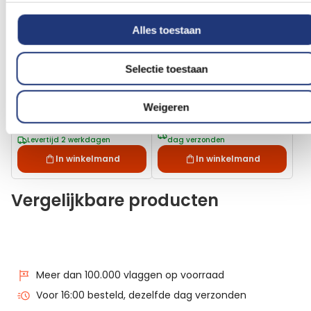
Alles toestaan
10 meter
Selectie toestaan
Slinger spinnenweb - 10
Glow in the dark spinnen
meter
50 stuks
2,44
Weigeren
Vanaf
1,61
Excl. BTW
Excl. BTW
Voor 16:00 besteld, dezelfde
Levertijd 2 werkdagen
dag verzonden
In winkelmand
In winkelmand
Vergelijkbare producten
Meer dan 100.000 vlaggen op voorraad
Voor 16:00 besteld, dezelfde dag verzonden