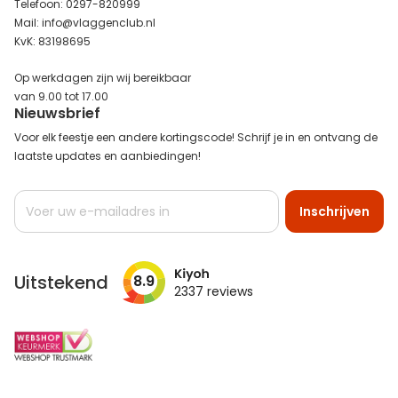
Telefoon: 0297-820999
Mail: info@vlaggenclub.nl
KvK: 83198695
Op werkdagen zijn wij bereikbaar
van 9.00 tot 17.00
Nieuwsbrief
Voor elk feestje een andere kortingscode! Schrijf je in en ontvang de
laatste updates en aanbiedingen!
Abonneer
Inschrijven
u
op
onze
nieuwsbrief
Uitstekend
8.9
2337
reviews