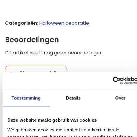
Categorieën
:
Halloween decoratie
Beoordelingen
Dit artikel heeft nog geen beoordelingen.
Schrijf een beoordeling
Toestemming
Details
Over
Gerelateerde producten
Deze website maakt gebruik van cookies
Voeg
Voeg
toe
toe
We gebruiken cookies om content en advertenties te
aan
aan
personaliseren, om functies voor social media te bieden en