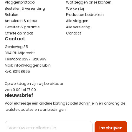
Vlaggenprotocol
Wat zeggen onze klanten
Bestellen & verzending
Werken bij
Betalen
Producten bedrukken
Annuleren & retour
Alle vlaggen
Kwaliteit & garantie
Alle versiering
Offerte op maat
Contact
Contact
Genieweg 35
3641RH Mijdrecht
Telefoon: 0297-820999
Mail: info@vlaggenclub.nl
KvK: 83198695
Op werkdagen zijn wij bereikbaar
van 9.00 tot 17.00
Nieuwsbrief
Voor elk feestje een andere kortingscode! Schrijf je in en ontvang de
laatste updates en aanbiedingen!
Abonneer
Inschrijven
u