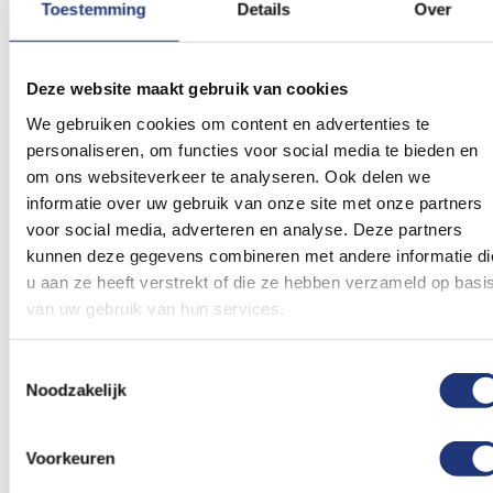
Toestemming
Details
Over
Spunpoly 165gr/m2
50x75cm
Spunpoly 165gr/m2
70x100cm
Italiaanse vlag 50x75cm
Italiaanse vlag
- Spunpoly
70x100cm - Spunpoly
11,53
15,66
Deze website maakt gebruik van cookies
Excl. BTW
Excl. BTW
Voor 16:00 besteld, dezelfde
Voor 16:00 besteld, dezelfde
We gebruiken cookies om content en advertenties te
dag verzonden
dag verzonden
personaliseren, om functies voor social media te bieden en
In winkelmand
In winkelmand
om ons websiteverkeer te analyseren. Ook delen we
informatie over uw gebruik van onze site met onze partners
Voeg
Voeg
voor social media, adverteren en analyse. Deze partners
toe
toe
kunnen deze gegevens combineren met andere informatie di
aan
aan
verlanglijst
verlanglij
u aan ze heeft verstrekt of die ze hebben verzameld op basi
van uw gebruik van hun services.
Toestemmingsselectie
Noodzakelijk
Spunpoly 165gr/m2
Spunpoly 165gr/m2
100x150cm
Voorkeuren
Italiaanse vlag met
150x225cm
Italiaanse vlag
wapen 100x150cm -