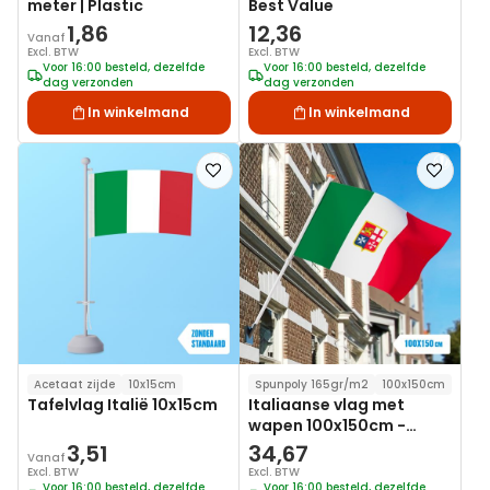
meter | Plastic
Best Value
1,86
12,36
Vanaf
Excl. BTW
Excl. BTW
Voor 16:00 besteld, dezelfde
Voor 16:00 besteld, dezelfde
dag verzonden
dag verzonden
In winkelmand
In winkelmand
Voeg
Voeg
toe
toe
aan
aan
verlanglijst
verlanglij
Acetaat zijde
10x15cm
Spunpoly 165gr/m2
100x150cm
Tafelvlag Italië 10x15cm
Italiaanse vlag met
wapen 100x150cm -
Spunpoly
3,51
34,67
Vanaf
Excl. BTW
Excl. BTW
Voor 16:00 besteld, dezelfde
Voor 16:00 besteld, dezelfde