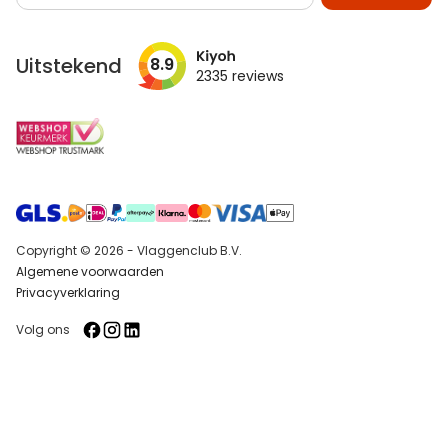
op
onze
nieuwsbrief
Uitstekend
8.9
2335
reviews
Copyright © 2026 - Vlaggenclub B.V.
Algemene voorwaarden
Privacyverklaring
Volg ons