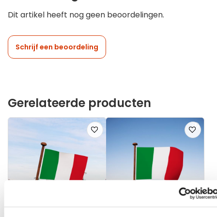
Dit artikel heeft nog geen beoordelingen.
Schrijf een beoordeling
Gerelateerde producten
Voeg
Voeg
toe
toe
aan
aan
verlanglijst
verlanglij