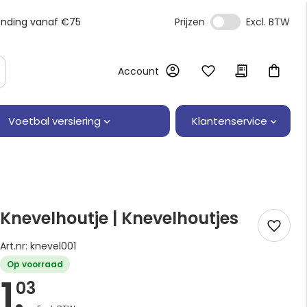
ending vanaf €75
Prijzen
Account
Klantenservice
Voetbal versiering
Knevelhoutje | Knevelhoutjes
Art.nr: knevel001
Op voorraad
1.
03