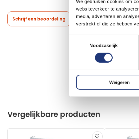
We gebruiken cookies om cont
websiteverkeer te analyseren
media, adverteren en analys
Schrijf een beoordeling
verstrekt of die ze hebben v
Toestemmingsselectie
Noodzakelijk
Weigeren
Vergelijkbare producten
Voeg