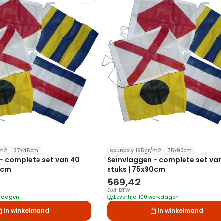
toe
aan
verlanglijst
/m2
37x45cm
Spunpoly 165gr/m2
75x90cm
- complete set van 40
Seinvlaggen - complete set va
5cm
stuks | 75x90cm
569,42
Excl. BTW
rkdagen
Levertijd 100 werkdagen
In winkelmand
In winkelmand