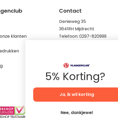
ggenclub
Contact
Genieweg 35
3641RH Mijdrecht
onze klanten
Telefoon: 0297-820999
Mail: info@vlaggenclub.nl
edrukken
KvK: 83198695
Op werkdagen zijn wij berei
ng
9.00 tot 17.00
5% Korting?
Ja, ik wil korting
Nee, dankjewel