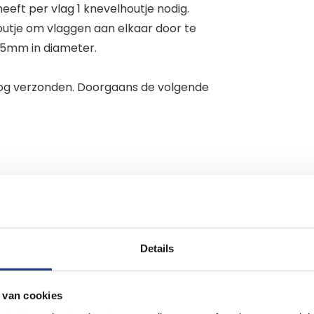
eeft per vlag 1 knevelhoutje nodig.
outje om vlaggen aan elkaar door te
15mm in diameter.
nog verzonden. Doorgaans de volgende
4-03-2013
outjes
Details
 verkoopt ze meer. Eindelijk gevonden, nu
kelijk los krijgen.
 van cookies