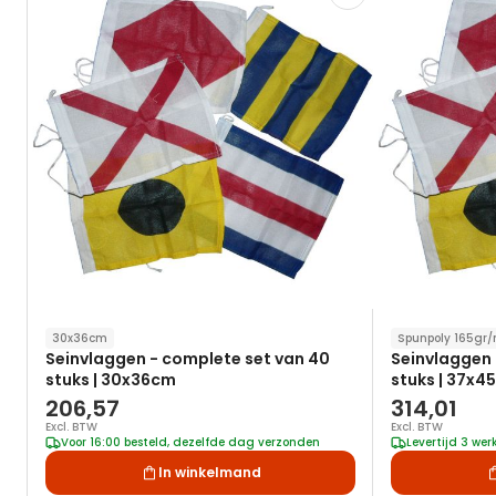
toe
aan
verlanglijst
30x36cm
Spunpoly 165gr
Seinvlaggen - complete set van 40
Seinvlaggen 
stuks | 30x36cm
stuks | 37x4
206,57
314,01
Excl. BTW
Excl. BTW
Voor 16:00 besteld, dezelfde dag verzonden
Levertijd 3 we
In winkelmand