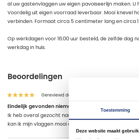
al uw gastenvlaggen uw eigen pavoiseerlijn maken. U h
Voordelig uit eigen voorraad leverbaar. Mooi knevel h
verbinden. Formaat circa 5 centimeter lang en circa 
Op werkdagen voor 16:00 uur besteld, de zelfde dag 
werkdag in huis.
Beoordelingen
Gereviewd door
Karin Brands
Gepost op
1
100%
Eindelijk gevonden niemand verkoopt meer knevelh
Toestemming
Ik heb overal gezocht naar die Knevelhoutjes niemand
kan ik mijn vlaggen mooi aan elkaar knopen en weer mak
Deze website maakt gebruik