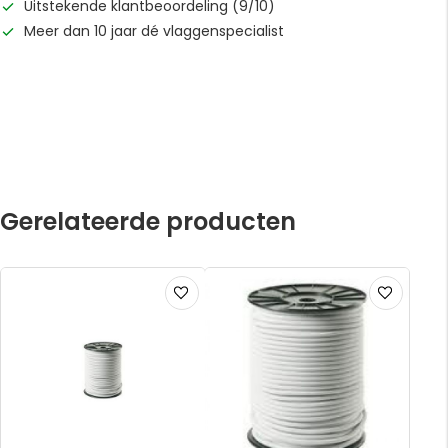
Uitstekende klantbeoordeling (9/10)
Meer dan 10 jaar dé vlaggenspecialist
Gerelateerde producten
Voeg
Voeg
toe
toe
aan
aan
verlanglijst
verlanglijst