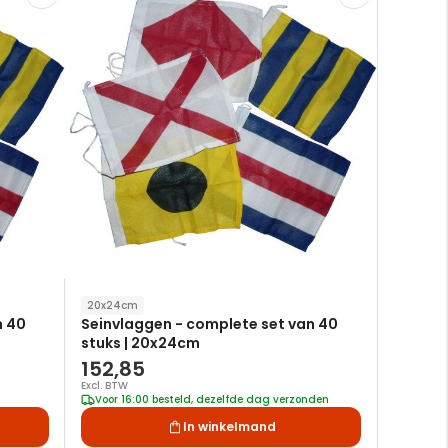
toe
toe
aan
aan
verlanglijst
verlanglijst
20x24cm
n 40
Seinvlaggen - complete set van 40
stuks | 20x24cm
152,85
Excl. BTW
Voor 16:00 besteld, dezelfde dag verzonden
In winkelmand