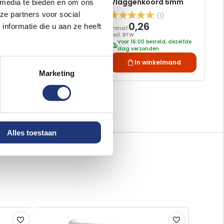
Vlaggenkoord 5mm
Vlaggenkoord 6mm
 media te bieden en om ons
ze partners voor social
(1)
Waardering:
0,20
0,26
100
100
% of
nformatie die u aan ze heeft
Vanaf
Vanaf
Excl. BTW
Excl. BTW
Voor 16:00 besteld, dezelfde
Voor 16:00 besteld, dezelfde
dag verzonden
dag verzonden
In winkelmand
In winkelmand
Marketing
Alles toestaan
Voeg
Voeg