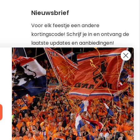
Nieuwsbrief
Voor elk feestje een andere
kortingscode! Schrijf je in en ontvang de
laatste updates en aanbiedingen!
Abonneer
Inschrijven
u
op
kbaar van
onze
nieuwsbrief