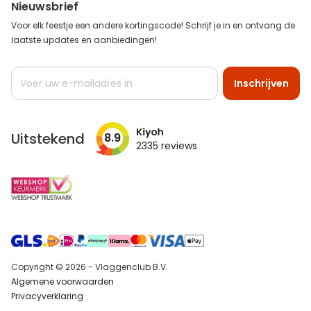
Nieuwsbrief
Voor elk feestje een andere kortingscode! Schrijf je in en ontvang de
laatste updates en aanbiedingen!
Abonneer
Inschrijven
u
op
onze
nieuwsbrief
Uitstekend
8.9
2335
reviews
Copyright © 2026 - Vlaggenclub B.V.
Algemene voorwaarden
Privacyverklaring