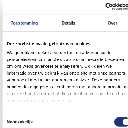
verlanglijst
verlanglij
Toestemming
Details
Over
30x45cm
Spunpoly 165gr/m2
30x45cm
Deze website maakt gebruik van cookies
Zweedse vlag 30x45cm
Vlag Noorwegen
We gebruiken cookies om content en advertenties te
30x45cm
personaliseren, om functies voor social media te bieden en
6,16
6,57
Excl. BTW
Excl. BTW
om ons websiteverkeer te analyseren. Ook delen we
Voor 16:00 besteld, dezelfde
Voor 16:00 besteld, dezelfde
informatie over uw gebruik van onze site met onze partners
dag verzonden
dag verzonden
voor social media, adverteren en analyse. Deze partners
In winkelmand
In winkelmand
kunnen deze gegevens combineren met andere informatie di
u aan ze heeft verstrekt of die ze hebben verzameld op basi
Voeg
Voeg
toe
toe
van uw gebruik van hun services.
aan
aan
verlanglijst
verlanglij
Toestemmingsselectie
Noodzakelijk