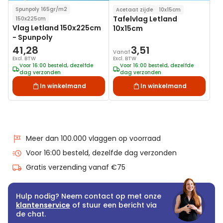
Spunpoly 165gr/m2
Acetaat zijde
10x15cm
Tafelvlag Letland
150x225cm
Vlag Letland 150x225cm
10x15cm
- Spunpoly
41,28
3,51
Vanaf
Excl. BTW
Excl. BTW
Voor 16:00 besteld, dezelfde
Voor 16:00 besteld, dezelfde
dag verzonden
dag verzonden
In winkelmand
In winkelmand
Meer dan 100.000 vlaggen op voorraad
Voor 16:00 besteld, dezelfde dag verzonden
Gratis verzending vanaf €75
Hulp nodig? Neem contact op met onze
klantenservice
of stuur een bericht via
de chat.