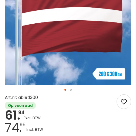
Art.nr: abletl300
Op voorraad
61.
94
74.
95