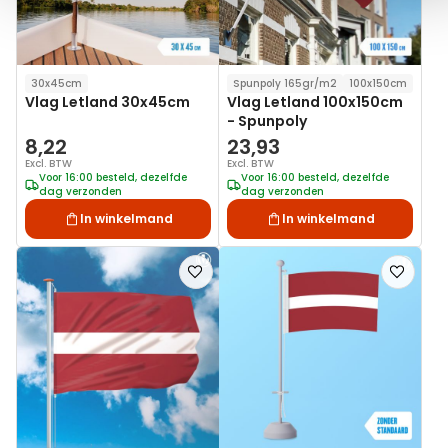
30x45cm
Spunpoly 165gr/m2
100x150cm
Vlag Letland 30x45cm
Vlag Letland 100x150cm
- Spunpoly
8,22
23,93
Excl. BTW
Excl. BTW
Voor 16:00 besteld, dezelfde
Voor 16:00 besteld, dezelfde
dag verzonden
dag verzonden
In winkelmand
In winkelmand
Voeg
Voeg
toe
toe
aan
aan
verlanglijst
verlanglij