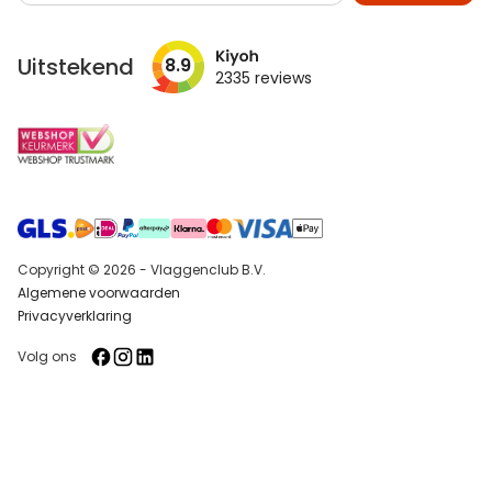
op
onze
nieuwsbrief
Uitstekend
8.9
2335
reviews
Copyright © 2026 - Vlaggenclub B.V.
Algemene voorwaarden
Privacyverklaring
Volg ons