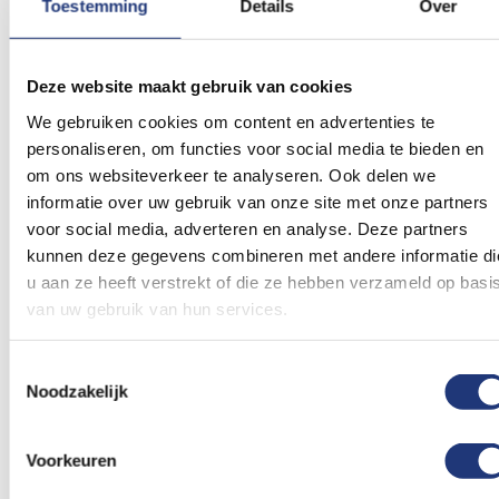
Toestemming
Details
Over
Drentse vlag 150x225cm
150x225cm
36,32
44,59
Vanaf
Excl. BTW
Excl. BTW
Voor 16:00 besteld, dezelfde
Voor 16:00 besteld, dezelfde
Deze website maakt gebruik van cookies
dag verzonden
dag verzonden
We gebruiken cookies om content en advertenties te
In winkelmand
In winkelmand
personaliseren, om functies voor social media te bieden en
om ons websiteverkeer te analyseren. Ook delen we
Voeg
Voeg
toe
toe
informatie over uw gebruik van onze site met onze partners
aan
aan
voor social media, adverteren en analyse. Deze partners
verlanglijst
verlanglij
kunnen deze gegevens combineren met andere informatie di
u aan ze heeft verstrekt of die ze hebben verzameld op basi
van uw gebruik van hun services.
Toestemmingsselectie
Noodzakelijk
Glanspoly 115gr/m2
Glanspoly 115gr/m2
150x225cm
150x225cm
Vlag Flevoland
Vlag Groningen
Voorkeuren
150x225cm
150x225cm
38,80
42,93
47,89
-19%
Vanaf