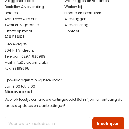
Vlaggenprotocol
Wat zeggen onze klanten
Bestellen & verzending
Werken bij
Betalen
Producten bedrukken
Annuleren & retour
Alle vlaggen
Kwaliteit & garantie
Alle versiering
Offerte op maat
Contact
Contact
Genieweg 35
3641RH Mijdrecht
Telefoon: 0297-820999
Mail: info@vlaggenclub.nl
KvK: 83198695
Op werkdagen zijn wij bereikbaar
van 9.00 tot 17.00
Nieuwsbrief
Voor elk feestje een andere kortingscode! Schrijf je in en ontvang de
laatste updates en aanbiedingen!
Abonneer
Inschrijven
u