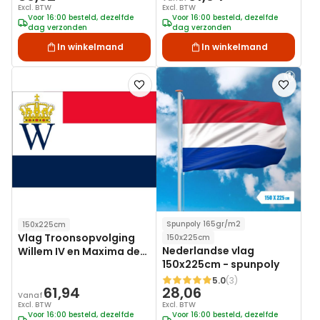
150x225cm
Excl. BTW
Excl. BTW
Voor 16:00 besteld, dezelfde
Voor 16:00 besteld, dezelfde
dag verzonden
dag verzonden
In winkelmand
In winkelmand
Voeg
Voeg
toe
toe
aan
aan
verlanglijst
verlanglij
Spunpoly 165gr/m2
150x225cm
Vlag Troonsopvolging
150x225cm
Nederlandse vlag
Willem IV en Maxima der
150x225cm - spunpoly
Nederlanden 150x225cm
5.0
(3)
Waardering:
61,94
28,06
Vanaf
Excl. BTW
Excl. BTW
Voor 16:00 besteld, dezelfde
Voor 16:00 besteld, dezelfde