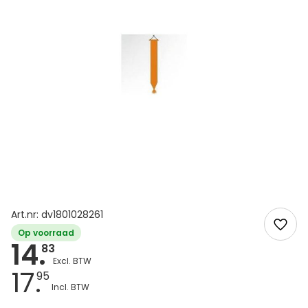
Art.nr: dv1801028261
Op voorraad
14.
83
17.
95