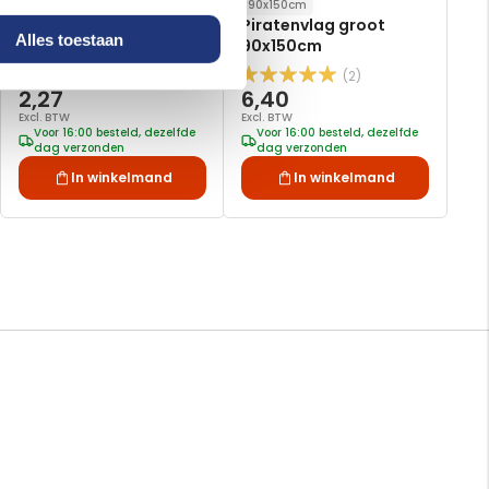
90x150cm
Vlaggenlijn Red Pirate
Piratenvlag groot
Alles toestaan
90x150cm
(2)
Waardering:
2,27
6,40
100
100
% of
Excl. BTW
Excl. BTW
Voor 16:00 besteld, dezelfde
Voor 16:00 besteld, dezelfde
dag verzonden
dag verzonden
In winkelmand
In winkelmand