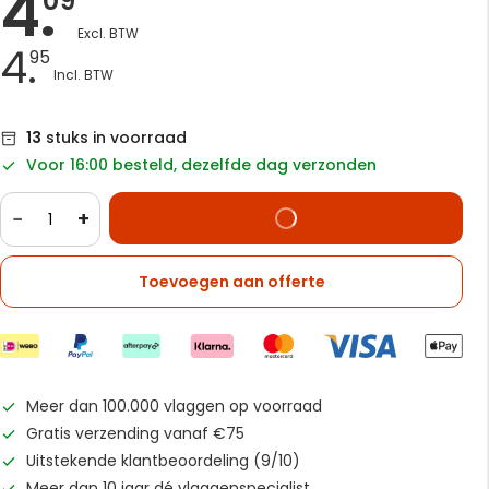
4.
09
4.
95
13
stuks in voorraad
Voor 16:00 besteld, dezelfde dag verzonden
−
+
Toevoegen aan offerte
Meer dan 100.000 vlaggen op voorraad
Gratis verzending vanaf €75
Uitstekende klantbeoordeling (9/10)
Meer dan 10 jaar dé vlaggenspecialist