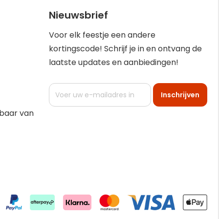
Nieuwsbrief
Voor elk feestje een andere
kortingscode! Schrijf je in en ontvang de
laatste updates en aanbiedingen!
Abonneer
Inschrijven
u
op
kbaar van
onze
nieuwsbrief