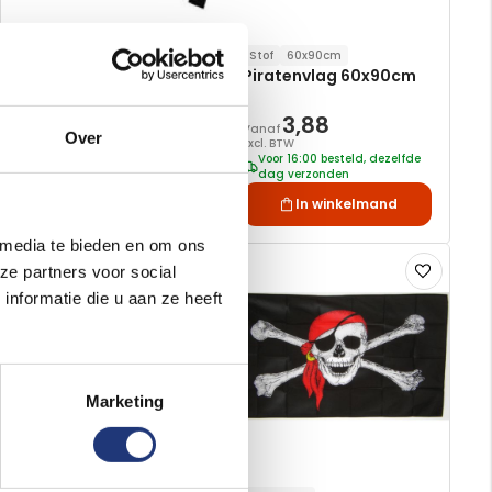
70x85cm
Stof
60x90cm
Piratenvlag gehavend
Piratenvlag 60x90cm
70x85cm
9,05
3,88
Vanaf
Over
Excl. BTW
Excl. BTW
Voor 16:00 besteld, dezelfde
Voor 16:00 besteld, dezelfde
dag verzonden
dag verzonden
In winkelmand
In winkelmand
 media te bieden en om ons
Voeg
Voeg
ze partners voor social
toe
toe
nformatie die u aan ze heeft
aan
aan
verlanglijst
verlanglijst
Marketing