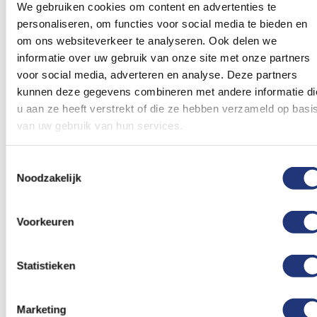
We gebruiken cookies om content en advertenties te
Voeg
Voeg
personaliseren, om functies voor social media te bieden en
toe
toe
om ons websiteverkeer te analyseren. Ook delen we
aan
aan
informatie over uw gebruik van onze site met onze partners
verlanglijst
verlanglij
voor social media, adverteren en analyse. Deze partners
kunnen deze gegevens combineren met andere informatie di
u aan ze heeft verstrekt of die ze hebben verzameld op basi
van uw gebruik van hun services.
70x100cm
50x75cm
Toestemmingsselectie
Pirate Girls Rule
Pirate Girls Rule
Noodzakelijk
Piratenvlag 70x100cm
Piratevlag 50x75cm
18,97
12,19
Excl. BTW
Excl. BTW
Voorkeuren
Voor 16:00 besteld, dezelfde
Voor 16:00 besteld, dezelfde
dag verzonden
dag verzonden
In winkelmand
In winkelmand
Statistieken
Vergelijkbare producten
Marketing