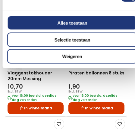
Voeg
Voeg
toe
toe
aan
aan
Alles toestaan
verlanglijst
verlanglij
Selectie toestaan
Weigeren
20mm
Vlaggenstokhouder
Piraten ballonnen 8 stuks
20mm Messing
10,70
1,90
Excl. BTW
Excl. BTW
Voor 16:00 besteld, dezelfde
Voor 16:00 besteld, dezelfde
dag verzonden
dag verzonden
In winkelmand
In winkelmand
Voeg
Voeg
toe
toe
aan
aan