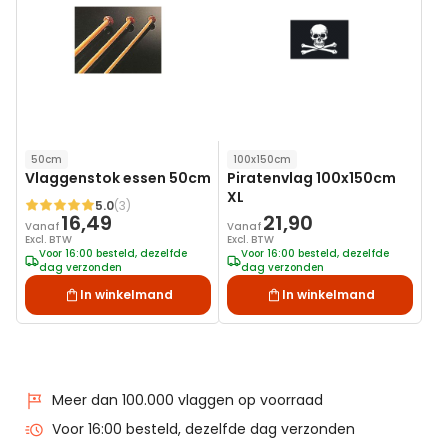
verlanglijst
verlanglij
50cm
100x150cm
Vlaggenstok essen 50cm
Piratenvlag 100x150cm
XL
5.0
(3)
Waardering:
16,49
21,90
Vanaf
Vanaf
Excl. BTW
Excl. BTW
Voor 16:00 besteld, dezelfde
Voor 16:00 besteld, dezelfde
dag verzonden
dag verzonden
In winkelmand
In winkelmand
Meer dan 100.000 vlaggen op voorraad
Voor 16:00 besteld, dezelfde dag verzonden