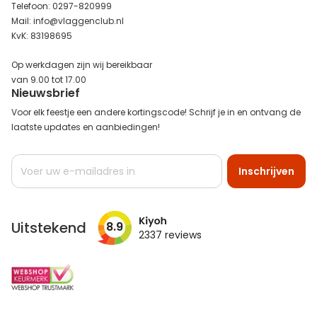
Telefoon: 0297-820999
Mail: info@vlaggenclub.nl
KvK: 83198695
Op werkdagen zijn wij bereikbaar
van 9.00 tot 17.00
Nieuwsbrief
Voor elk feestje een andere kortingscode! Schrijf je in en ontvang de
laatste updates en aanbiedingen!
Abonneer
Inschrijven
u
op
onze
nieuwsbrief
Uitstekend
8.9
2337
reviews