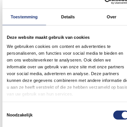
16:00 uur besteld, de volgende werkdag in huis.
Beoordelingen
Toestemming
Details
Over
Dit artikel heeft nog geen beoordelingen.
Deze website maakt gebruik van cookies
We gebruiken cookies om content en advertenties te
Schrijf een beoordeling
personaliseren, om functies voor social media te bieden en
om ons websiteverkeer te analyseren. Ook delen we
informatie over uw gebruik van onze site met onze partners
voor social media, adverteren en analyse. Deze partners
Gerelateerde producten
kunnen deze gegevens combineren met andere informatie di
u aan ze heeft verstrekt of die ze hebben verzameld op basi
van uw gebruik van hun services.
Voeg
Voeg
toe
toe
aan
aan
Toestemmingsselectie
verlanglijst
verlanglij
Noodzakelijk