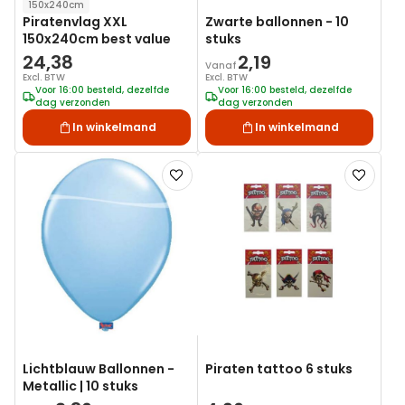
150x240cm
Piratenvlag XXL
Zwarte ballonnen - 10
150x240cm best value
stuks
24,38
2,19
Vanaf
Excl. BTW
Excl. BTW
Voor 16:00 besteld, dezelfde
Voor 16:00 besteld, dezelfde
dag verzonden
dag verzonden
In winkelmand
In winkelmand
Voeg
Voeg
toe
toe
aan
aan
verlanglijst
verlanglij
Lichtblauw Ballonnen -
Piraten tattoo 6 stuks
Metallic | 10 stuks