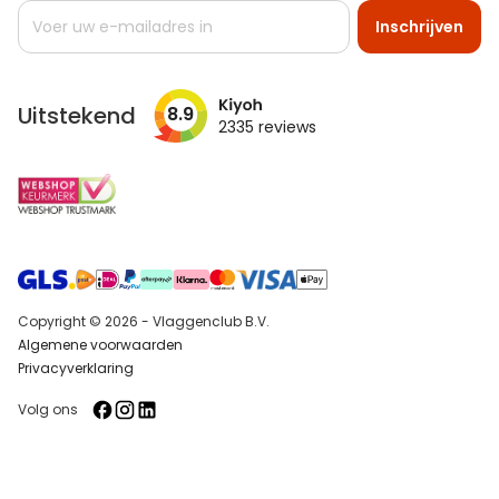
Abonneer
Inschrijven
u
op
onze
nieuwsbrief
Uitstekend
8.9
2335
reviews
Copyright © 2026 - Vlaggenclub B.V.
Algemene voorwaarden
Privacyverklaring
Volg ons