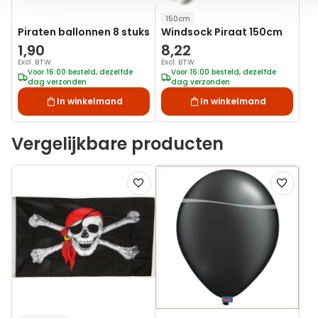
150cm
Piraten ballonnen 8 stuks
Windsock Piraat 150cm
1,90
8,22
Excl. BTW
Excl. BTW
Voor 16:00 besteld, dezelfde
Voor 16:00 besteld, dezelfde
dag verzonden
dag verzonden
In winkelmand
In winkelmand
Vergelijkbare producten
Voeg
Voeg
toe
toe
aan
aan
verlanglijst
verlanglij