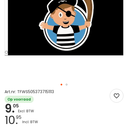
Art.nr: TFWS5053737151113
Op voorraad
9.
05
10.
95