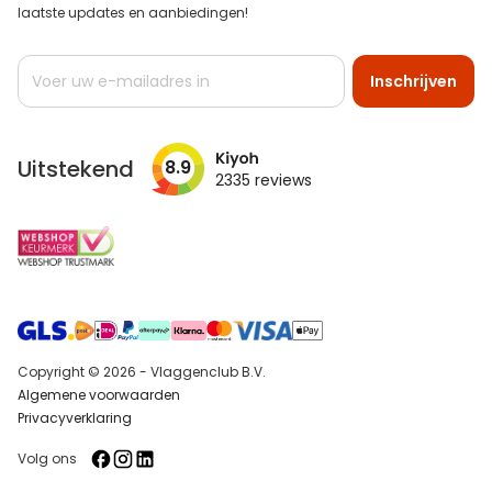
laatste updates en aanbiedingen!
Abonneer
Inschrijven
u
op
onze
nieuwsbrief
Uitstekend
8.9
2335
reviews
Copyright © 2026 - Vlaggenclub B.V.
Algemene voorwaarden
Privacyverklaring
Volg ons