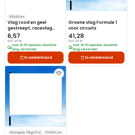
60x90cm
Vlag rood en geel
Groene vlag Formule 1
gestreept, racevlag
voor circuits
60x90cm | Best Value
6,57
41,28
Excl. BTW
Excl. BTW
Voor 16:00 besteld, dezelfde
Voor 16:00 besteld, dezelfde
dag verzonden
dag verzonden
In winkelmand
In winkelmand
Voeg
toe
aan
verlanglijst
Glanspoly 115gr/m2
70x100 cm