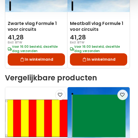
Zwarte vlag Formule 1
Meatball vlag Formule 1
voor circuits
voor circuits
41,28
41,28
Excl. BTW
Excl. BTW
Voor 16:00 besteld, dezelfde
Voor 16:00 besteld, dezelfde
dag verzonden
dag verzonden
In winkelmand
In winkelmand
Vergelijkbare producten
Voeg
Voeg
toe
toe
aan
aan
verlanglijst
verlanglij