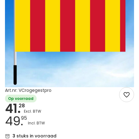
Art.nr: VCrogegestpro
Op voorraad
41.
28
49.
95
3
stuks in voorraad