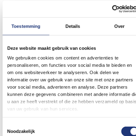
Red Yellow striped flag Formula 1 size flag 70x100 on
aluminium stick FIA approved
Beoordelingen
Toestemming
Details
Over
Dit artikel heeft nog geen beoordelingen.
Deze website maakt gebruik van cookies
We gebruiken cookies om content en advertenties te
Schrijf een beoordeling
personaliseren, om functies voor social media te bieden en
om ons websiteverkeer te analyseren. Ook delen we
informatie over uw gebruik van onze site met onze partners
voor social media, adverteren en analyse. Deze partners
kunnen deze gegevens combineren met andere informatie di
Gerelateerde producten
u aan ze heeft verstrekt of die ze hebben verzameld op basi
van uw gebruik van hun services.
Voeg
Voeg
toe
toe
aan
aan
Toestemmingsselectie
verlanglijst
verlanglij
Noodzakelijk