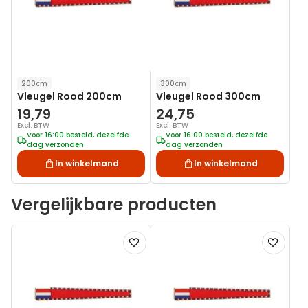
200cm
300cm
Vleugel Rood 200cm
Vleugel Rood 300cm
19,79
24,75
Excl. BTW
Excl. BTW
Voor 16:00 besteld, dezelfde
Voor 16:00 besteld, dezelfde
dag verzonden
dag verzonden
In winkelmand
In winkelmand
Vergelijkbare producten
Voeg
Voeg
toe
toe
aan
aan
verlanglijst
verlanglij