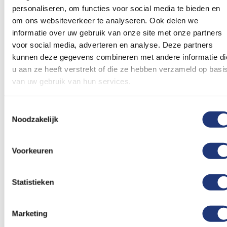
wij het al verzenden als pakket. Dus bestel gelijk uw
personaliseren, om functies voor social media te bieden en
om ons websiteverkeer te analyseren. Ook delen we
vleugel en vlag mee zonder extra verzendkosten. En
informatie over uw gebruik van onze site met onze partners
vanaf € 75,00 aan producten is verzending binnen
voor social media, adverteren en analyse. Deze partners
Nederland en Belgie gratis.
kunnen deze gegevens combineren met andere informatie di
u aan ze heeft verstrekt of die ze hebben verzameld op basi
Beoordelingen
van uw gebruik van hun services.
Dit artikel heeft nog geen beoordelingen.
Toestemmingsselectie
Noodzakelijk
Schrijf een beoordeling
Voorkeuren
Statistieken
Gerelateerde producten
Marketing
Voeg
Voeg
toe
toe