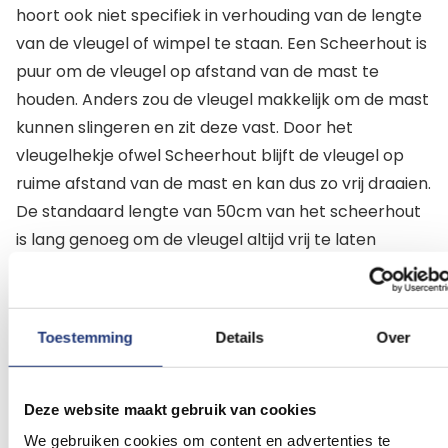
hoort ook niet specifiek in verhouding van de lengte
van de vleugel of wimpel te staan. Een Scheerhout is
puur om de vleugel op afstand van de mast te
houden. Anders zou de vleugel makkelijk om de mast
kunnen slingeren en zit deze vast. Door het
vleugelhekje ofwel Scheerhout blijft de vleugel op
ruime afstand van de mast en kan dus zo vrij draaien.
De standaard lengte van 50cm van het scheerhout
is lang genoeg om de vleugel altijd vrij te laten
draaien. En zo geeft de vleugel dus altijd de
schijnbare windrichting aan tijdens het varen en de
werkelijke windrichting als het schip stil ligt.
Toestemming
Details
Over
Direct uit voorraad leverbaar uit eigen magazijn! Op
werkdagen voor 16:00 uur besteld, is de volgende
Deze website maakt gebruik van cookies
werkdag in huis in NL en BE. Door de lengte moeten
We gebruiken cookies om content en advertenties te