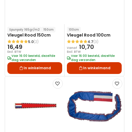
Spunpoly 165gr/m2
150cm
100cm
Vleugel Rood 150cm
Vleugel Rood 100cm
5.0
(2)
4.7
(3)
Waardering:
Waardering:
16,49
10,70
Vanaf
Excl. BTW
Excl. BTW
Voor 16:00 besteld, dezelfde
Voor 16:00 besteld, dezelfde
dag verzonden
dag verzonden
In winkelmand
In winkelmand
Voeg
Voeg
toe
toe
aan
aan
verlanglijst
verlanglij