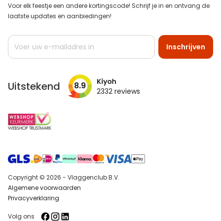
Voor elk feestje een andere kortingscode! Schrijf je in en ontvang de
laatste updates en aanbiedingen!
Abonneer
Inschrijven
u
op
onze
nieuwsbrief
Uitstekend
8.9
2332
reviews
Copyright © 2026 - Vlaggenclub B.V.
Algemene voorwaarden
Privacyverklaring
Volg ons