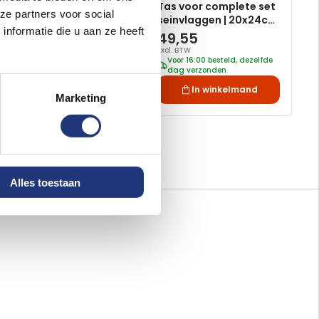
Seinvlaggen -
Tas voor complete set
ze partners voor social
complete set van 40
seinvlaggen | 20x24cm
nformatie die u aan ze heeft
stuks | 20x24cm
en 20x30cm
152,85
49,55
Excl. BTW
Excl. BTW
Voor 16:00 besteld, dezelfde
Voor 16:00 besteld, dezelfde
dag verzonden
dag verzonden
In winkelmand
In winkelmand
Marketing
Alles toestaan