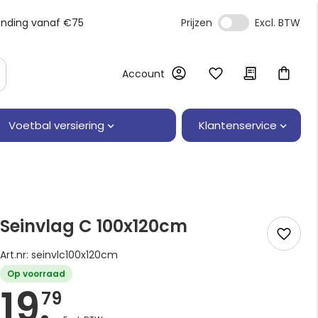
ending vanaf €75
Prijzen
Account
Klantenservice
Voetbal versiering
Seinvlag C 100x120cm
Art.nr: seinvlc100x120cm
Op voorraad
19.
79