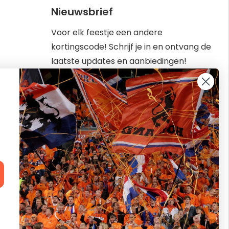
Nieuwsbrief
Voor elk feestje een andere
kortingscode! Schrijf je in en ontvang de
laatste updates en aanbiedingen!
Abonneer
Inschrijven
u
op
kbaar van
onze
nieuwsbrief