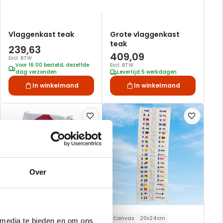
Vlaggenkast teak
Grote vlaggenkast
teak
239,63
409,09
Excl. BTW
Voor 16:00 besteld, dezelfde
Excl. BTW
dag verzonden
Levertijd 5 werkdagen
In winkelmand
In winkelmand
Voeg
Voeg
toe
toe
aan
aan
verlanglijst
verlanglijst
Over
20x24cm
Canvas
20x24cm
 media te bieden en om ons