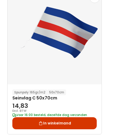
toe
aan
verlanglijst
Spunpoly 165gr/m2
50x70cm
Seinvlag C 50x70cm
14,83
Excl. BTW
Voor 16:00 besteld, dezelfde dag verzonden
In winkelmand