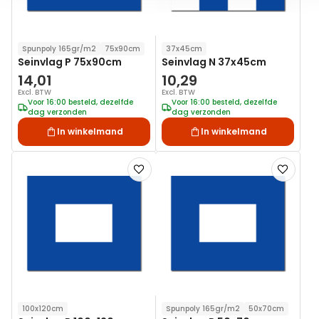
Spunpoly 165gr/m2
75x90cm
37x45cm
Seinvlag P 75x90cm
Seinvlag N 37x45cm
14,01
10,29
Excl. BTW
Excl. BTW
Voor 16:00 besteld, dezelfde
Voor 16:00 besteld, dezelfde
dag verzonden
dag verzonden
In winkelmand
In winkelmand
Voeg
Voeg
toe
toe
aan
aan
verlanglijst
verlanglij
100x120cm
Spunpoly 165gr/m2
50x70cm