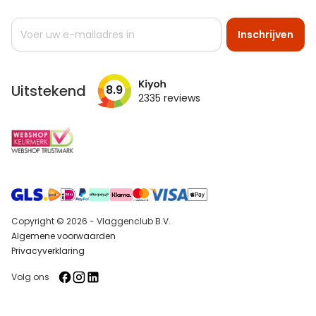
Abonneer
Inschrijven
u
op
onze
nieuwsbrief
Uitstekend
8.9
2335
reviews
Copyright © 2026 - Vlaggenclub B.V.
Algemene voorwaarden
Privacyverklaring
Volg ons