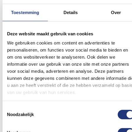
verlanglijst
verlanglij
Toestemming
Details
Over
Deze website maakt gebruik van cookies
We gebruiken cookies om content en advertenties te
personaliseren, om functies voor social media te bieden en
Vlaggenkast teak
Grote vlaggenkast teak
239,63
om ons websiteverkeer te analyseren. Ook delen we
409,09
Excl. BTW
informatie over uw gebruik van onze site met onze partners
Voor 16:00 besteld, dezelfde
Excl. BTW
voor social media, adverteren en analyse. Deze partners
dag verzonden
Levertijd 5 werkdagen
kunnen deze gegevens combineren met andere informatie di
In winkelmand
In winkelmand
u aan ze heeft verstrekt of die ze hebben verzameld op basi
van uw gebruik van hun services.
Voeg
Voeg
toe
toe
aan
aan
Toestemmingsselectie
verlanglijst
verlanglij
Noodzakelijk