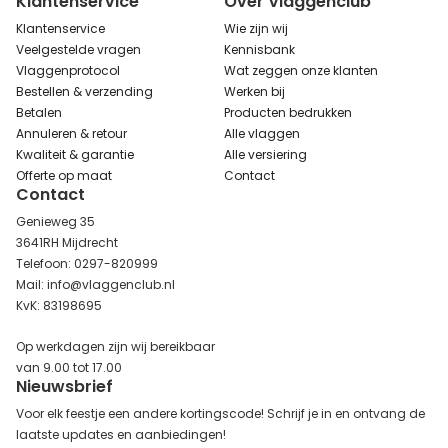
Klantenservice
Over Vlaggenclub
Klantenservice
Wie zijn wij
Veelgestelde vragen
Kennisbank
Vlaggenprotocol
Wat zeggen onze klanten
Bestellen & verzending
Werken bij
Betalen
Producten bedrukken
Annuleren & retour
Alle vlaggen
Kwaliteit & garantie
Alle versiering
Offerte op maat
Contact
Contact
Genieweg 35
3641RH Mijdrecht
Telefoon: 0297-820999
Mail: info@vlaggenclub.nl
KvK: 83198695
Op werkdagen zijn wij bereikbaar
van 9.00 tot 17.00
Nieuwsbrief
Voor elk feestje een andere kortingscode! Schrijf je in en ontvang de
laatste updates en aanbiedingen!