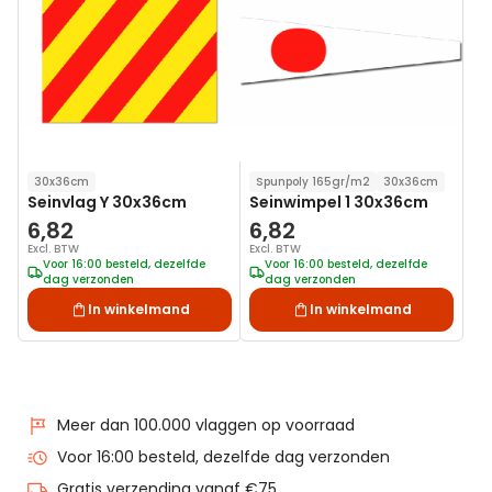
aan
aan
verlanglijst
verlanglij
30x36cm
Spunpoly 165gr/m2
30x36cm
Seinvlag Y 30x36cm
Seinwimpel 1 30x36cm
6,82
6,82
Excl. BTW
Excl. BTW
Voor 16:00 besteld, dezelfde
Voor 16:00 besteld, dezelfde
dag verzonden
dag verzonden
In winkelmand
In winkelmand
Meer dan 100.000 vlaggen op voorraad
Voor 16:00 besteld, dezelfde dag verzonden
Gratis verzending vanaf €75