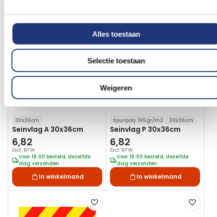
Voeg
Voeg
toe
toe
Alles toestaan
aan
aan
verlanglijst
verlanglij
Selectie toestaan
Weigeren
30x36cm
Spunpoly 165gr/m2
30x36cm
Seinvlag A 30x36cm
Seinvlag P 30x36cm
6,82
6,82
Excl. BTW
Excl. BTW
Voor 16:00 besteld, dezelfde
Voor 16:00 besteld, dezelfde
dag verzonden
dag verzonden
In winkelmand
In winkelmand
Voeg
Voeg
toe
toe