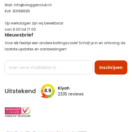
Mail: info@vlaggenclub.nl
KvK: 83198695
Op werkdagen zijn wij bereikbaar
van 9.00 tot 17.00
Nieuwsbrief
Voor elk feestje een andere kortingscode! Schrijf je in en ontvang de
laatste updates en aanbiedingen!
Abonneer
Inschrijven
u
op
onze
nieuwsbrief
Uitstekend
8.9
2335
reviews