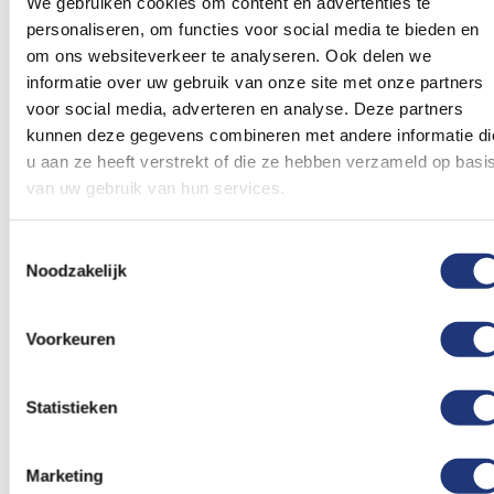
We gebruiken cookies om content en advertenties te
In winkelmand
In winkelmand
personaliseren, om functies voor social media te bieden en
om ons websiteverkeer te analyseren. Ook delen we
Voeg
Voeg
informatie over uw gebruik van onze site met onze partners
toe
toe
voor social media, adverteren en analyse. Deze partners
aan
aan
kunnen deze gegevens combineren met andere informatie di
verlanglijst
verlanglij
u aan ze heeft verstrekt of die ze hebben verzameld op basi
van uw gebruik van hun services.
Toestemmingsselectie
Noodzakelijk
100x120cm
Spunpoly 165gr/m2
40x48cm
Seinwimpel 5 100x120cm
Seinwimpel 5 40x48cm
Voorkeuren
19,79
13,18
Excl. BTW
Excl. BTW
Voor 16:00 besteld, dezelfde
Voor 16:00 besteld, dezelfde
dag verzonden
dag verzonden
Statistieken
In winkelmand
In winkelmand
Marketing
Vergelijkbare producten