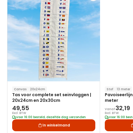
toe
aan
verlanglijst
Canvas
20x24cm
Stof
13 meter
Tas voor complete set seinvlaggen |
Pavoiseerlij
20x24cm en 20x30cm
meter
49,55
32,19
Vanaf
Excl. BTW
Excl. BTW
Voor 16:00 besteld, dezelfde dag verzonden
Voor 16:00 bes
In winkelmand