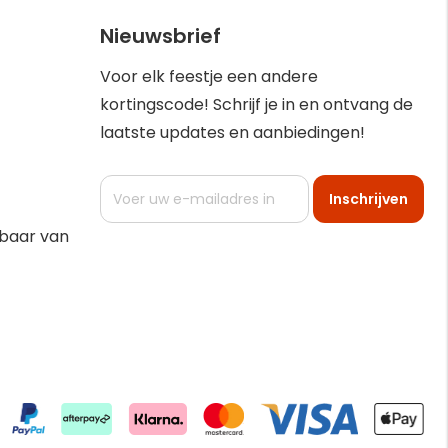
Nieuwsbrief
Voor elk feestje een andere
kortingscode! Schrijf je in en ontvang de
laatste updates en aanbiedingen!
Abonneer
Inschrijven
u
op
kbaar van
onze
nieuwsbrief