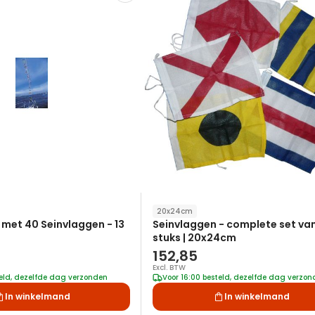
toe
aan
verlanglijst
20x24cm
n met 40 Seinvlaggen - 13
Seinvlaggen - complete set va
stuks | 20x24cm
152,85
Excl. BTW
teld, dezelfde dag verzonden
Voor 16:00 besteld, dezelfde dag verzo
In winkelmand
In winkelmand