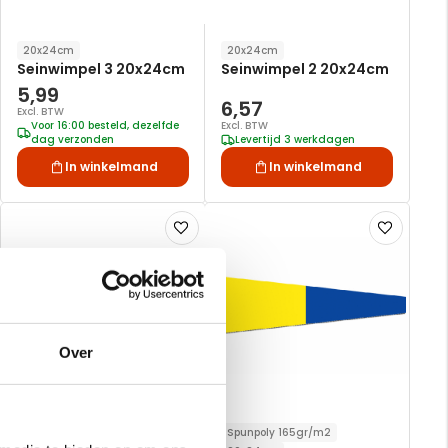
20x24cm
20x24cm
Seinwimpel 3 20x24cm
Seinwimpel 2 20x24cm
5,99
6,57
Excl. BTW
Voor 16:00 besteld, dezelfde
Excl. BTW
dag verzonden
Levertijd 3 werkdagen
In winkelmand
In winkelmand
Voeg
Voeg
toe
toe
aan
aan
verlanglijst
verlanglijst
Over
Spunpoly 165gr/m2
20x24cm