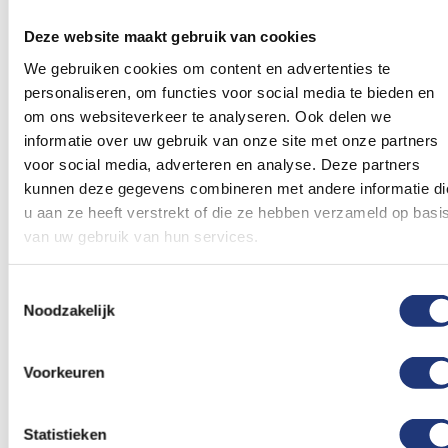
1,61
2,15
Vanaf
Vanaf
Excl. BTW
Excl. BTW
Deze website maakt gebruik van cookies
Voor 16:00 besteld, dezelfde
Voor 16:00 besteld, dezelfde
dag verzonden
dag verzonden
We gebruiken cookies om content en advertenties te
In winkelmand
In winkelmand
personaliseren, om functies voor social media te bieden en
om ons websiteverkeer te analyseren. Ook delen we
Voeg
Voeg
informatie over uw gebruik van onze site met onze partners
toe
toe
voor social media, adverteren en analyse. Deze partners
aan
aan
kunnen deze gegevens combineren met andere informatie di
verlanglijst
verlanglij
u aan ze heeft verstrekt of die ze hebben verzameld op basi
van uw gebruik van hun services.
Toestemmingsselectie
Noodzakelijk
10 meter
Halloween ballonnen
Slinger spinnenweb - 10
Horror Pompoen 8 stuks
meter
Voorkeuren
1,86
Vanaf
1,61
Excl. BTW
Voor 16:00 besteld, dezelfde
Excl. BTW
Statistieken
dag verzonden
Levertijd 2 werkdagen