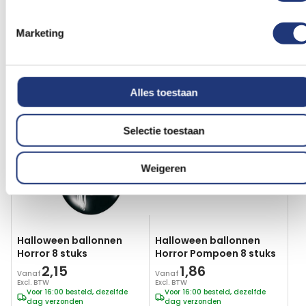
In winkelmand
In winkelmand
Marketing
Vergelijkbare producten
Voeg
Voeg
Alles toestaan
toe
toe
aan
aan
verlanglijst
verlanglij
Selectie toestaan
Weigeren
Halloween ballonnen
Halloween ballonnen
Horror 8 stuks
Horror Pompoen 8 stuks
2,15
1,86
Vanaf
Vanaf
Excl. BTW
Excl. BTW
Voor 16:00 besteld, dezelfde
Voor 16:00 besteld, dezelfde
dag verzonden
dag verzonden