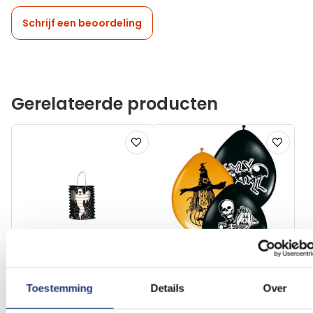
Schrijf een beoordeling
Gerelateerde producten
Voeg
Voeg
toe
toe
aan
aan
verlanglijst
verlanglij
Toestemming
Details
Over
Lampion met spook
Halloween ballonnen
Ghost
Horror 8 stuks