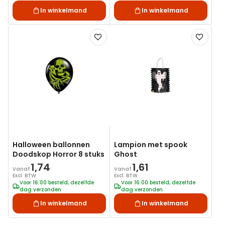
In winkelmand
In winkelmand
Voeg
Voeg
toe
toe
aan
aan
verlanglijst
verlanglij
Halloween ballonnen
Lampion met spook
Doodskop Horror 8 stuks
Ghost
1,74
1,61
Vanaf
Vanaf
Excl. BTW
Excl. BTW
Voor 16:00 besteld, dezelfde
Voor 16:00 besteld, dezelfde
dag verzonden
dag verzonden
In winkelmand
In winkelmand