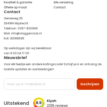
Kwaliteit & garantie
Alle versiering
Offerte op maat
Contact
Contact
Genieweg 35
3641RH Mijdrecht
Telefoon: 0297-820999
Mail: info@vlaggenclub.nl
KvK: 83198695
Op werkdagen zijn wij bereikbaar
van 9.00 tot 17.00
Nieuwsbrief
Voor elk feestje een andere kortingscode! Schrijf je in en ontvang de
laatste updates en aanbiedingen!
Abonneer
Inschrijven
u
op
onze
nieuwsbrief
Uitstekend
8.9
2335
reviews