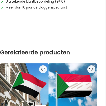
Uitstekende klantbeoordeling (9/10)
Meer dan 10 jaar dé vlaggenspecialist
Gerelateerde producten
Voeg
Voeg
toe
toe
aan
aan
verlanglijst
verlanglijst