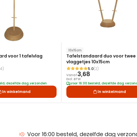
10x15cm
rd voor 1 tafelvlag
Tafelstandaard duo voor twee
vlaggetjes 10x15cm
(4)
5.0
(2)
Waardering:
3,68
Vanaf
Excl. BTW
teld, dezelfde dag verzonden
Voor 16:00 besteld, dezelfde dag verzo
In winkelmand
In winkelmand
Voor 16:00 besteld, dezelfde dag verzo