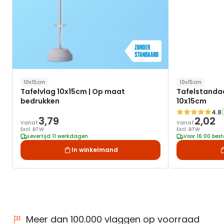
10x15cm
10x15cm
Tafelvlag 10x15cm | Op maat
Tafelstandaa
bedrukken
10x15cm
4.8
Waardering:
3,79
2,02
Vanaf
Vanaf
Excl. BTW
Excl. BTW
Levertijd 11 werkdagen
Voor 16:00 bes
In winkelmand
Meer dan 100.000 vlaggen op voorraad