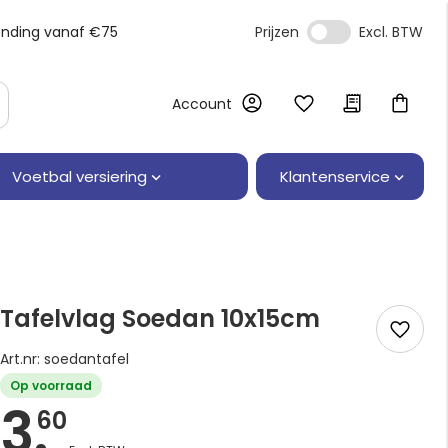
ending vanaf €75
Prijzen
Account
Klantenservice
Voetbal versiering
Tafelvlag Soedan 10x15cm
Art.nr: soedantafel
Op voorraad
3.
60