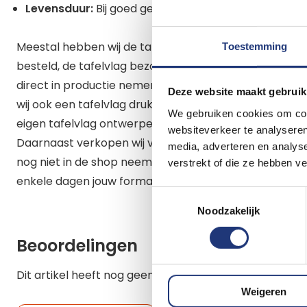
Levensduur:
Bij goed gebruik is deze vlag kleur en sli
Meestal hebben wij de tafelvlag op voorraad en kunne
Toestemming
besteld, de tafelvlag bezorgen. Hebben wij de vlag niet
direct in productie nemen. Dan bedraagt de levertij
Deze website maakt gebruik
wij ook een tafelvlag drukken met je eigen bedrijfslog
We gebruiken cookies om cont
eigen tafelvlag ontwerpen.
websiteverkeer te analyseren
Daarnaast verkopen wij vele formaten vlaggen van S
media, adverteren en analys
nog niet in de shop neem dan contact op via info@vla
verstrekt of die ze hebben v
enkele dagen jouw formaat vlag van Soedan leveren.
Toestemmingsselectie
Noodzakelijk
Beoordelingen
Dit artikel heeft nog geen beoordelingen.
Weigeren