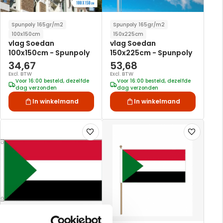
Spunpoly 165gr/m2
Spunpoly 165gr/m2
100x150cm
150x225cm
vlag Soedan
vlag Soedan
100x150cm - Spunpoly
150x225cm - Spunpoly
34,67
53,68
Excl. BTW
Excl. BTW
Voor 16:00 besteld, dezelfde
Voor 16:00 besteld, dezelfde
dag verzonden
dag verzonden
In winkelmand
In winkelmand
Voeg
Voeg
toe
toe
aan
aan
verlanglijst
verlanglijst