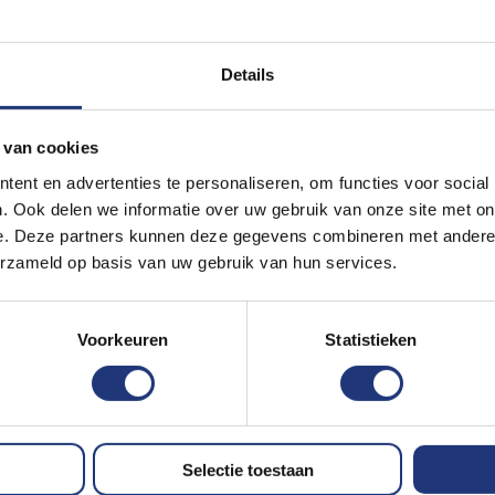
jtvast
n wij de volgende werkdag, mits voor 16:00
Details
 op voorraad dan zullen wij je tafelvlag
d maximaal 7 werkdagen. Overigens kunnen
 van cookies
o. Met onze unieke vlageditor kunt u uw
ent en advertenties te personaliseren, om functies voor social
. Ook delen we informatie over uw gebruik van onze site met on
oedan. Staat jouw formaat Soedanese vlag
e. Deze partners kunnen deze gegevens combineren met andere i
ggenclub.nl. Meestal kunnen wij binnen
erzameld op basis van uw gebruik van hun services.
Voorkeuren
Statistieken
Selectie toestaan