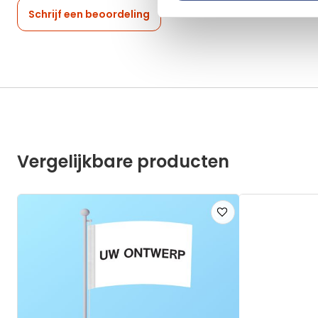
Schrijf een beoordeling
Vergelijkbare producten
Voeg
toe
aan
verlanglijst