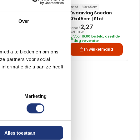
Stof
30x45cm
Vlag Soedan 90x150 |
Zwaaivlag Soedan
Best value
30x45cm | Stof
Over
13,18
2,27
Vanaf
Excl. BTW
Excl. BTW
Voor 16:00 besteld, dezelfde
Voor 16:00 besteld, dezelfde
dag verzonden
dag verzonden
In winkelmand
In winkelmand
 media te bieden en om ons
ze partners voor social
nformatie die u aan ze heeft
Marketing
Alles toestaan