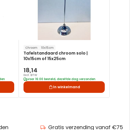
Chroom
10x15cm
Tafelstandaard chroom solo |
10x15cm of 15x25cm
18,14
Excl. BTW
nden
Voor 16:00 besteld, dezelfde dag verzonden
In winkelmand
nden
Gratis verzending vanaf €75