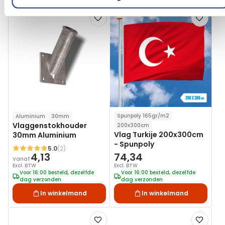
Voeg
Voeg
toe
toe
aan
aan
verlanglijst
verlanglij
Spunpoly 165gr/m2
Aluminium
30mm
Vlaggenstokhouder
200x300cm
Vlag Turkije 200x300cm
30mm Aluminium
- Spunpoly
5.0
(2)
Waardering:
4,13
74,34
Vanaf
Excl. BTW
Excl. BTW
Voor 16:00 besteld, dezelfde
Voor 16:00 besteld, dezelfde
dag verzonden
dag verzonden
In winkelmand
In winkelmand
Voeg
Voeg