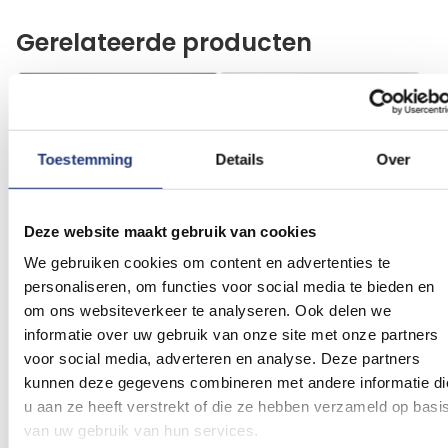
Gerelateerde producten
Voeg
Voeg
toe
toe
aan
aan
verlanglijst
verlanglij
Toestemming
Details
Over
Deze website maakt gebruik van cookies
We gebruiken cookies om content en advertenties te
personaliseren, om functies voor social media te bieden en
30x45cm
50x75cm
om ons websiteverkeer te analyseren. Ook delen we
Vlag Turkije 30x45cm
Vlag Turkije 50x75cm
informatie over uw gebruik van onze site met onze partners
(1)
Waardering:
7,40
13,18
voor social media, adverteren en analyse. Deze partners
100
100
% of
Excl. BTW
Excl. BTW
kunnen deze gegevens combineren met andere informatie di
Voor 16:00 besteld, dezelfde
Voor 16:00 besteld, dezelfde
u aan ze heeft verstrekt of die ze hebben verzameld op basi
dag verzonden
dag verzonden
van uw gebruik van hun services.
In winkelmand
In winkelmand