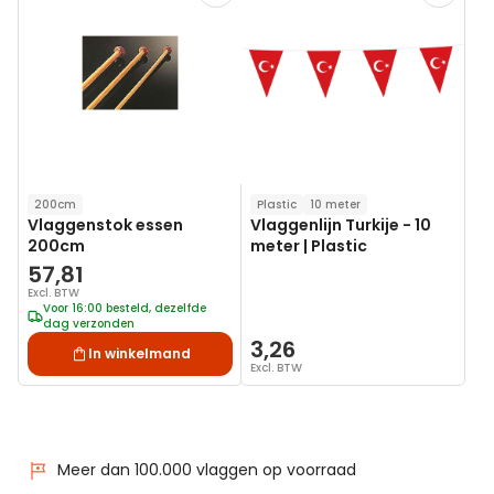
toe
toe
aan
aan
verlanglijst
verlanglij
200cm
Plastic
10 meter
Vlaggenstok essen
Vlaggenlijn Turkije - 10
200cm
meter | Plastic
57,81
Excl. BTW
Voor 16:00 besteld, dezelfde
dag verzonden
3,26
In winkelmand
Excl. BTW
Meer dan 100.000 vlaggen op voorraad