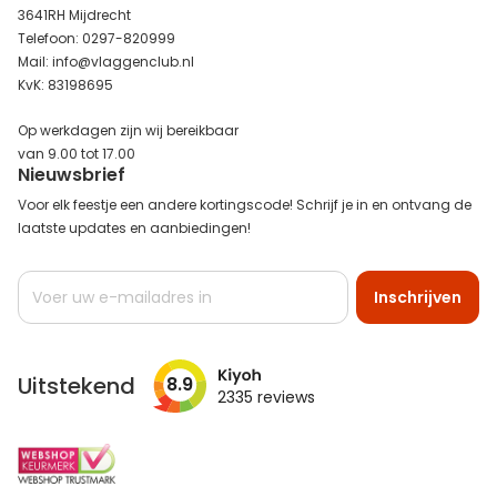
3641RH Mijdrecht
Telefoon: 0297-820999
Mail: info@vlaggenclub.nl
KvK: 83198695
Op werkdagen zijn wij bereikbaar
van 9.00 tot 17.00
Nieuwsbrief
Voor elk feestje een andere kortingscode! Schrijf je in en ontvang de
laatste updates en aanbiedingen!
Abonneer
Inschrijven
u
op
onze
nieuwsbrief
Uitstekend
8.9
2335
reviews