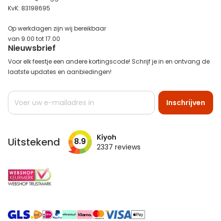
KvK: 83198695
Op werkdagen zijn wij bereikbaar
van 9.00 tot 17.00
Nieuwsbrief
Voor elk feestje een andere kortingscode! Schrijf je in en ontvang de
laatste updates en aanbiedingen!
Abonneer
Inschrijven
u
op
onze
nieuwsbrief
Uitstekend
8.9
2337
reviews