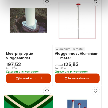
Voeg
Voeg
toe
toe
aan
aan
verlanglijst
verlanglij
Aluminium
6 meter
Meerprijs optie
Vlaggenmast Aluminium
Vlaggenmast
- 6 meter
professioneel laten
197,52
125,83
Vanaf
Plaatsen
Excl. BTW
Excl. BTW
Levertijd 15 werkdagen
Levertijd 14 werkdagen
In winkelmand
In winkelmand
Voeg
Voeg
toe
toe
aan
aan
verlanglijst
verlanglij