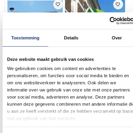
Voeg
Voeg
toe
toe
aan
aan
verlanglijst
verlanglij
Toestemming
Details
Over
Deze website maakt gebruik van cookies
Glanspoly 115gr/m2
200x300cm
Vlag 200x300cm | Op
100x150cm
We gebruiken cookies om content en advertenties te
Achterhoekse vlag
maat bedrukken
personaliseren, om functies voor social media te bieden en
100x150cm
om ons websiteverkeer te analyseren. Ook delen we
(2)
Waardering:
informatie over uw gebruik van onze site met onze partners
16,49
100
100
% of
Vanaf
57,81
voor social media, adverteren en analyse. Deze partners
Excl. BTW
Vanaf
Excl. BTW
Voor 16:00 besteld, dezelfde
kunnen deze gegevens combineren met andere informatie di
Levertijd 14 werkdagen
dag verzonden
u aan ze heeft verstrekt of die ze hebben verzameld op basi
In winkelmand
In winkelmand
van uw gebruik van hun services.
Voeg
Voeg