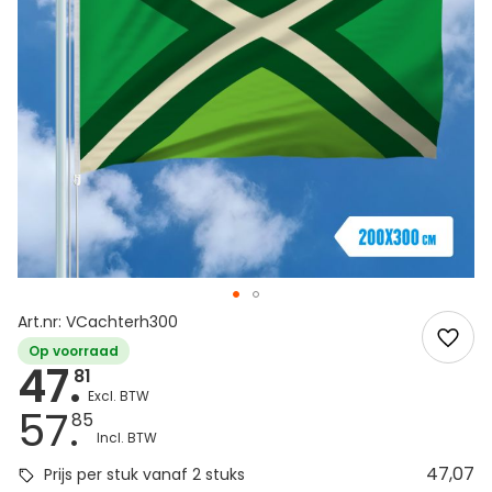
Art.nr: VCachterh300
Op voorraad
47.
81
57.
85
47,07
Prijs per stuk vanaf 2 stuks