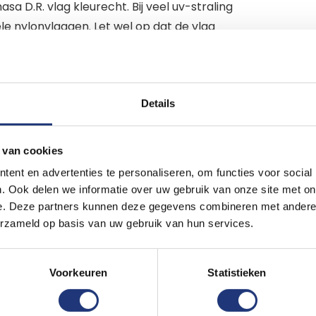
a D.R. vlag kleurecht. Bij veel uv-straling
ele nylonvlaggen. Let wel op dat de vlag
en gebruik adviseren wij dan ook om de vlag
j windkracht 5 of harder. Zoek je een vlag
betere (en duurdere) vlaggen in de shop.
Details
 zijn beter slijtvast.
et deze mooie vlag van de Vlaggenclub!
 van cookies
ent en advertenties te personaliseren, om functies voor social
. Ook delen we informatie over uw gebruik van onze site met on
e. Deze partners kunnen deze gegevens combineren met andere i
erzameld op basis van uw gebruik van hun services.
epen
Voorkeuren
Statistieken
 dagelijks gebruikt