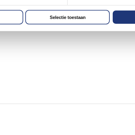
et dagelijks gebruik buiten
en slijtvast
Selectie toestaan