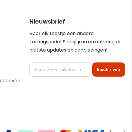
Nieuwsbrief
Voor elk feestje een andere
kortingscode! Schrijf je in en ontvang de
laatste updates en aanbiedingen!
Abonneer
Inschrijven
u
op
kbaar van
onze
nieuwsbrief