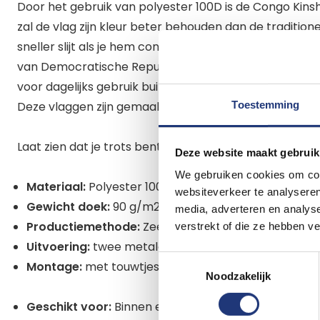
Door het gebruik van polyester 100D is de Congo Kinshas
zal de vlag zijn kleur beter behouden dan de tradition
sneller slijt als je hem constant buiten hangt. Bij buit
van Democratische Republiek Congo binnen te halen bi
voor dagelijks gebruik buiten dan adviseren wij onze 
Toestemming
Deze vlaggen zijn gemaakt van stevigere vlaggenstof en
Laat zien dat je trots bent op Congo Kinshasa D.R. m
Deze website maakt gebruik
We gebruiken cookies om cont
Materiaal:
Polyester 100D
websiteverkeer te analyseren
Gewicht doek:
90 g/m2
media, adverteren en analys
Productiemethode:
Zeefdruk
verstrekt of die ze hebben v
Uitvoering:
twee metalen ringen rondom gezoomd
Toestemmingsselectie
Montage:
met touwtjes door de ringen. Niet inbegr
Noodzakelijk
Geschikt voor:
Binnen en eventueel buiten mits niet