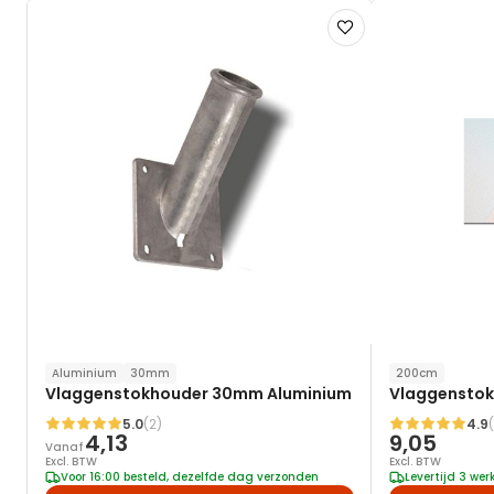
Voeg
toe
aan
verlanglijst
Aluminium
30mm
200cm
Vlaggenstokhouder 30mm Aluminium
Vlaggenstok
5.0
(2)
4.9
Waardering:
Waardering:
4,13
9,05
Vanaf
Excl. BTW
Excl. BTW
Voor 16:00 besteld, dezelfde dag verzonden
Levertijd 3 we