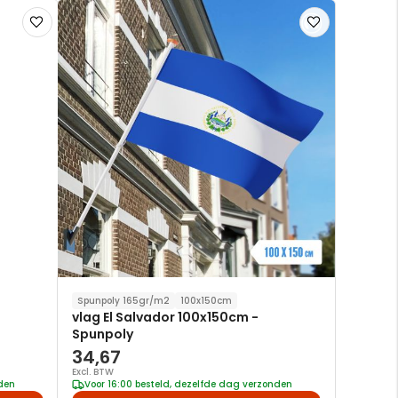
Voeg
Voeg
toe
toe
aan
aan
verlanglijst
verlanglijst
Spunpoly 165gr/m2
100x150cm
vlag El Salvador 100x150cm -
Spunpoly
34,67
Excl. BTW
nden
Voor 16:00 besteld, dezelfde dag verzonden