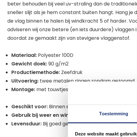
beter behouden bij veel uv-straling dan de traditionel
sneller slijt als je hem constant buiten hangt. Hang je
de vlag binnen te halen bij windkracht 5 of harder. Vo
adviseren wij onze betere (en iets duurdere) vlaggen in
doordat ze gemaakt zijn van stevigere vlaggenstof.
Materiaal:
Polyester 100D
Gewicht doek:
90 g/m2
Productiemethode:
Zeefdruk
Uitvoering:
twee metalen ringen rondom gezoomd
Montage:
met touwtjes door de ringen. Niet inbegr
Geschikt voor:
Binnen en eventueel buiten mits niet
Toestemming
Gebruik bij weer en wind:
Geschikt voor binnen en ni
Levensduur:
Bij goed gebruik is deze vlag lang kleur- 
Deze website maakt gebruik