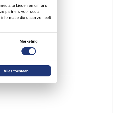
 media te bieden en om ons
60x90cm
Vlag El Salvador
ze partners voor social
60x90cm | Best value
nformatie die u aan ze heeft
7,40
Excl. BTW
Voor 16:00 besteld, dezelfde
dag verzonden
In winkelmand
Marketing
Alles toestaan