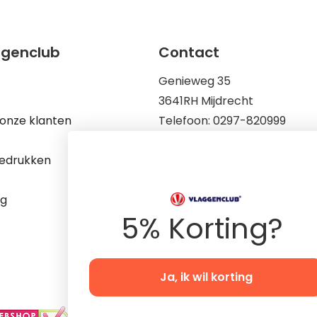
ggenclub
Contact
Genieweg 35
3641RH Mijdrecht
onze klanten
Telefoon: 0297-820999
Mail: info@vlaggenclub.nl
edrukken
KvK: 83198695
Op werkdagen zijn wij berei
ng
9.00 tot 17.00
5% Korting?
Ja, ik wil korting