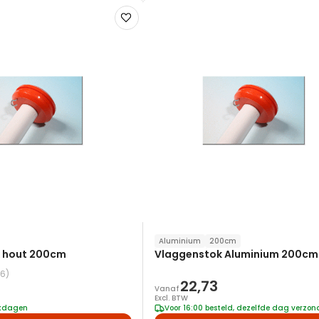
Voeg
toe
aan
verlanglijst
Aluminium
200cm
 hout 200cm
Vlaggenstok Aluminium 200cm
(6)
22,73
Vanaf
Excl. BTW
rkdagen
Voor 16:00 besteld, dezelfde dag verzo