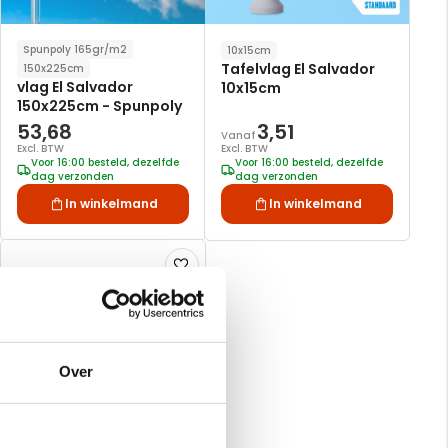
Spunpoly 165gr/m2
10x15cm
Tafelvlag El Salvador
150x225cm
vlag El Salvador
10x15cm
150x225cm - Spunpoly
53,68
3,51
Vanaf
Excl. BTW
Excl. BTW
Voor 16:00 besteld, dezelfde
Voor 16:00 besteld, dezelfde
dag verzonden
dag verzonden
In winkelmand
In winkelmand
Voeg
toe
aan
verlanglijst
Over