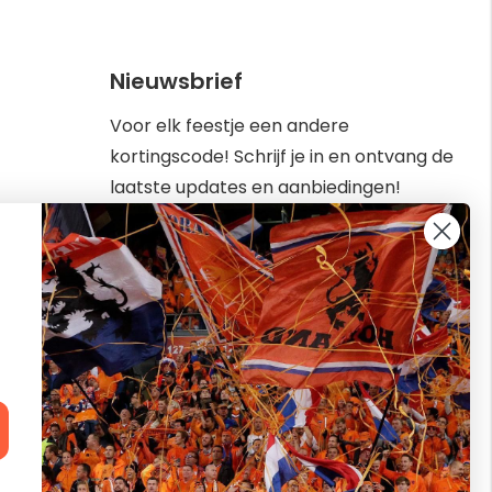
Nieuwsbrief
Voor elk feestje een andere
kortingscode! Schrijf je in en ontvang de
laatste updates en aanbiedingen!
Abonneer
Inschrijven
u
op
kbaar van
onze
nieuwsbrief