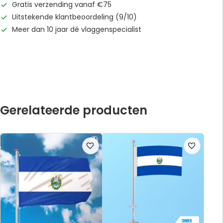
Gratis verzending vanaf €75
Uitstekende klantbeoordeling (9/10)
Meer dan 10 jaar dé vlaggenspecialist
Gerelateerde producten
Voeg
Voeg
toe
toe
aan
aan
verlanglijst
verlanglijst