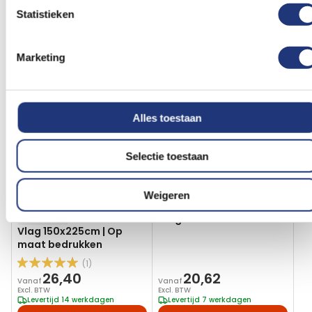
Statistieken
Gerelateerde producten
Marketing
Voeg
Voeg
toe
toe
aan
aan
verlanglijst
verlanglij
Alles toestaan
Selectie toestaan
Weigeren
Glanspoly 115gr/m2
100x150cm
Vlag Flémalle 100x150cm
150x225cm
Vlag 150x225cm | Op
maat bedrukken
(1)
Waardering:
26,40
20,62
100
100
% of
Vanaf
Vanaf
Excl. BTW
Excl. BTW
Levertijd 14 werkdagen
Levertijd 7 werkdagen