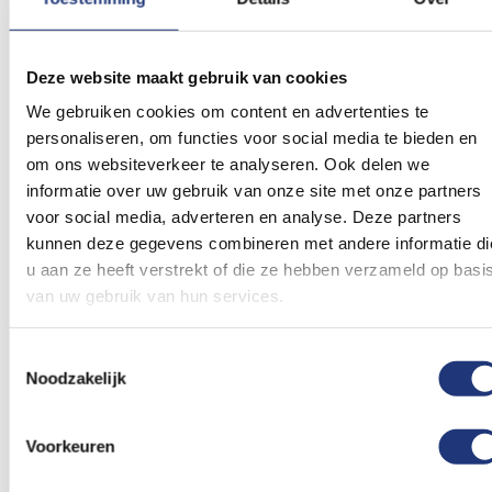
vlaggen? Stuur dan een vraag via
het
offerteformulier
en ontvang binnen 1 werkdag
Deze website maakt gebruik van cookies
een scherp geprijsde offerte. Wij verkopen vele
formaten vlaggen van Flemalle. Staat jouw
We gebruiken cookies om content en advertenties te
personaliseren, om functies voor social media te bieden en
gewenste formaat vlag nog niet in de shop neem
om ons websiteverkeer te analyseren. Ook delen we
dan contact op via info@vlaggenclub.nl. Meestal
informatie over uw gebruik van onze site met onze partners
kunnen wij binnen enkele dagen jouw formaat
voor social media, adverteren en analyse. Deze partners
Flemalle vlag leveren.
kunnen deze gegevens combineren met andere informatie di
u aan ze heeft verstrekt of die ze hebben verzameld op basi
Beoordelingen
van uw gebruik van hun services.
Dit artikel heeft nog geen beoordelingen.
Toestemmingsselectie
Noodzakelijk
Schrijf een beoordeling
Voorkeuren