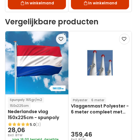
In winkelmand
In winkelmand
Vergelijkbare producten
Voeg
Voeg
toe
toe
aan
aan
verlanglijst
verlanglij
Spunpoly 165gr/m2
Polyester
6 meter
Vlaggenmast Polyester -
150x225cm
Nederlandse vlag
6 meter compleet met
150x225cm - spunpoly
kantelanker
5.0
(3)
Waardering:
28,06
359,46
Excl. BTW
Voor 16:00 besteld, dezelfde
Excl. BTW