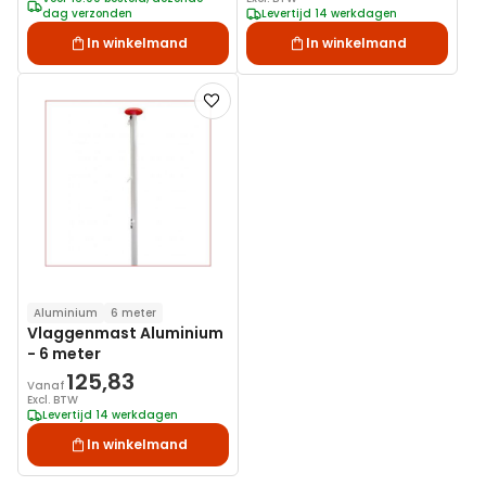
dag verzonden
Levertijd 14 werkdagen
In winkelmand
In winkelmand
Voeg
toe
aan
verlanglijst
Aluminium
6 meter
Vlaggenmast Aluminium
- 6 meter
125,83
Vanaf
Excl. BTW
Levertijd 14 werkdagen
In winkelmand