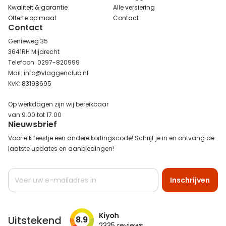
Kwaliteit & garantie
Alle versiering
Offerte op maat
Contact
Contact
Genieweg 35
3641RH Mijdrecht
Telefoon: 0297-820999
Mail: info@vlaggenclub.nl
KvK: 83198695
Op werkdagen zijn wij bereikbaar
van 9.00 tot 17.00
Nieuwsbrief
Voor elk feestje een andere kortingscode! Schrijf je in en ontvang de
laatste updates en aanbiedingen!
Abonneer
Inschrijven
u
op
onze
nieuwsbrief
Uitstekend
8.9
2335
reviews