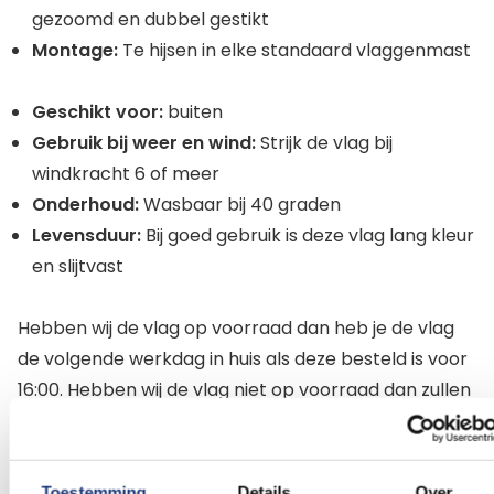
gezoomd en dubbel gestikt
Montage:
Te hijsen in elke standaard vlaggenmast
Geschikt voor:
buiten
Gebruik bij weer en wind:
Strijk de vlag bij
windkracht 6 of meer
Onderhoud:
Wasbaar bij 40 graden
Levensduur:
Bij goed gebruik is deze vlag lang kleur
en slijtvast
Hebben wij de vlag op voorraad dan heb je de vlag
de volgende werkdag in huis als deze besteld is voor
16:00. Hebben wij de vlag niet op voorraad dan zullen
wij je vlag direct in productie nemen. Dan bedraagt
de levertijd maximaal 7 werkdagen.
Wil je een bestelling plaatsen van meer dan 20
Toestemming
Details
Over