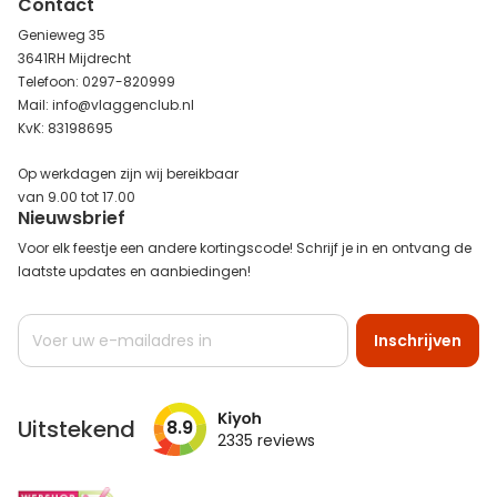
Contact
Genieweg 35
3641RH Mijdrecht
Telefoon: 0297-820999
Mail: info@vlaggenclub.nl
KvK: 83198695
Op werkdagen zijn wij bereikbaar
van 9.00 tot 17.00
Nieuwsbrief
Voor elk feestje een andere kortingscode! Schrijf je in en ontvang de
laatste updates en aanbiedingen!
Abonneer
Inschrijven
u
op
onze
nieuwsbrief
Uitstekend
8.9
2335
reviews