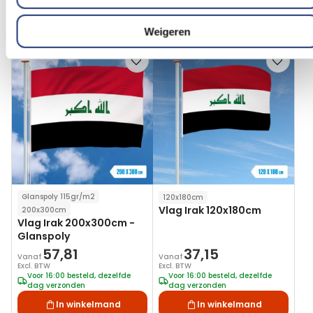
dag verzonden
dag verzonden
In winkelmand
In winkelmand
Weigeren
Voeg
Voeg
toe
toe
aan
aan
verlanglijst
verlanglij
Glanspoly 115gr/m2
120x180cm
Vlag Irak 120x180cm
200x300cm
Vlag Irak 200x300cm -
Glanspoly
57,81
37,15
Vanaf
Vanaf
Excl. BTW
Excl. BTW
Voor 16:00 besteld, dezelfde
Voor 16:00 besteld, dezelfde
dag verzonden
dag verzonden
In winkelmand
In winkelmand