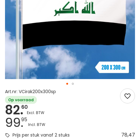
Art.nr: VCirak200x300sp
Op voorraad
82.
60
99.
95
78,47
Prijs per stuk vanaf 2 stuks