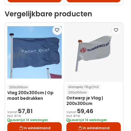
Vergelijkbare producten
Voeg
Voeg
toe
toe
aan
aan
verlanglijst
verlanglij
Glanspoly 115gr/m2
200x300cm
Vlag 200x300cm | Op
200x300cm
Ontwerp je Vlag |
maat bedrukken
200x300cm
57,81
59,46
Vanaf
Vanaf
Excl. BTW
Excl. BTW
Levertijd 14 werkdagen
Levertijd 14 werkdagen
In winkelmand
In winkelmand