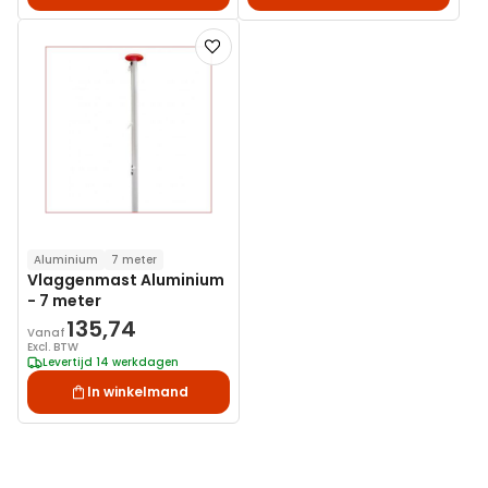
Voeg
toe
aan
verlanglijst
Aluminium
7 meter
Vlaggenmast Aluminium
- 7 meter
135,74
Vanaf
Excl. BTW
Levertijd 14 werkdagen
In winkelmand