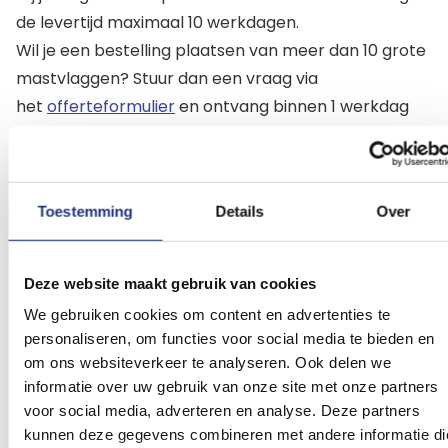
de levertijd maximaal 10 werkdagen.
Wil je een bestelling plaatsen van meer dan 10 grote
mastvlaggen? Stuur dan een vraag via
het
offerteformulier
en ontvang binnen 1 werkdag
een scherp geprijsde offerte. Wij verkopen vele
formaten vlaggen van Irak. Staat jouw gewenste
formaat vlag nog niet in de shop neem dan contact
Toestemming
Details
Over
op via info@vlaggenclub.nl. Meestal kunnen wij
binnen enkele dagen jouw formaat Irak vlag leveren.
Deze website maakt gebruik van cookies
Beoordelingen
We gebruiken cookies om content en advertenties te
personaliseren, om functies voor social media te bieden en
Dit artikel heeft nog geen beoordelingen.
om ons websiteverkeer te analyseren. Ook delen we
informatie over uw gebruik van onze site met onze partners
Schrijf een beoordeling
voor social media, adverteren en analyse. Deze partners
kunnen deze gegevens combineren met andere informatie di