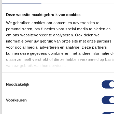
Spunpoly 165gr/m2
30x45cm
Stof
90x150cm
vlag Canada 30x45cm
Vlag Jamaica 90x150cm |
Best Value
Deze website maakt gebruik van cookies
9,05
10,70
Vanaf
We gebruiken cookies om content en advertenties te
Excl. BTW
Excl. BTW
Voor 16:00 besteld, dezelfde
Voor 16:00 besteld, dezelfde
personaliseren, om functies voor social media te bieden en
dag verzonden
dag verzonden
om ons websiteverkeer te analyseren. Ook delen we
In winkelmand
In winkelmand
informatie over uw gebruik van onze site met onze partners
voor social media, adverteren en analyse. Deze partners
Voeg
Voeg
kunnen deze gegevens combineren met andere informatie di
toe
toe
aan
aan
u aan ze heeft verstrekt of die ze hebben verzameld op basi
verlanglijst
verlanglij
van uw gebruik van hun services.
Toestemmingsselectie
Noodzakelijk
Voorkeuren
30x45cm
30x45cm
vlag Antigua en Barbuda
Vlag Barbados 30x45cm
30x45cm
9,05