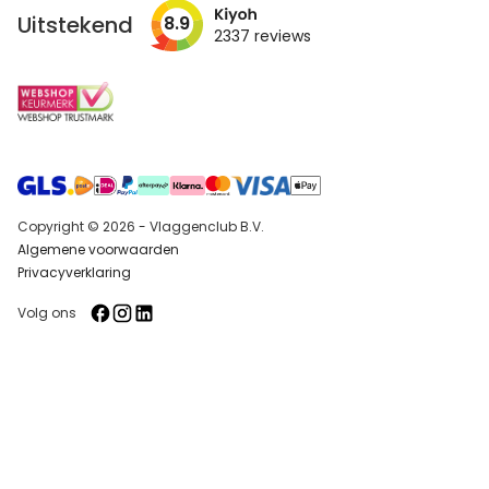
nieuwsbrief
Uitstekend
8.9
2337
reviews
Copyright © 2026 - Vlaggenclub B.V.
Algemene voorwaarden
Privacyverklaring
Volg ons