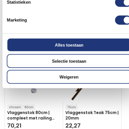
Statistieken
Excl. BTW
Voor 16:00 besteld, dezelfde
dag verzonden
9,05
In winkelmand
Marketing
Excl. BTW
Vergelijkbare producten
Alles toestaan
Voeg
Voeg
toe
toe
aan
aan
Selectie toestaan
verlanglijst
verlanglij
Weigeren
Chroom
80cm
75cm
Vlaggenstok 80cm |
Vlaggenstok Teak 75cm |
compleet met railing
20mm
montage
70,21
22,27