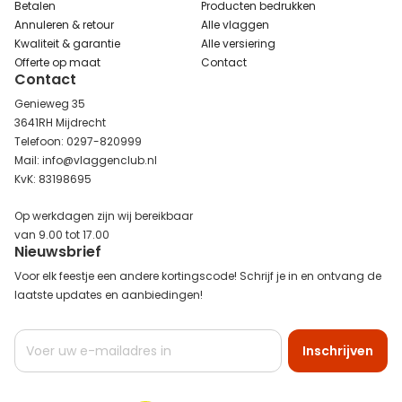
Betalen
Producten bedrukken
Annuleren & retour
Alle vlaggen
Kwaliteit & garantie
Alle versiering
Offerte op maat
Contact
Contact
Genieweg 35
3641RH Mijdrecht
Telefoon: 0297-820999
Mail: info@vlaggenclub.nl
KvK: 83198695
Op werkdagen zijn wij bereikbaar
van 9.00 tot 17.00
Nieuwsbrief
Voor elk feestje een andere kortingscode! Schrijf je in en ontvang de
laatste updates en aanbiedingen!
Abonneer
Inschrijven
u
op
onze