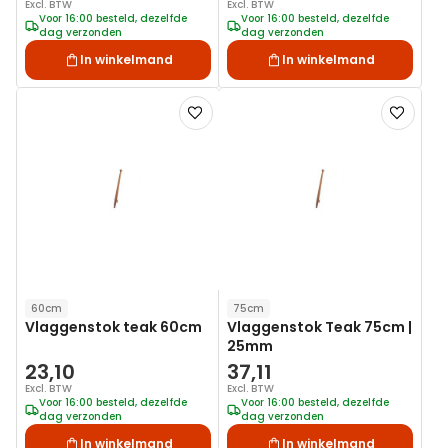
Excl. BTW
Excl. BTW
Voor 16:00 besteld, dezelfde
Voor 16:00 besteld, dezelfde
dag verzonden
dag verzonden
In winkelmand
In winkelmand
Voeg
Voeg
toe
toe
aan
aan
verlanglijst
verlanglij
60cm
75cm
Vlaggenstok teak 60cm
Vlaggenstok Teak 75cm |
25mm
23,10
37,11
Excl. BTW
Excl. BTW
Voor 16:00 besteld, dezelfde
Voor 16:00 besteld, dezelfde
dag verzonden
dag verzonden
In winkelmand
In winkelmand