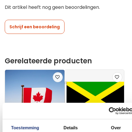
Dit artikel heeft nog geen beoordelingen.
Schrijf een beoordeling
Gerelateerde producten
Voeg
Voeg
toe
toe
aan
aan
verlanglijst
verlanglij
Toestemming
Details
Over