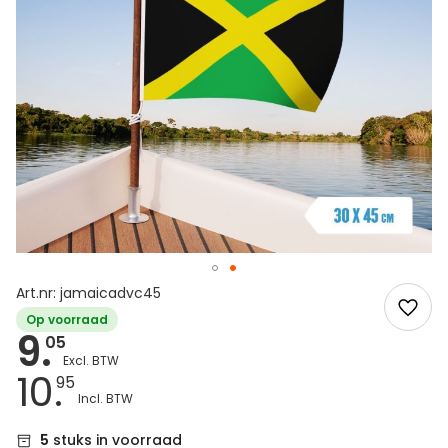
Art.nr: jamaicadvc45
Op voorraad
9.
05
10.
95
5
stuks in voorraad