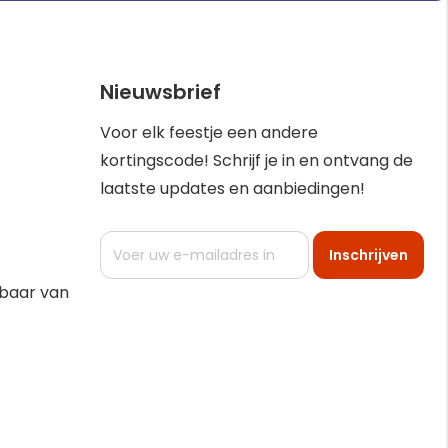
Nieuwsbrief
Voor elk feestje een andere
kortingscode! Schrijf je in en ontvang de
laatste updates en aanbiedingen!
Abonneer
Inschrijven
u
op
kbaar van
onze
nieuwsbrief