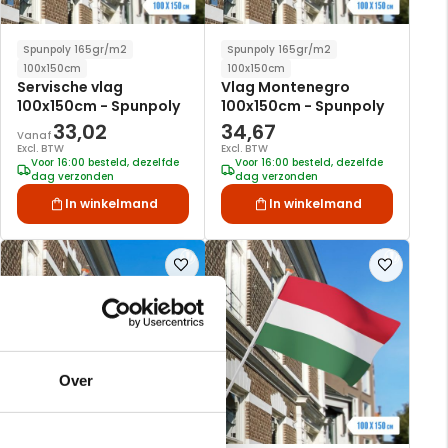
Spunpoly 165gr/m2
Spunpoly 165gr/m2
100x150cm
100x150cm
Servische vlag
Vlag Montenegro
100x150cm - Spunpoly
100x150cm - Spunpoly
33,02
34,67
Vanaf
Excl. BTW
Excl. BTW
Voor 16:00 besteld, dezelfde
Voor 16:00 besteld, dezelfde
dag verzonden
dag verzonden
In winkelmand
In winkelmand
Voeg
Voeg
toe
toe
aan
aan
verlanglijst
verlanglijst
Over