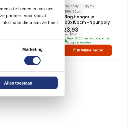
Spunpoly 165gr/m2
Spunpoly 165gr/m2
 media te bieden en om ons
100x150cm
100x150cm
ze partners voor social
Bosnische vlag
Vlag Hongarije
100x150cm - Spunpoly
100x150cm - Spunpoly
nformatie die u aan ze heeft
34,67
23,93
Excl. BTW
Excl. BTW
Voor 16:00 besteld, dezelfde
Voor 16:00 besteld, dezelfde
dag verzonden
dag verzonden
Marketing
In winkelmand
In winkelmand
Alles toestaan