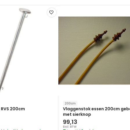
Voeg
toe
aan
verlanglijst
200cm
 RVS 200cm
Vlaggenstok essen 200cm ge
met sierknop
99,13
Excl. BTW