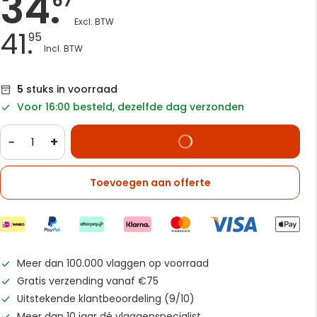
34.
67
41.
95
5
stuks in voorraad
Voor 16:00 besteld, dezelfde dag verzonden
−
+
Toevoegen aan offerte
Meer dan 100.000 vlaggen op voorraad
Gratis verzending vanaf €75
Uitstekende klantbeoordeling (9/10)
Meer dan 10 jaar dé vlaggenspecialist