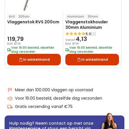
RVS
200cm
Aluminium
30mm
Vlaggenstok RVS 200cm
Vlaggenstokhouder
30mm Aluminium
5.0
(2)
Waardering:
119,79
4,13
Vanaf
Excl. BTW
Excl. BTW
Voor 16:00 besteld, dezelfde
Voor 16:00 besteld, dezelfde
dag verzonden
dag verzonden
In winkelmand
In winkelmand
Meer dan 100.000 vlaggen op voorraad
Voor 16:00 besteld, dezelfde dag verzonden
Gratis verzending vanaf €75
Hulp nodig? Neem contact op met onze
klantenservice
of stuur een bericht via