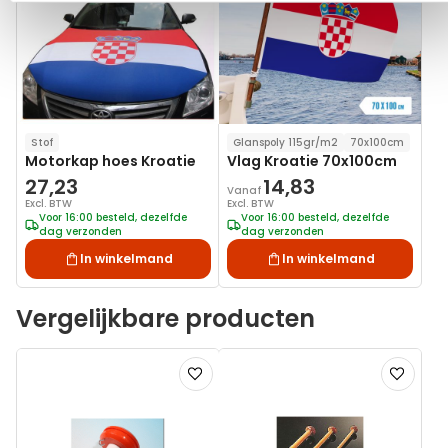
verlanglijst
verlanglij
Stof
Glanspoly 115gr/m2
70x100cm
Motorkap hoes Kroatie
Vlag Kroatie 70x100cm
27,23
14,83
Vanaf
Excl. BTW
Excl. BTW
Voor 16:00 besteld, dezelfde
Voor 16:00 besteld, dezelfde
dag verzonden
dag verzonden
In winkelmand
In winkelmand
Vergelijkbare producten
Voeg
Voeg
toe
toe
aan
aan
verlanglijst
verlanglij