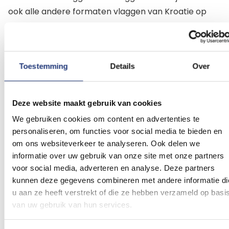
ook alle andere formaten vlaggen van Kroatie op
voorraad in eigen magazijn. Op werkdag voor 16:00
besteld dezelfde dag nog verzonden. Doorgaans de
volgende werkdag uw Kroatische vlaggen in huis.
Toestemming
Details
Over
Beoordelingen
Dit artikel heeft nog geen beoordelingen.
Deze website maakt gebruik van cookies
We gebruiken cookies om content en advertenties te
personaliseren, om functies voor social media te bieden en
Schrijf een beoordeling
om ons websiteverkeer te analyseren. Ook delen we
informatie over uw gebruik van onze site met onze partners
voor social media, adverteren en analyse. Deze partners
kunnen deze gegevens combineren met andere informatie di
u aan ze heeft verstrekt of die ze hebben verzameld op basi
Gerelateerde producten
van uw gebruik van hun services.
Voeg
Voeg