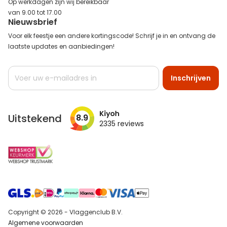
Op werkdagen zijn wij bereikbaar
van 9.00 tot 17.00
Nieuwsbrief
Voor elk feestje een andere kortingscode! Schrijf je in en ontvang de
laatste updates en aanbiedingen!
Abonneer
Inschrijven
u
op
onze
nieuwsbrief
Uitstekend
8.9
2335
reviews
Copyright © 2026 - Vlaggenclub B.V.
Algemene voorwaarden