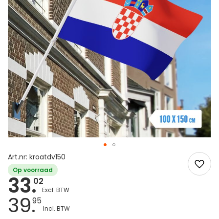
Art.nr: kroatdv150
Op voorraad
33.
02
39.
95