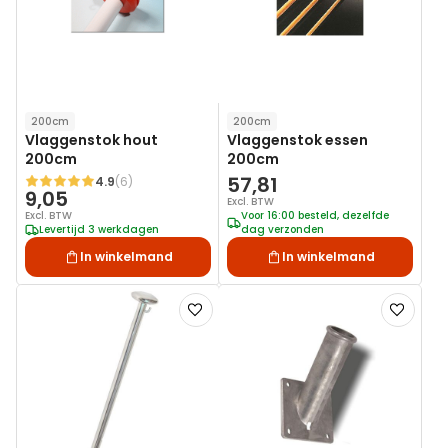
200cm
200cm
Vlaggenstok hout
Vlaggenstok essen
200cm
200cm
57,81
4.9
(6)
Waardering:
9,05
Excl. BTW
Excl. BTW
Voor 16:00 besteld, dezelfde
Levertijd 3 werkdagen
dag verzonden
In winkelmand
In winkelmand
Voeg
Voeg
toe
toe
aan
aan
verlanglijst
verlanglij