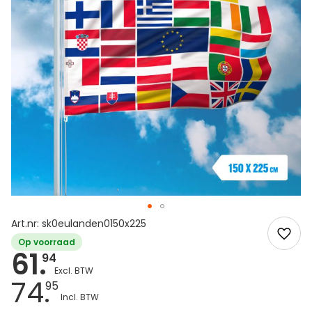
Art.nr: sk0eulanden0150x225
Op voorraad
61.
94
74.
95