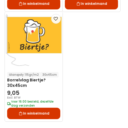
In winkelmand
In winkelmand
Voeg
toe
aan
verlanglijst
Glanspoly 115gr/m2
30x45cm
Borrelvlag Biertje?
30x45cm
9,05
Excl. BTW
Voor 16:00 besteld, dezelfde
dag verzonden
In winkelmand