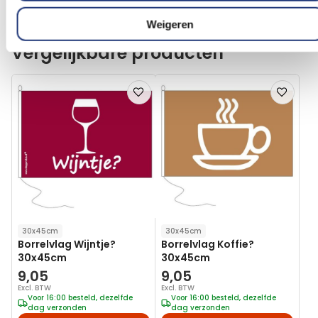
In winkelmand
In winkelmand
Weigeren
Vergelijkbare producten
Voeg
Voeg
toe
toe
aan
aan
verlanglijst
verlanglij
30x45cm
30x45cm
Borrelvlag Wijntje?
Borrelvlag Koffie?
30x45cm
30x45cm
9,05
9,05
Excl. BTW
Excl. BTW
Voor 16:00 besteld, dezelfde
Voor 16:00 besteld, dezelfde
dag verzonden
dag verzonden