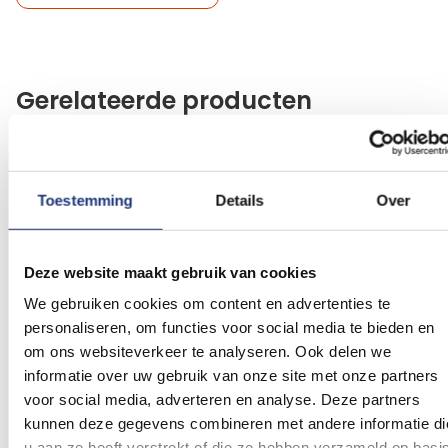
Gerelateerde producten
Voeg
Voeg
toe
toe
aan
aan
Toestemming
Details
Over
verlanglijst
verlanglij
Deze website maakt gebruik van cookies
We gebruiken cookies om content en advertenties te
personaliseren, om functies voor social media te bieden en
om ons websiteverkeer te analyseren. Ook delen we
Glanspoly 115gr/m2
150x225cm
Oud Hollandse vlag
150x225cm
informatie over uw gebruik van onze site met onze partners
Zeeuwse vlag 150x225cm
150x225cm
voor social media, adverteren en analyse. Deze partners
(2)
Waardering:
kunnen deze gegevens combineren met andere informatie di
36,32
42,93
90
100
% of
Vanaf
u aan ze heeft verstrekt of die ze hebben verzameld op basi