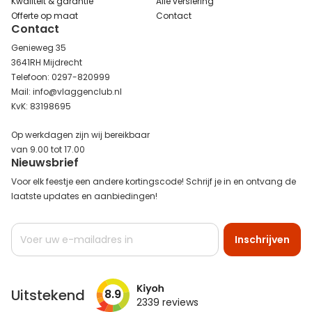
Kwaliteit & garantie
Alle versiering
Offerte op maat
Contact
Contact
Genieweg 35
3641RH Mijdrecht
Telefoon: 0297-820999
Mail: info@vlaggenclub.nl
KvK: 83198695
Op werkdagen zijn wij bereikbaar
van 9.00 tot 17.00
Nieuwsbrief
Voor elk feestje een andere kortingscode! Schrijf je in en ontvang de
laatste updates en aanbiedingen!
Abonneer
Inschrijven
u
op
onze
nieuwsbrief
Uitstekend
8.9
2339
reviews