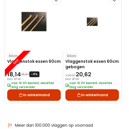
toe
toe
aan
aan
verlanglijst
verlanglij
60cm
60cm
SALE
Vlaggenstok essen 60cm
Vlaggenstok essen 60cm
gebogen
18,14
20,62
18,97
-4%
Vanaf
Excl. BTW
Excl. BTW
Voor 16:00 besteld, dezelfde
Voor 16:00 besteld, dezelfde
dag verzonden
dag verzonden
In winkelmand
In winkelmand
Meer dan 100.000 vlaggen op voorraad