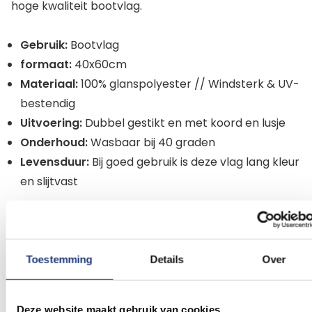
hoge kwaliteit bootvlag.
Gebruik:
Bootvlag
formaat:
40x60cm
Materiaal:
100% glanspolyester // Windsterk & UV-
bestendig
Uitvoering:
Dubbel gestikt en met koord en lusje
Onderhoud:
Wasbaar bij 40 graden
Levensduur:
Bij goed gebruik is deze vlag lang kleur
en slijtvast
Vaak hebben wij de vlag op voorraad en kunnen wij
de vlag de volgende werkdag bezorgen. Hebben wij
de vlag niet op voorraad dan nemen wij deze direct
Toestemming
Details
Over
in productie en bedraagt de levertijd maximaal 10
werkdagen. Wil je een bestelling plaatsen van meer
Deze website maakt gebruik van cookies