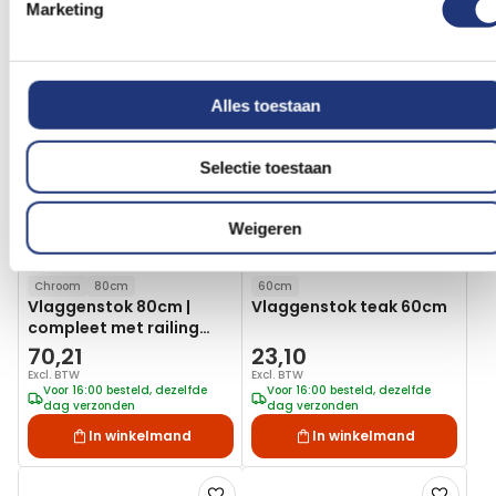
Vergelijkbare producten
Marketing
Voeg
Voeg
toe
toe
aan
aan
Alles toestaan
verlanglijst
verlanglij
Selectie toestaan
Weigeren
Chroom
80cm
60cm
Vlaggenstok 80cm |
Vlaggenstok teak 60cm
compleet met railing
montage
70,21
23,10
Excl. BTW
Excl. BTW
Voor 16:00 besteld, dezelfde
Voor 16:00 besteld, dezelfde
dag verzonden
dag verzonden
In winkelmand
In winkelmand
Voeg
Voeg