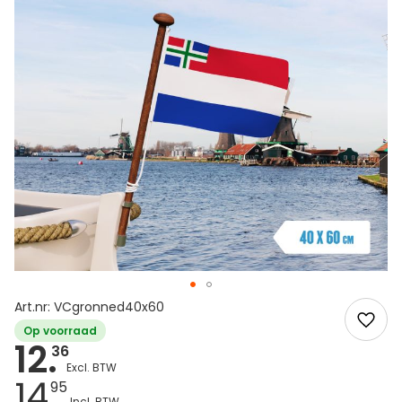
Art.nr: VCgronned40x60
Op voorraad
12.
36
14.
95