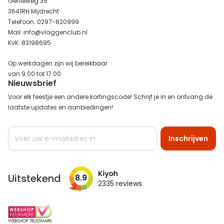
Genieweg 35
3641RH Mijdrecht
Telefoon: 0297-820999
Mail: info@vlaggenclub.nl
KvK: 83198695
Op werkdagen zijn wij bereikbaar
van 9.00 tot 17.00
Nieuwsbrief
Voor elk feestje een andere kortingscode! Schrijf je in en ontvang de
laatste updates en aanbiedingen!
Abonneer
Inschrijven
u
op
onze
nieuwsbrief
Uitstekend
8.9
2335
reviews