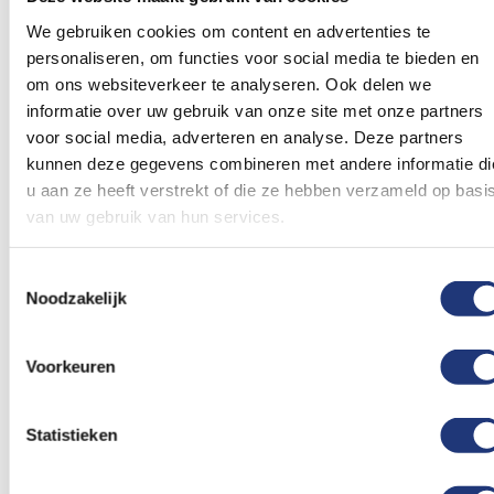
dan 20 vlaggen? Neem dan contact op met de
We gebruiken cookies om content en advertenties te
klantenservice voor een scherp geprijsde offerte.
personaliseren, om functies voor social media te bieden en
Ook kunnen wij jouw vlag Nederland met inzet
om ons websiteverkeer te analyseren. Ook delen we
Groningen vlag in vele formaten leveren. Staat jouw
informatie over uw gebruik van onze site met onze partners
formaat nog niet in de webshop? Neem ook dan
voor social media, adverteren en analyse. Deze partners
contact op en wij voegen jouw formaat vlag
kunnen deze gegevens combineren met andere informatie di
u aan ze heeft verstrekt of die ze hebben verzameld op basi
dezelfde dag nog toe.
van uw gebruik van hun services.
Beoordelingen
Toestemmingsselectie
Noodzakelijk
Dit artikel heeft nog geen beoordelingen.
Voorkeuren
Schrijf een beoordeling
Statistieken