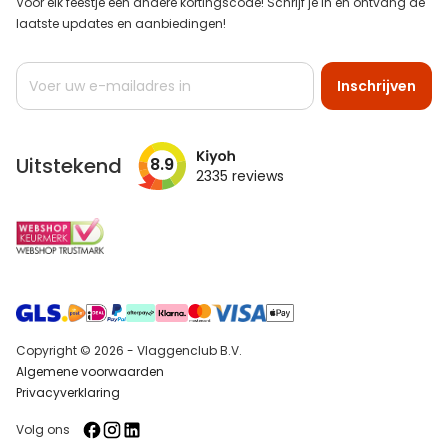
Voor elk feestje een andere kortingscode! Schrijf je in en ontvang de
laatste updates en aanbiedingen!
Abonneer
Inschrijven
u
op
onze
nieuwsbrief
Uitstekend
8.9
2335
reviews
Copyright © 2026 - Vlaggenclub B.V.
Algemene voorwaarden
Privacyverklaring
Volg ons