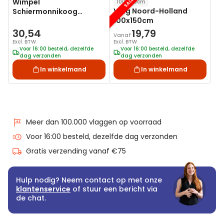
SALE
Wimpel
100x150cm
Vlag Noord-Holland
Schiermonnikoog
100x150cm
25x300cm met stokje
30,54
19,79
Vanaf
Excl. BTW
Excl. BTW
Voor 16:00 besteld, dezelfde
Voor 16:00 besteld, dezelfde
dag verzonden
dag verzonden
In winkelmand
In winkelmand
Meer dan 100.000 vlaggen op voorraad
Voor 16:00 besteld, dezelfde dag verzonden
Gratis verzending vanaf €75
Hulp nodig? Neem contact op met onze
klantenservice
of stuur een bericht via
de chat.