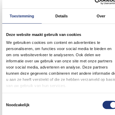
Toestemming
Details
Over
Glanspoly 115gr/m2
30x45cm
60cm
Noord-Hollandse vlag
Vlaggenstok essen 60cm
30x45cm
Deze website maakt gebruik van cookies
5,74
18,14
18,97
-4%
We gebruiken cookies om content en advertenties te
Excl. BTW
Excl. BTW
personaliseren, om functies voor social media te bieden en
Voor 16:00 besteld, dezelfde
Voor 16:00 besteld, dezelfde
dag verzonden
dag verzonden
om ons websiteverkeer te analyseren. Ook delen we
In winkelmand
In winkelmand
informatie over uw gebruik van onze site met onze partners
voor social media, adverteren en analyse. Deze partners
Voeg
Voeg
kunnen deze gegevens combineren met andere informatie di
toe
toe
u aan ze heeft verstrekt of die ze hebben verzameld op basi
aan
aan
van uw gebruik van hun services.
verlanglijst
verlanglij
Toestemmingsselectie
Noodzakelijk