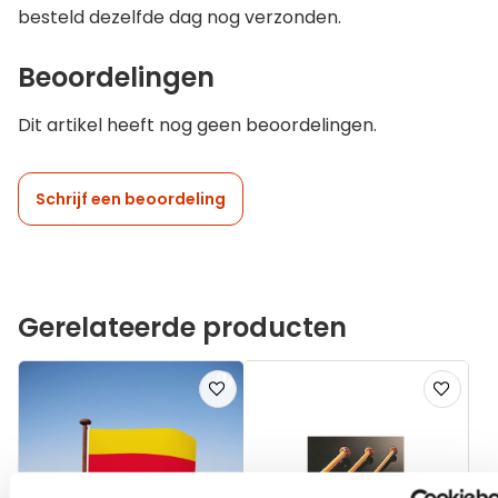
besteld dezelfde dag nog verzonden.
Beoordelingen
Dit artikel heeft nog geen beoordelingen.
Schrijf een beoordeling
Gerelateerde producten
Voeg
Voeg
toe
toe
aan
aan
verlanglijst
verlanglij