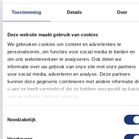
Toestemming
Details
Over
Glanspoly 115gr/m2
30x45cm
20x30cm
Vlag Verenigde Staten |
KNRM vlag 20x30cm
Deze website maakt gebruik van cookies
Amerika 30x45cm
ZONDER JAARTAL
We gebruiken cookies om content en advertenties te
(1)
Waardering:
personaliseren, om functies voor social media te bieden en
6,57
10,70
100
100
% of
Vanaf
om ons websiteverkeer te analyseren. Ook delen we
Excl. BTW
Excl. BTW
Voor 16:00 besteld, dezelfde
Voor 16:00 besteld, dezelfde
informatie over uw gebruik van onze site met onze partners
dag verzonden
dag verzonden
voor social media, adverteren en analyse. Deze partners
In winkelmand
In winkelmand
kunnen deze gegevens combineren met andere informatie di
u aan ze heeft verstrekt of die ze hebben verzameld op basi
Voeg
Voeg
van uw gebruik van hun services.
toe
toe
aan
aan
verlanglijst
verlanglij
Toestemmingsselectie
Noodzakelijk
Voorkeuren