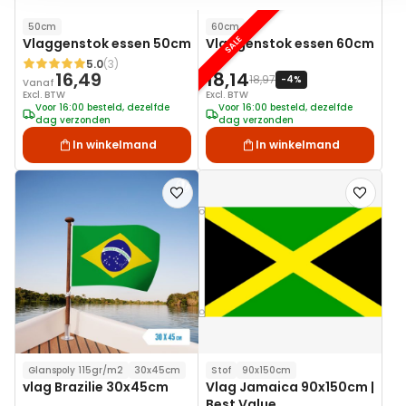
50cm
60cm
SALE
Vlaggenstok essen 50cm
Vlaggenstok essen 60cm
5.0
(3)
Waardering:
16,49
18,14
18,97
-4%
Vanaf
Excl. BTW
Excl. BTW
Voor 16:00 besteld, dezelfde
Voor 16:00 besteld, dezelfde
dag verzonden
dag verzonden
In winkelmand
In winkelmand
Voeg
Voeg
toe
toe
aan
aan
verlanglijst
verlanglij
Glanspoly 115gr/m2
30x45cm
Stof
90x150cm
vlag Brazilie 30x45cm
Vlag Jamaica 90x150cm |
Best Value