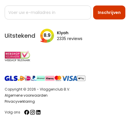
Abonneer
Inschrijven
u
op
onze
nieuwsbrief
Uitstekend
8.9
2335
reviews
Copyright © 2026 - Vlaggenclub B.V.
Algemene voorwaarden
Privacyverklaring
Volg ons