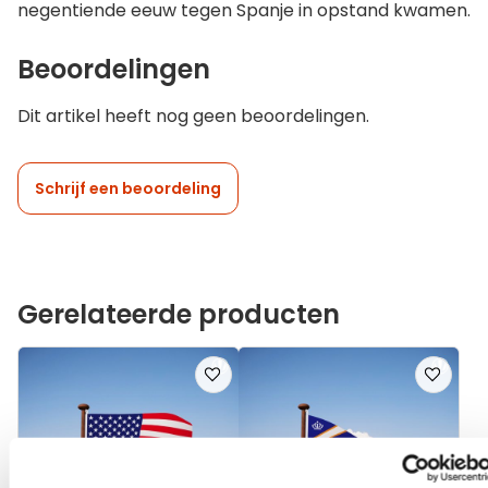
negentiende eeuw tegen Spanje in opstand kwamen.
Beoordelingen
Dit artikel heeft nog geen beoordelingen.
Schrijf een beoordeling
Gerelateerde producten
Voeg
Voeg
toe
toe
aan
aan
verlanglijst
verlanglij