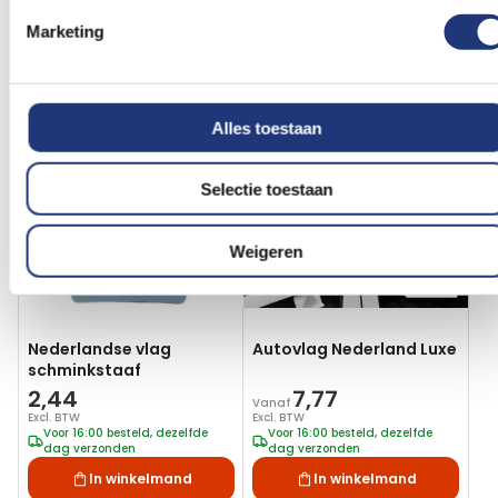
Marketing
Vergelijkbare producten
Voeg
Voeg
toe
toe
Alles toestaan
aan
aan
verlanglijst
verlanglij
Selectie toestaan
Weigeren
Nederlandse vlag
Autovlag Nederland Luxe
schminkstaaf
2,44
7,77
Vanaf
Excl. BTW
Excl. BTW
Voor 16:00 besteld, dezelfde
Voor 16:00 besteld, dezelfde
dag verzonden
dag verzonden
In winkelmand
In winkelmand