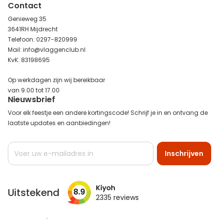
Contact
Genieweg 35
3641RH Mijdrecht
Telefoon: 0297-820999
Mail: info@vlaggenclub.nl
KvK: 83198695
Op werkdagen zijn wij bereikbaar
van 9.00 tot 17.00
Nieuwsbrief
Voor elk feestje een andere kortingscode! Schrijf je in en ontvang de
laatste updates en aanbiedingen!
Abonneer
Inschrijven
u
op
onze
nieuwsbrief
Uitstekend
8.9
2335
reviews