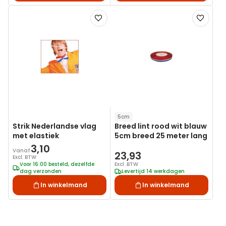
Voeg
Voeg
toe
toe
aan
aan
verlanglijst
verlanglij
5cm
Strik Nederlandse vlag
Breed lint rood wit blauw
met elastiek
5cm breed 25 meter lang
3,10
Vanaf
23,93
Excl. BTW
Voor 16:00 besteld, dezelfde
Excl. BTW
dag verzonden
Levertijd 14 werkdagen
In winkelmand
In winkelmand