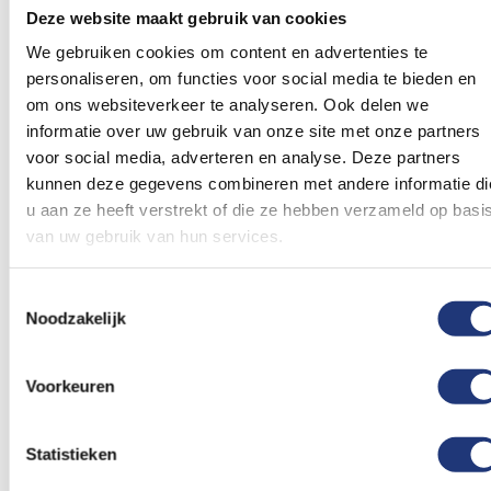
Deze website maakt gebruik van cookies
In winkelmand
In winkelmand
We gebruiken cookies om content en advertenties te
Voeg
Voeg
personaliseren, om functies voor social media te bieden en
toe
toe
om ons websiteverkeer te analyseren. Ook delen we
aan
aan
informatie over uw gebruik van onze site met onze partners
verlanglijst
verlanglij
voor social media, adverteren en analyse. Deze partners
kunnen deze gegevens combineren met andere informatie di
u aan ze heeft verstrekt of die ze hebben verzameld op basi
van uw gebruik van hun services.
Toestemmingsselectie
Spunpoly 165gr/m2
70x100cm
Spunpoly 165gr/m2
100x150cm
Noodzakelijk
Nederlandse vlag
Nederlandse vlag
70x100cm - Spunpoly
100x150cm BESTE
KWALITEIT
(4)
(5)
Waardering:
Waardering:
Voorkeuren
9,30
11,53
100
100
100
100
% of
% of
Vanaf
Vanaf
Excl. BTW
Excl. BTW
Voor 16:00 besteld, dezelfde
Voor 16:00 besteld, dezelfde
dag verzonden
dag verzonden
Statistieken
In winkelmand
In winkelmand