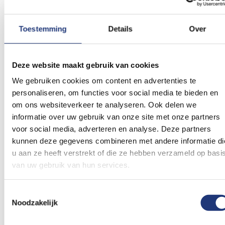
Toestemming
Details
Over
Spunpoly 165gr/m2
30x45cm
30x45cm
Deze website maakt gebruik van cookies
Brielse Geus 30x45cm
Marine Geus 30x45cm
We gebruiken cookies om content en advertenties te
(2)
Waardering:
personaliseren, om functies voor social media te bieden en
7,15
9,05
90
100
% of
Vanaf
om ons websiteverkeer te analyseren. Ook delen we
Excl. BTW
Excl. BTW
Voor 16:00 besteld, dezelfde
Voor 16:00 besteld, dezelfde
informatie over uw gebruik van onze site met onze partners
dag verzonden
dag verzonden
voor social media, adverteren en analyse. Deze partners
In winkelmand
In winkelmand
kunnen deze gegevens combineren met andere informatie di
u aan ze heeft verstrekt of die ze hebben verzameld op basi
Voeg
Voeg
van uw gebruik van hun services.
toe
toe
aan
aan
verlanglijst
verlanglij
Toestemmingsselectie
Noodzakelijk