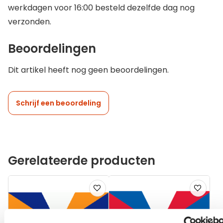
werkdagen voor 16:00 besteld dezelfde dag nog
verzonden.
Beoordelingen
Dit artikel heeft nog geen beoordelingen.
Schrijf een beoordeling
Gerelateerde producten
Voeg
Voeg
toe
toe
aan
aan
verlanglijst
verlanglij