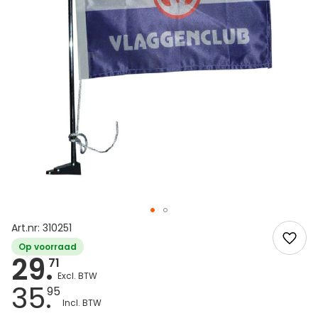
Art.nr: 310251
Op voorraad
29.
71
35.
95