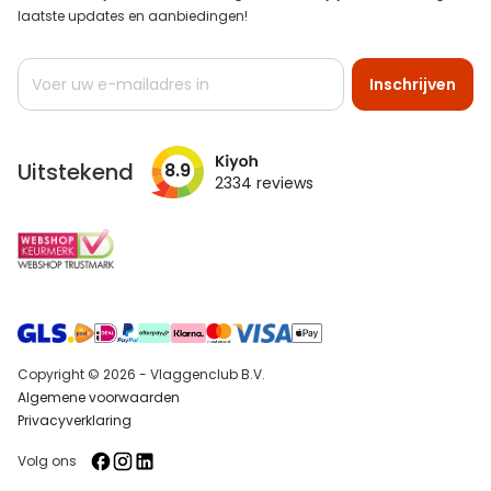
laatste updates en aanbiedingen!
Abonneer
Inschrijven
u
op
onze
nieuwsbrief
Uitstekend
8.9
2334
reviews
Copyright © 2026 - Vlaggenclub B.V.
Algemene voorwaarden
Privacyverklaring
Volg ons