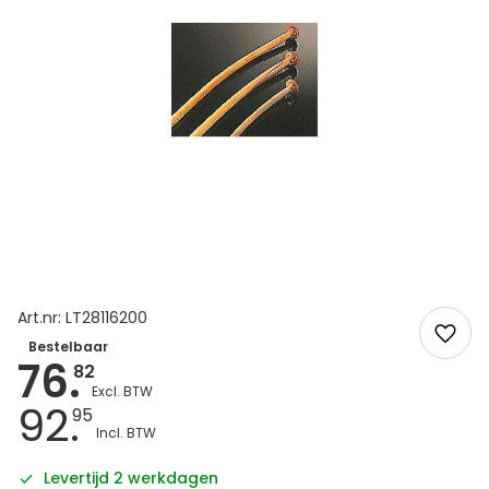
Art.nr: LT28116200
Bestelbaar
76.
82
92.
95
Levertijd 2 werkdagen