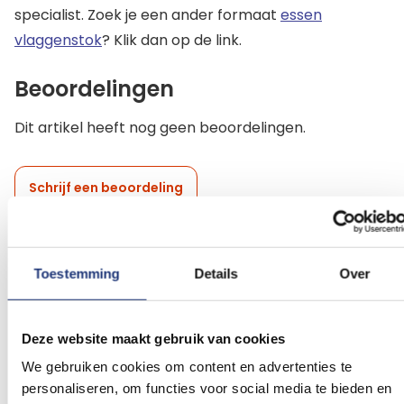
specialist. Zoek je een ander formaat
essen
vlaggenstok
? Klik dan op de link.
Beoordelingen
Dit artikel heeft nog geen beoordelingen.
Schrijf een beoordeling
Toestemming
Details
Over
Gerelateerde producten
Voeg
Voeg
Deze website maakt gebruik van cookies
toe
toe
We gebruiken cookies om content en advertenties te
aan
aan
personaliseren, om functies voor social media te bieden en
verlanglijst
verlanglij