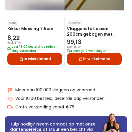
5cm
200cm
Kikker Messing 7.5cm
Vlaggenstok essen
200cm gebogen met
8,22
sierknop
99,13
Excl. BTW
Voor 16:00 besteld, dezelfde
Excl. BTW
dag verzonden
Levertijd 2 werkdagen
In winkelmand
In winkelmand
Meer dan 100.000 vlaggen op voorraad
Voor 16:00 besteld, dezelfde dag verzonden
Gratis verzending vanaf €75
Hulp nodig? Neem contact op met onze
klantenservice
of stuur een bericht via