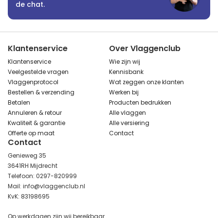
de chat.
Klantenservice
Over Vlaggenclub
Klantenservice
Wie zijn wij
Veelgestelde vragen
Kennisbank
Vlaggenprotocol
Wat zeggen onze klanten
Bestellen & verzending
Werken bij
Betalen
Producten bedrukken
Annuleren & retour
Alle vlaggen
Kwaliteit & garantie
Alle versiering
Offerte op maat
Contact
Contact
Genieweg 35
3641RH Mijdrecht
Telefoon: 0297-820999
Mail: info@vlaggenclub.nl
KvK: 83198695
Op werkdagen zijn wij bereikbaar