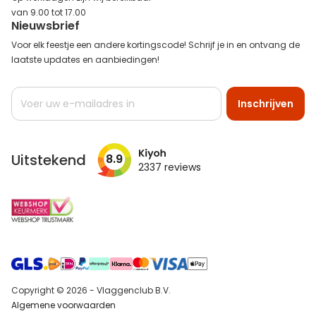
van 9.00 tot 17.00
Nieuwsbrief
Voor elk feestje een andere kortingscode! Schrijf je in en ontvang de
laatste updates en aanbiedingen!
Abonneer
Inschrijven
u
op
onze
nieuwsbrief
Uitstekend
8.9
2337
reviews
Copyright © 2026 - Vlaggenclub B.V.
Algemene voorwaarden