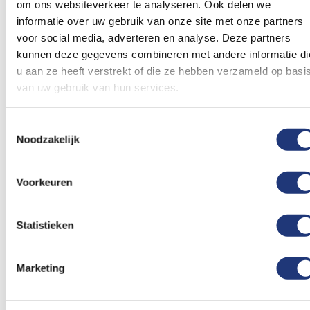
om ons websiteverkeer te analyseren. Ook delen we
informatie over uw gebruik van onze site met onze partners
voor social media, adverteren en analyse. Deze partners
kunnen deze gegevens combineren met andere informatie di
u aan ze heeft verstrekt of die ze hebben verzameld op basi
van uw gebruik van hun services.
Spunpoly 165gr/m2
150x225cm
Oud Hollandse vlag,
150x225cm
Nederlandse vlag
sloepenvlag 150x225cm
150x225cm | Met koord
Toestemmingsselectie
(met koord en lus)
en lus
Noodzakelijk
37,15
34,67
Excl. BTW
Excl. BTW
Voor 16:00 besteld, dezelfde
Voor 16:00 besteld, dezelfde
dag verzonden
dag verzonden
Voorkeuren
In winkelmand
In winkelmand
Voeg
Voeg
Statistieken
toe
toe
aan
aan
verlanglijst
verlanglij
Marketing