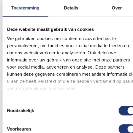
Glanspoly 115gr/m2
Glanspoly 115gr/m2
Toestemming
Details
Over
100x150cm
150x225cm
Limburgse vlag
Limburgse vlag
100x150cm
150x225cm
19,79
42,11
Deze website maakt gebruik van cookies
Vanaf
Vanaf
Excl. BTW
Excl. BTW
Voor 16:00 besteld, dezelfde
Voor 16:00 besteld, dezelfde
We gebruiken cookies om content en advertenties te
dag verzonden
dag verzonden
personaliseren, om functies voor social media te bieden en
In winkelmand
In winkelmand
om ons websiteverkeer te analyseren. Ook delen we
informatie over uw gebruik van onze site met onze partners
Voeg
Voeg
voor social media, adverteren en analyse. Deze partners
toe
toe
kunnen deze gegevens combineren met andere informatie di
aan
aan
verlanglijst
verlanglij
u aan ze heeft verstrekt of die ze hebben verzameld op basi
van uw gebruik van hun services.
Toestemmingsselectie
Noodzakelijk
Spunpoly 165gr/m2
Spunpoly 165gr/m2
25x300cm
Wimpel Limburg
150x225cm
Voorkeuren