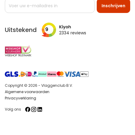
Abonneer
Inschrijven
u
op
onze
nieuwsbrief
Uitstekend
9
2334
reviews
Copyright © 2026 - Vlaggenclub B.V.
Algemene voorwaarden
Privacyverklaring
Volg ons