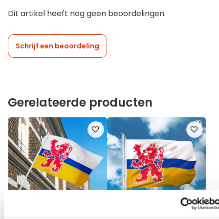
Dit artikel heeft nog geen beoordelingen.
Schrijf een beoordeling
Gerelateerde producten
Voeg
Voeg
toe
toe
aan
aan
verlanglijst
verlanglij