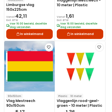
Vlaggenlijn Mestreech -
150x225cm
Limburgse vlag
10 meter | Plastic
150x225cm
42,11
1,61
Vanaf
Vanaf
Excl. BTW
Excl. BTW
Voor 16:00 besteld, dezelfde
Voor 16:00 besteld, dezelfde
dag verzonden
dag verzonden
In winkelmand
In winkelmand
Voeg
Voeg
toe
toe
aan
aan
verlanglijst
verlanglij
90x150cm
Plastic
10 meter
Vlag Mestreech
Vlaggenlijn rood-geel-
90x150cm
groen - 10 meter | Plastic