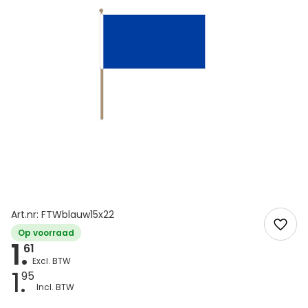
Art.nr: FTWblauw15x22
Op voorraad
1.
61
1.
95