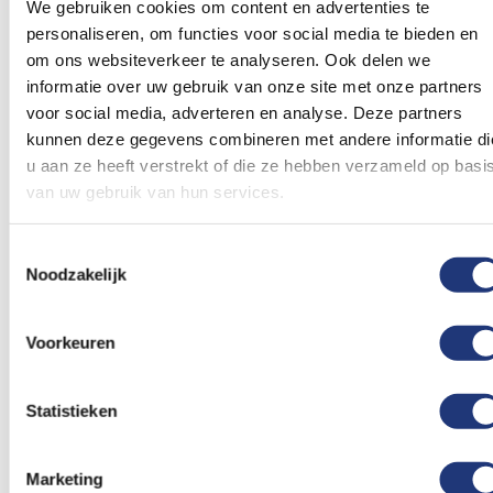
In winkelmand
In winkelmand
We gebruiken cookies om content en advertenties te
personaliseren, om functies voor social media te bieden en
Voeg
Voeg
om ons websiteverkeer te analyseren. Ook delen we
toe
toe
informatie over uw gebruik van onze site met onze partners
aan
aan
voor social media, adverteren en analyse. Deze partners
verlanglijst
verlanglij
kunnen deze gegevens combineren met andere informatie di
u aan ze heeft verstrekt of die ze hebben verzameld op basi
van uw gebruik van hun services.
Toestemmingsselectie
Noodzakelijk
Glanspoly 115gr/m2
30x45cm
Zwaaivlag groen
100x300cm
Spandoek Start
30x45cm met stok van
100x300cm | Huren
60cm
Voorkeuren
5,00
Vanaf
16,49
Excl. BTW
Excl. BTW
Voor 16:00 besteld, dezelfde
Levertijd 15 werkdagen
dag verzonden
Statistieken
In winkelmand
In winkelmand
Marketing