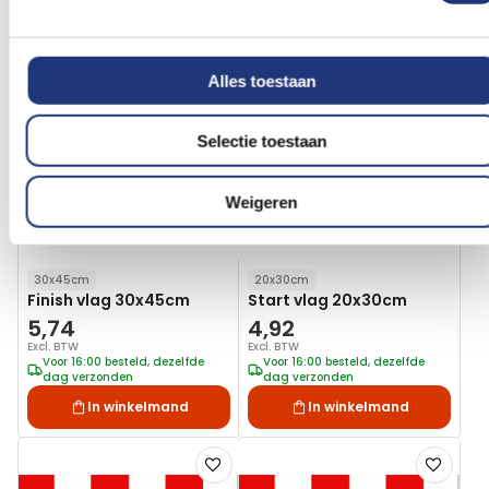
Vergelijkbare producten
Voeg
Voeg
toe
toe
Alles toestaan
aan
aan
verlanglijst
verlanglij
Selectie toestaan
Weigeren
30x45cm
20x30cm
Finish vlag 30x45cm
Start vlag 20x30cm
5,74
4,92
Excl. BTW
Excl. BTW
Voor 16:00 besteld, dezelfde
Voor 16:00 besteld, dezelfde
dag verzonden
dag verzonden
In winkelmand
In winkelmand
Voeg
Voeg
toe
toe