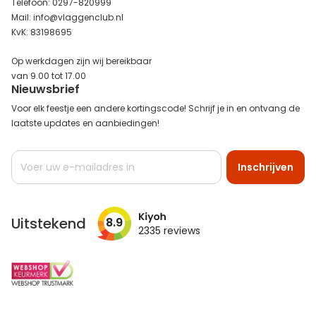
Telefoon: 0297-820999
Mail: info@vlaggenclub.nl
KvK: 83198695
Op werkdagen zijn wij bereikbaar
van 9.00 tot 17.00
Nieuwsbrief
Voor elk feestje een andere kortingscode! Schrijf je in en ontvang de
laatste updates en aanbiedingen!
Abonneer
Inschrijven
u
op
onze
nieuwsbrief
Uitstekend
8.9
2335
reviews