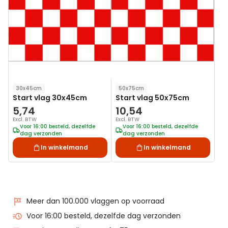
aan
aan
verlanglijst
verlanglij
30x45cm
50x75cm
Start vlag 30x45cm
Start vlag 50x75cm
5,74
10,54
Excl. BTW
Excl. BTW
Voor 16:00 besteld, dezelfde
Voor 16:00 besteld, dezelfde
dag verzonden
dag verzonden
In winkelmand
In winkelmand
Meer dan 100.000 vlaggen op voorraad
Voor 16:00 besteld, dezelfde dag verzonden